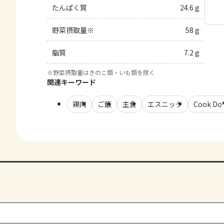
たんぱく質
24.6 g
野菜摂取量※
58 g
脂質
7.2 g
※
野菜摂取量はきのこ類・いも類を除く
関連キーワード
鶏肉
ご飯
主食
エスニック
Cook D