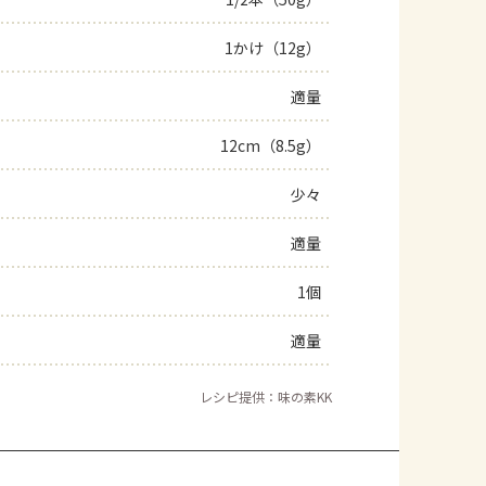
よくあるお問い合わせ
1かけ（12g）
適量
お買い物
12cm（8.5g）
AJINOMOTO PARK とは
少々
適量
1個
適量
レシピ提供：味の素KK