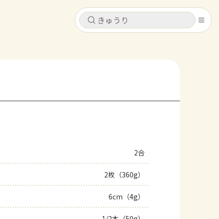
キャンセル
キャンセル
シピ
コンテンツ
ログインするとレシピを保存できます
ログイン
新規登録
レシピ
ホーム
なす
トマト
とうもろこし
ピーマン
みょうが
2合
コンテンツ
2枚（360g）
レシピ
6cm（4g）
トーク
1/2本（50g）