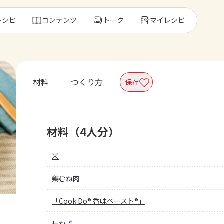
レシピ
コンテンツ
トーク
マイレシピ
レ
材料
つくり方
保存
人気の食材・
材料（4人分）
きゅうり
ゴーヤ
米
鶏むね肉
「Cook Do® 香味ペースト®」
長ねぎ