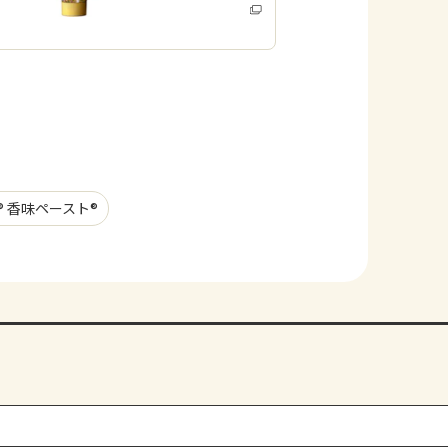
みる
o® 香味ペースト®