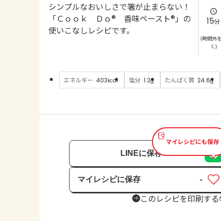
シンプルなおいしさで箸が止まらない！
「Ｃｏｏｋ Ｄｏ® 香味ペースト®」の
15
分
使いこなしレシピです。
(時間外
く)
エネルギー
塩分
たんぱく質
403
1.2
24.6
kcal
g
g
マイレシピにも保存
LINEに保存
マイレシピに保存
-
保存済み
このレシピを印刷する