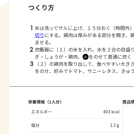
つくり方
1
米は洗ってザルに上げ、１５分おく（時間外
切り
にする。鶏肉は厚みがある部分を開き、
ませる。
2
炊飯器に（１）の米を入れ、水を２合の目盛
ぎ・しょうが・鶏肉、
をのせて普通に炊く
Ａ
3
（２）の鶏肉を取り出して、食べやすい大き
をのせ、好みでトマト、サニーレタス、きゅ
栄養情報（1人分）
商品
エネルギー
403 kcal
塩分
1.2 g