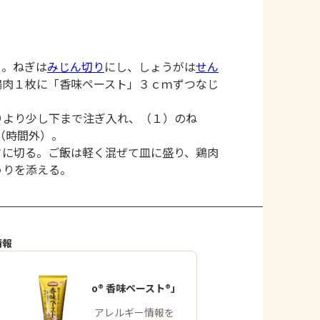
）。ねぎは
みじん切り
にし、しょうがは
せん
鶏肉１枚に「香味ペースト」３ｃｍずつなじ
りより少し下まで注ぎ入れ、（１）のね
（時間外）。
さに切る。ご飯は軽く混ぜて皿に盛り、鶏肉
うりを添える。
情報
「Cook Do® 香味ペースト®」
商品・アレルギー情報を