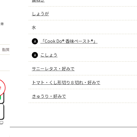
しょうが
を除
水
「Cook Do® 香味ペースト®」
A
もっと見る
脂質
7.2
g
こしょう
A
サニーレタス・好みで
トマト・くし形切り８切れ・好みで
！
きゅうり・好みで