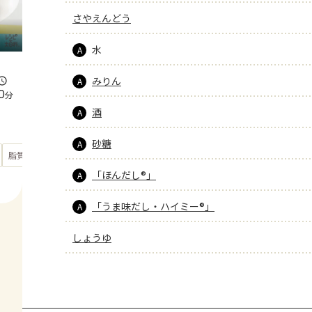
さやえんどう
水
A
みりん
A
0
分
酒
A
砂糖
A
もっと見る
脂質
22.8
g
「ほんだし®」
A
「うま味だし・ハイミー®」
A
しょうゆ