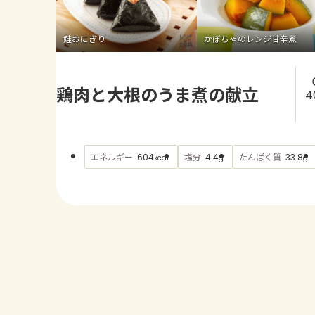
鮭おにぎり
かぼちゃのレンジ甘辛煮
鶏肉と大根のうま煮の献立
4
エネルギー
塩分
たんぱく質
604
4.4
33.8
kcal
g
g