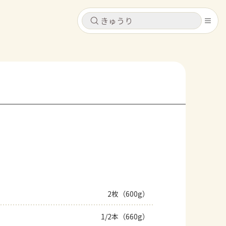
キャンセル
キャンセル
シピ
コンテンツ
ログインするとレシピを保存できます
ログイン
新規登録
レシピ
ホーム
なす
トマト
とうもろこし
ピーマン
みょうが
コンテンツ
レシピ
2枚（600g）
トーク
1/2本（660g）