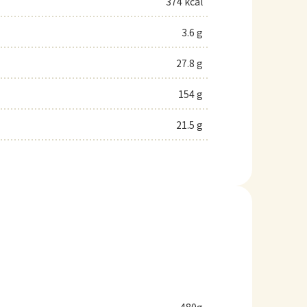
374 kcal
3.6 g
27.8 g
154 g
21.5 g