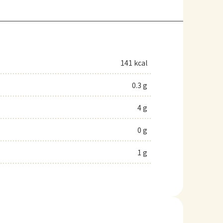
141 kcal
0.3 g
4 g
0 g
1 g