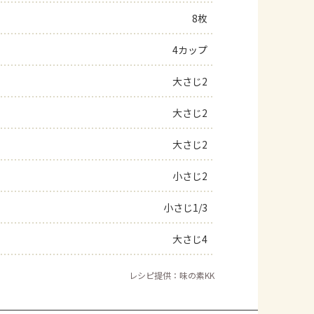
8枚
よくあるお問い合わせ
4カップ
お買い物
大さじ2
AJINOMOTO PARK とは
大さじ2
大さじ2
小さじ2
小さじ1/3
大さじ4
レシピ提供：味の素KK