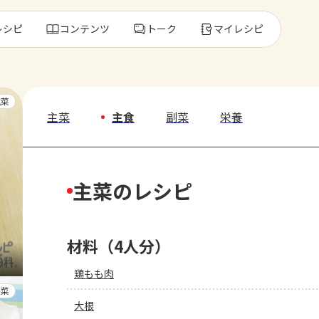
レシピ
コンテンツ
トーク
マイレシピ
レ
主菜
主菜
主食
副菜
栄養
人気の食材・
主菜のレシピ
きゅうり
ゴーヤ
材料（4人分）
鶏もも肉
副菜
大根