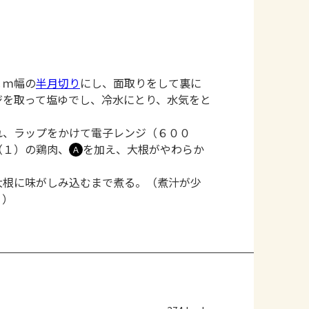
ｃｍ幅の
半月切り
にし、面取りをして裏に
ジを取って塩ゆでし、冷水にとり、水気をと
れ、ラップをかけて電子レンジ（６００
（１）の鶏肉、
を加え、大根がやわらか
Ａ
大根に味がしみ込むまで煮る。（煮汁が少
。）