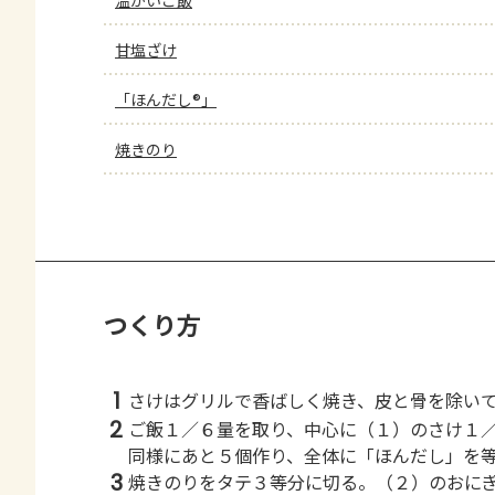
温かいご飯
甘塩ざけ
「ほんだし®」
焼きのり
つくり方
1
さけはグリルで香ばしく焼き、皮と骨を除い
2
ご飯１／６量を取り、中心に（１）のさけ１
同様にあと５個作り、全体に「ほんだし」を
3
焼きのりをタテ３等分に切る。（２）のおに