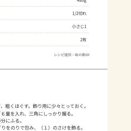
480g
1/2切れ
小さじ1
2枚
レシピ提供：味の素KK
て、粗くほぐす。飾り用に少々とっておく。
／６量を入れ、三角にしっかり握る。
等分にふる。
ぎりをのりで包み、（１）のさけを飾る。