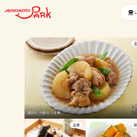
鶏肉と大根のうま煮
主食