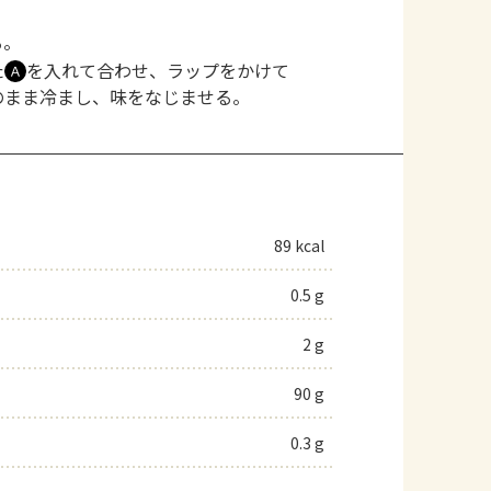
る。
た
を入れて合わせ、ラップをかけて
Ａ
のまま冷まし、味をなじませる。
89 kcal
0.5 g
2 g
90 g
0.3 g