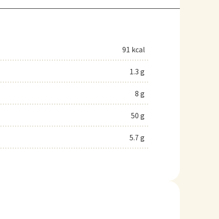
91 kcal
1.3 g
8 g
50 g
5.7 g