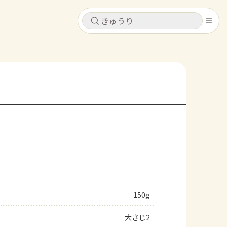
キャンセル
キャンセル
シピ
コンテンツ
ログインするとレシピを保存できます
ログイン
新規登録
レシピ
ホーム
なす
トマト
とうもろこし
ピーマン
みょうが
コンテンツ
レシピ
150g
トーク
大さじ2