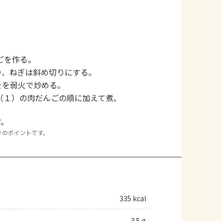
ごを作る。
り、ねぎは斜め切りにする。
をを弱火で炒める。
（１）の肉だんごの順に加えて煮、
す。
さのポイントです。
335 kcal
3.5 g