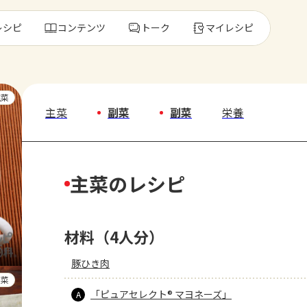
レシピ
コンテンツ
トーク
マイレシピ
レ
主菜
主菜
副菜
副菜
栄養
人気の食材・
主菜のレシピ
きゅうり
ゴーヤ
材料（4人分）
豚ひき肉
副菜
「ピュアセレクト® マヨネーズ」
A