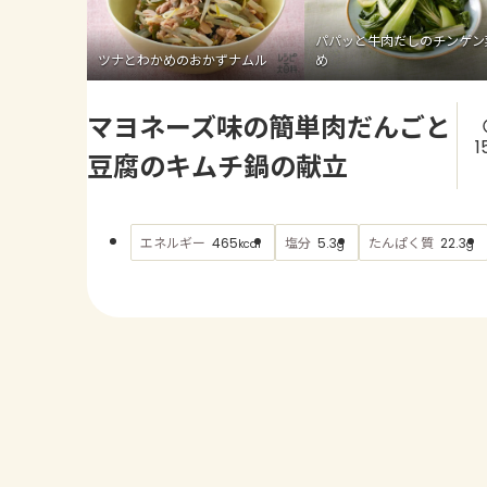
パパッと牛肉だしのチンゲン
ツナとわかめのおかずナムル
め
マヨネーズ味の簡単肉だんごと
1
豆腐のキムチ鍋の献立
エネルギー
塩分
たんぱく質
465
5.3
22.3
kcal
g
g