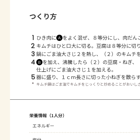
つくり方
1
ひき肉に
をよく混ぜ、８等分にし、肉だん
Ａ
2
キムチはひと口大に切る。豆腐は８等分に切
3
鍋にごま油大さじ２を熱し、（２）のキムチ
4
を加え、沸騰したら（２）の豆腐・ねぎ、
Ｂ
仕上げにごま油大さじ１を加える。
5
器に盛り、１ｃｍ長さに切った小ねぎを散ら
＊
キムチ鍋はごま油でキムチをじっくりと炒めることがおいし
栄養情報（1人分）
エネルギー
塩分