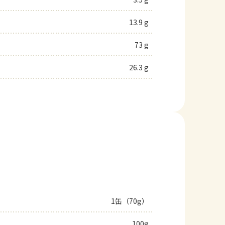
13.9 g
73 g
26.3 g
1缶（70g）
100g