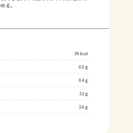
炒める。
39 kcal
0.5 g
0.4 g
51 g
3.6 g