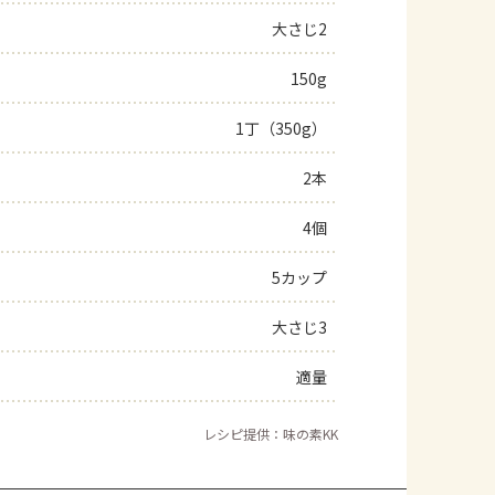
大さじ2
よくあるお問い合わせ
150g
お買い物
1丁（350g）
AJINOMOTO PARK とは
2本
4個
5カップ
大さじ3
適量
レシピ提供：味の素KK