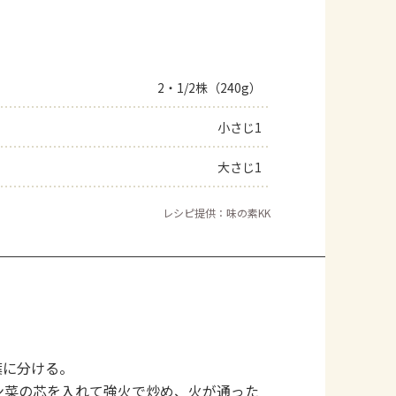
2・1/2株（240g）
小さじ1
大さじ1
レシピ提供：味の素KK
葉に分ける。
ン菜の芯を入れて強火で炒め、火が通った