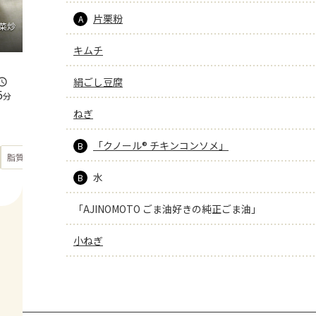
片栗粉
A
菜炒
キムチ
絹ごし豆腐
5
分
ねぎ
「クノール® チキンコンソメ」
B
もっと見る
脂質
35.6
g
水
B
「AJINOMOTO ごま油好きの純正ごま油」
小ねぎ