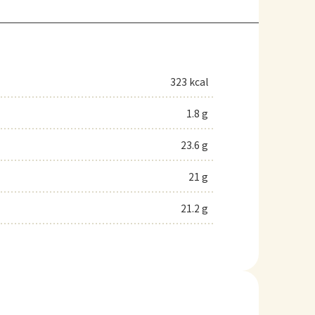
323 kcal
1.8 g
23.6 g
21 g
21.2 g