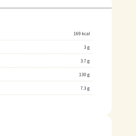
169 kcal
3 g
3.7 g
130 g
7.3 g