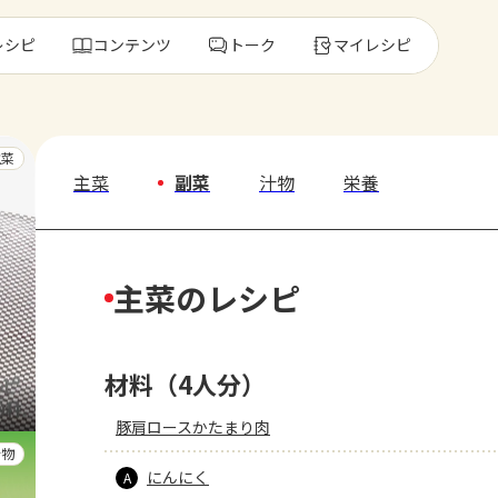
レシピ
コンテンツ
トーク
マイレシピ
レ
主菜
主菜
副菜
汁物
栄養
人気の食材・
主菜のレシピ
きゅうり
ゴーヤ
材料（4人分）
豚肩ロースかたまり肉
汁物
にんにく
A