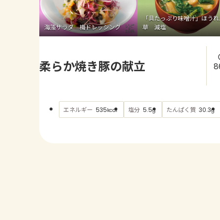
「具たっぷり味噌汁」ほうれ
海藻サラダ 梅ドレッシング
草 減塩
柔らか焼き豚の献立
8
エネルギー
塩分
たんぱく質
535
5.5
30.3
kcal
g
g