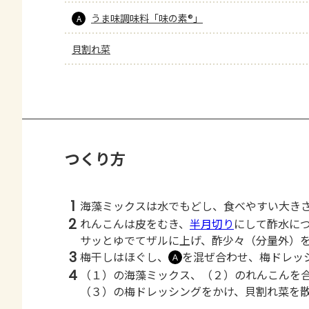
うま味調味料「味の素®」
A
貝割れ菜
つくり方
1
海藻ミックスは水でもどし、食べやすい大き
2
れんこんは皮をむき、
半月切り
にして酢水に
サッとゆでてザルに上げ、酢少々（分量外）
3
梅干しはほぐし、
を混ぜ合わせ、梅ドレッ
Ａ
4
（１）の海藻ミックス、（２）のれんこんを
（３）の梅ドレッシングをかけ、貝割れ菜を