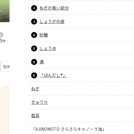
ねぎの青い部分
A
ん
しょうがの皮
A
砂糖
B
6
分
しょうゆ
B
酒
B
もっと見る
脂質
29.7
g
「ほんだし®」
B
ねぎ
きゅうり
香菜
「AJINOMOTO さらさらキャノーラ油」