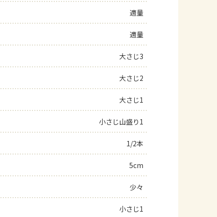
適量
よくあるお問い合わせ
適量
お買い物
大さじ3
AJINOMOTO PARK とは
大さじ2
大さじ1
小さじ山盛り1
1/2本
5cm
少々
小さじ1