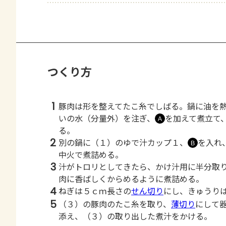
つくり方
1
豚肉は形を整えてたこ糸でしばる。鍋に油を
いの水（分量外）を注ぎ、
を加えて煮立て
Ａ
る。
2
別の鍋に（１）のゆで汁カップ１、
を入れ
Ｂ
中火で煮詰める。
3
汁がトロリとしてきたら、かけ汁用に半分取
肉に香ばしくからめるように煮詰める。
4
ねぎは５ｃｍ長さの
せん切り
にし、きゅうり
5
（３）の豚肉のたこ糸を取り、
薄切り
にして
添え、（３）の取り出した煮汁をかける。