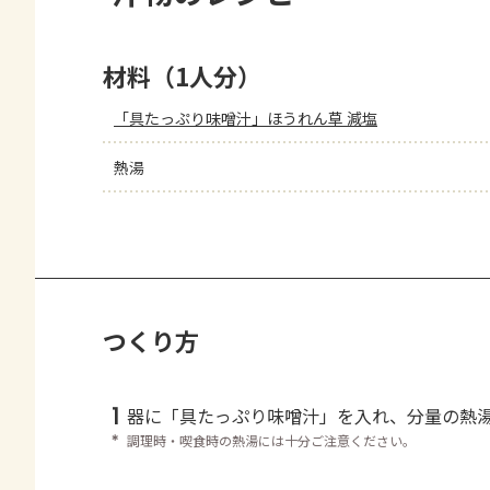
材料（1人分）
「具たっぷり味噌汁」ほうれん草 減塩
熱湯
つくり方
1
器に「具たっぷり味噌汁」を入れ、分量の熱
＊
調理時・喫食時の熱湯には十分ご注意ください。