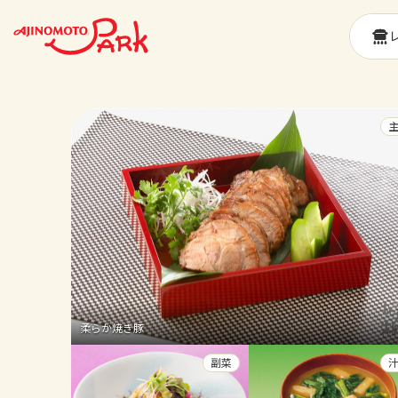
柔らか焼き豚
副菜