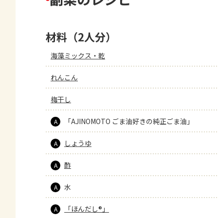
材料（2人分）
海藻ミックス・乾
れんこん
梅干し
「AJINOMOTO ごま油好きの純正ごま油」
A
しょうゆ
A
酢
A
水
A
「ほんだし®」
A