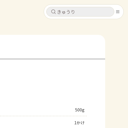
キャンセル
キャンセル
シピ
コンテンツ
ログインするとレシピを保存できます
ログイン
新規登録
レシピ
ホーム
なす
トマト
とうもろこし
ピーマン
みょうが
コンテンツ
レシピ
500g
トーク
1かけ