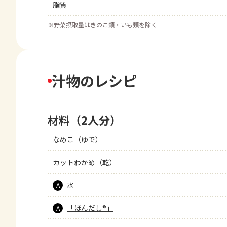
脂質
※
野菜摂取量はきのこ類・いも類を除く
汁物のレシピ
材料（2人分）
なめこ（ゆで）
カットわかめ（乾）
水
A
「ほんだし®」
A