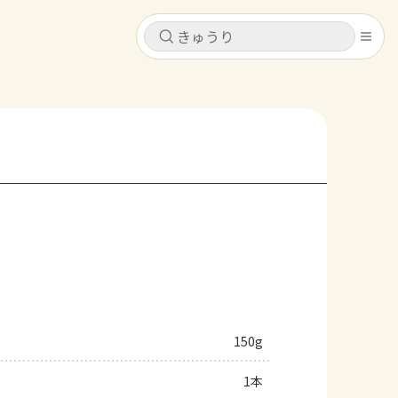
キャンセル
キャンセル
シピ
コンテンツ
ログインするとレシピを保存できます
ログイン
新規登録
レシピ
ホーム
なす
トマト
とうもろこし
ピーマン
みょうが
コンテンツ
レシピ
150g
トーク
1本