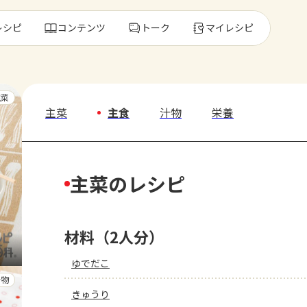
レシピ
コンテンツ
トーク
マイレシピ
レ
主菜
主菜
主食
汁物
栄養
人気の食材・
主菜のレシピ
きゅうり
ゴーヤ
材料（2人分）
ゆでだこ
汁物
きゅうり