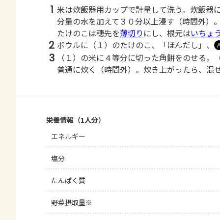
1
米は炊飯器用カップで計量して洗う。炊飯器
分量の水を加えて３０分以上浸す（時間外）
たけのこは穂先を
薄切り
にし、根元は
いちょ
2
ボウルに（１）のたけのこ、「ほんだし」、
3
（１）の米に４等分に切った角餅をのせる。
普通に炊く（時間外）。炊き上がったら、混
栄養情報（1人分）
エネルギー
塩分
たんぱく質
野菜摂取量※