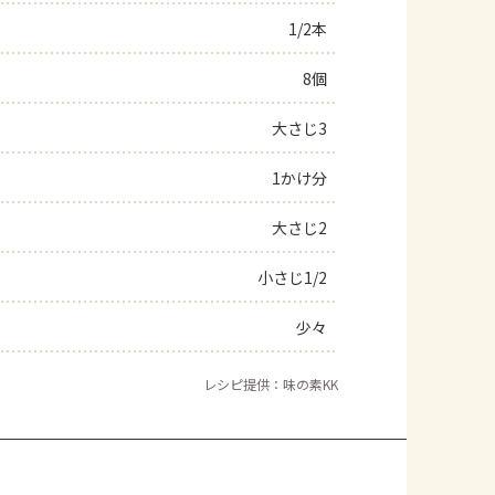
1/2本
よくあるお問い合わせ
8個
お買い物
大さじ3
AJINOMOTO PARK とは
1かけ分
大さじ2
小さじ1/2
少々
レシピ提供：味の素KK