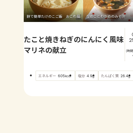
餅で簡単たけのこご飯 おこわ風
なめことわかめのみそ汁
たこと焼きねぎのにんにく風味
2
マリネの献立
(時
エネルギー
塩分
たんぱく質
605
4.9
26.4
kcal
g
g