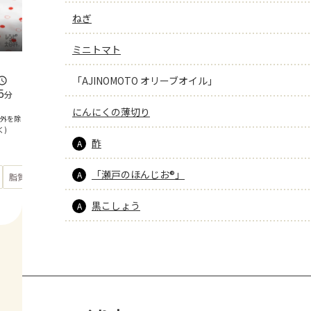
ねぎ
ミニトマト
「AJINOMOTO オリーブオイル」
5
分
にんにくの薄切り
間外を除
く)
酢
A
「瀬戸のほんじお®」
A
もっと見る
脂質
20.1
g
黒こしょう
A