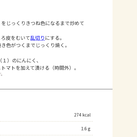
くをじっくりきつね色になるまで炒めて
ころ皮をむいて
乱切り
にする。
焼き色がつくまでじっくり焼く。
。
（１）のにんにく、
ニトマトを加えて漬ける（時間外）。
す。
274 kcal
1.6 g