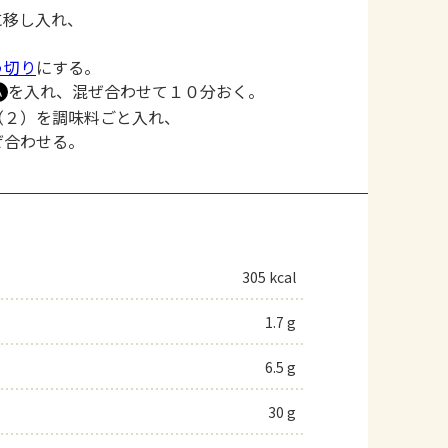
に移し入れ、
。
う切り
にする。
を入れ、混ぜ合わせて１０分おく。
Ａ
（２）を調味料ごと入れ、
ぜ合わせる。
305 kcal
1.7 g
6.5 g
30 g