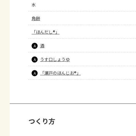
水
角餅
「ほんだし®」
酒
A
うす口しょうゆ
A
「瀬戸のほんじお®」
A
つくり方