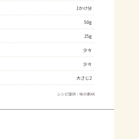
1かけ分
よくあるお問い合わせ
50g
お買い物
25g
AJINOMOTO PARK とは
少々
少々
大さじ2
レシピ提供：味の素KK