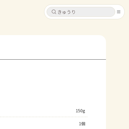
キャンセル
キャンセル
シピ
コンテンツ
ログインするとレシピを保存できます
ログイン
新規登録
レシピ
ホーム
なす
トマト
とうもろこし
ピーマン
みょうが
コンテンツ
レシピ
150g
トーク
1個