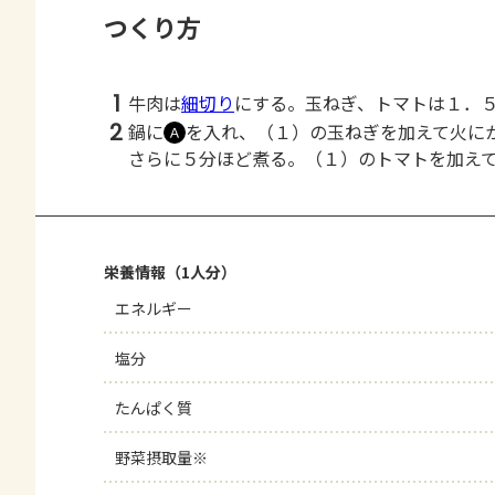
つくり方
1
牛肉は
細切り
にする。玉ねぎ、トマトは１．
2
鍋に
を入れ、（１）の玉ねぎを加えて火に
Ａ
さらに５分ほど煮る。（１）のトマトを加え
栄養情報（1人分）
エネルギー
塩分
たんぱく質
野菜摂取量※