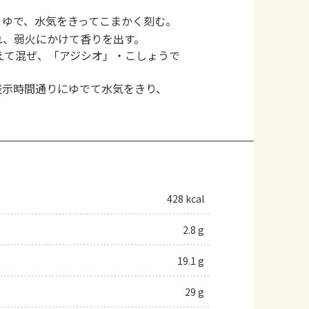
くゆで、水気をきってこまかく刻む。
れ、弱火にかけて香りを出す。
えて混ぜ、「アジシオ」・こしょうで
表示時間通りにゆでて水気をきり、
428 kcal
2.8 g
19.1 g
29 g