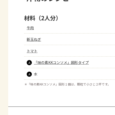
材料（2人分）
牛肉
新玉ねぎ
トマト
「味の素KKコンソメ」固形タイプ
A
水
A
＊
「味の素KKコンソメ」固形１個は、顆粒で小さじ２杯です。