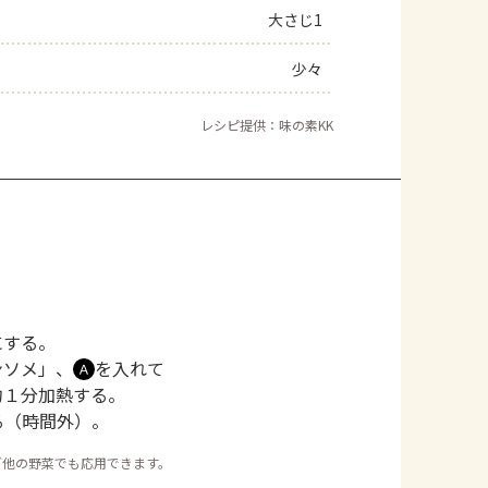
大さじ1
少々
レシピ提供：味の素KK
にする。
ンソメ」、
を入れて
Ａ
約１分加熱する。
る（時間外）。
ど他の野菜でも応用できます。