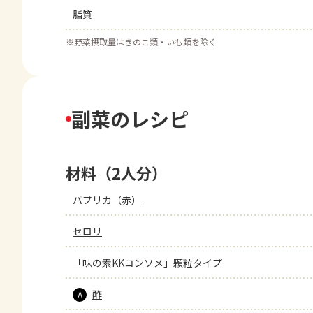
脂質
※
野菜摂取量はきのこ類・いも類を除く
副菜のレシピ
材料（2人分）
パプリカ（赤）
セロリ
「味の素KKコンソメ」顆粒タイプ
酢
A