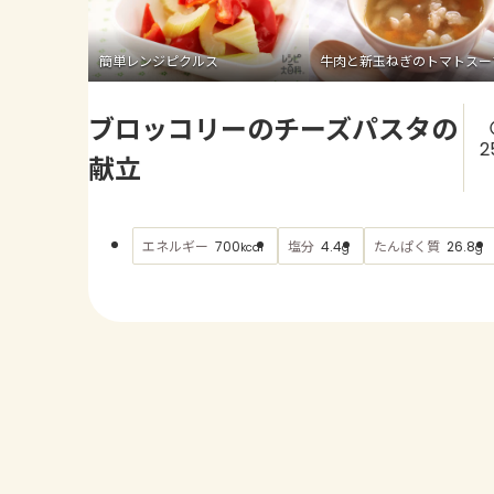
簡単レンジピクルス
牛肉と新玉ねぎのトマトスー
ブロッコリーのチーズパスタの
2
献立
エネルギー
塩分
たんぱく質
700
4.4
26.8
kcal
g
g