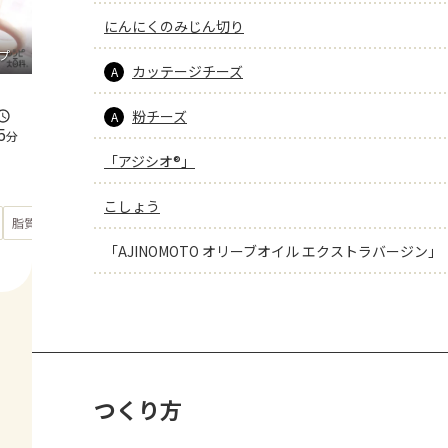
にんにくのみじん切り
プ
カッテージチーズ
A
粉チーズ
A
5
分
「アジシオ®」
こしょう
もっと見る
脂質
40.1
g
「AJINOMOTO オリーブオイル エクストラバージン」
つくり方