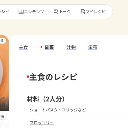
レシピ
コンテンツ
トーク
マイレシピ
レ
主食
主食
副菜
汁物
栄養
人気の食材・
主食のレシピ
きゅうり
ゴーヤ
材料（2人分）
ショートパスタ・フリッジなど
汁物
ブロッコリー