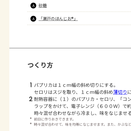
砂糖
A
「瀬戸のほんじお®」
A
つくり方
1
パプリカは１ｃｍ幅の斜め切りにする。
セロリはスジを取り、１ｃｍ幅の斜め
薄切り
2
耐熱容器に（１）のパプリカ・セロリ、「コ
ラップをかけて、電子レンジ（６００Ｗ）で
時々混ぜ合わせながら冷まし、味をなじませ
＊
前日に作りおきできます。
＊
時々混ぜ合わせて、味を均等になじませます。また、かぶな