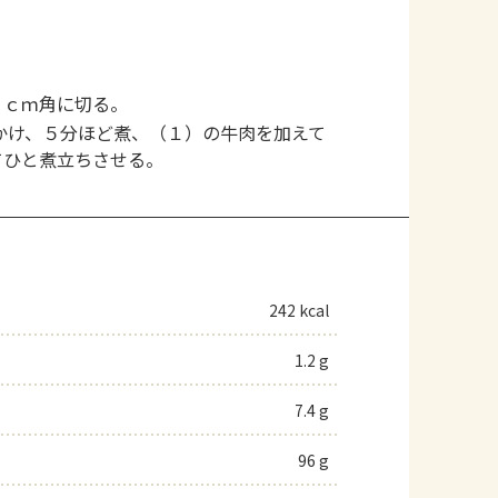
５ｃｍ角に切る。
かけ、５分ほど煮、（１）の牛肉を加えて
てひと煮立ちさせる。
242 kcal
1.2 g
7.4 g
96 g