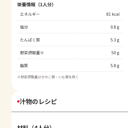
栄養情報（1人分）
エネルギー
81 kcal
塩分
0.8 g
たんぱく質
5.3 g
野菜摂取量※
50 g
脂質
5.8 g
※
野菜摂取量はきのこ類・いも類を除く
汁物のレシピ
材料（4人分）