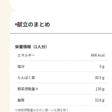
献立のまとめ
栄養情報（1人分）
エネルギー
666 kcal
塩分
5 g
たんぱく質
30.5 g
野菜摂取量※
130 g
脂質
32.6 g
※
野菜摂取量はきのこ類・いも類を除く