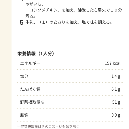
ゃがいも、
「コンソメチキン」を加え、沸騰したら弱火で１０分
煮る。
5
牛乳、（１）のあさりを加え、塩で味を調える。
栄養情報（1人分）
エネルギー
157 kcal
塩分
1.4 g
たんぱく質
6.1 g
野菜摂取量※
51 g
脂質
8.3 g
※
野菜摂取量はきのこ類・いも類を除く