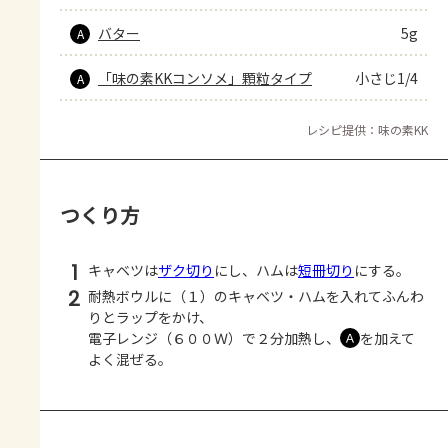
バター
5g
A
「味の素KKコンソメ」顆粒タイプ
小さじ1/4
A
レシピ提供：味の素KK
つくり方
1
キャベツは
ザク切り
にし、ハムは
短冊切り
にする。
2
耐熱ボウルに（１）のキャベツ・ハムを入れてふんわ
りとラップをかけ、
電子レンジ（６００Ｗ）で２分加熱し、
を加えて
Ａ
よく混ぜる。