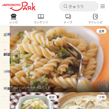
キャンセル
キャンセル
レシピ
コンテンツ
トーク
マイレシピ
レシピ
コンテンツ
ログインするとレシピを保存できます
主食
ログイン
新規登録
主食
人気の食材・レシピ
副菜
ホーム
きゅうり
なす
トマト
とうもろこし
ピーマン
みょうが
ゴーヤ
コンテンツ
汁物
レシピ
ブロッコリーのチーズパスタ
栄養
トーク
副菜
汁物