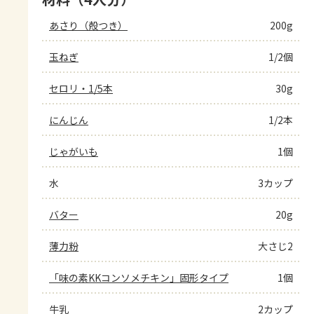
あさり（殻つき）
200g
玉ねぎ
1/2個
セロリ・1/5本
30g
にんじん
1/2本
じゃがいも
1個
水
3カップ
バター
20g
薄力粉
大さじ2
「味の素KKコンソメチキン」固形タイプ
1個
牛乳
2カップ