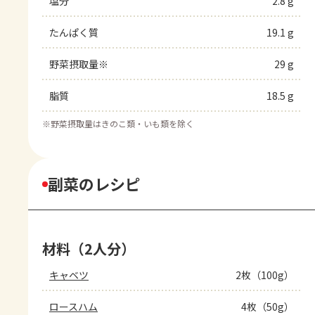
塩分
2.8 g
たんぱく質
19.1 g
野菜摂取量※
29 g
脂質
18.5 g
※
野菜摂取量はきのこ類・いも類を除く
副菜のレシピ
材料（2人分）
キャベツ
2枚（100g）
ロースハム
4枚（50g）