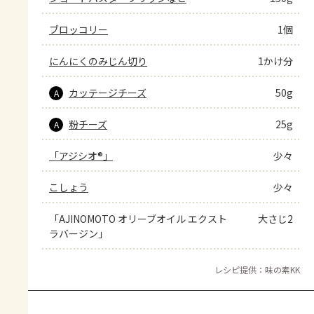
ブロッコリー
1個
にんにくのみじん切り
1かけ分
カッテージチーズ
50g
A
粉チーズ
25g
A
「アジシオ®」
少々
こしょう
少々
「AJINOMOTO オリーブオイル エクスト
大さじ2
ラバージン」
レシピ提供：味の素KK