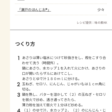
「瀬戸のほんじお®」
少々
レシピ提供：味の素KK
つくり方
1
あさりは薄い塩水につけて砂抜きをし、殻をこすり合
わせて洗う（時間外）。
鍋にあさり、水カップ１を入れて火にかけ、あさりの
口が開いたらザルにあけてこし、
あさりとゆで汁１８０ｍｌに分ける。
2
玉ねぎ、セロリ、にんじん、じゃがいもは１ｃｍ角に
切る。
3
鍋を熱し、バターを溶かして（２）の玉ねぎ・セロリ
を弱火で炒め、透き通ってきたら、
薄力粉を加えて弱火で１分ほど炒める。
4
（１）のゆで汁、水カップ２、（２）のにんじん・じ