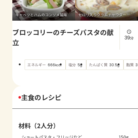
よくあるお問い合わせ
キャベツとハムのコンソメ風味
セロリ入りクラムチャウダー
お買い物
ブロッコリーのチーズパスタの献
AJINOMOTO PARK とは
39
分
立
エネルギー
塩分
たんぱく質
脂質
666
5
30.5
3
kcal
g
g
主食のレシピ
材料（2人分）
ショートパスタ・フリッジなど
150g