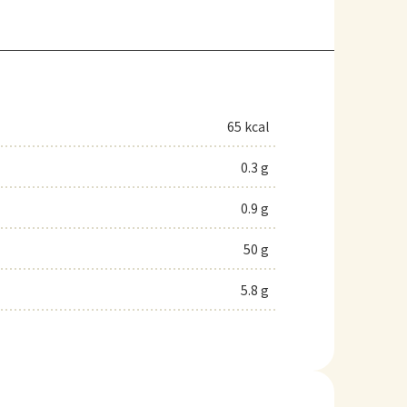
65 kcal
0.3 g
0.9 g
50 g
5.8 g