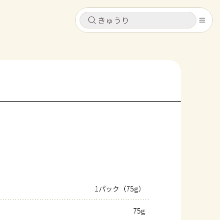
キャンセル
キャンセル
シピ
コンテンツ
ログインするとレシピを保存できます
ログイン
新規登録
レシピ
ホーム
なす
トマト
とうもろこし
ピーマン
みょうが
コンテンツ
レシピ
1パック（75g）
トーク
75g