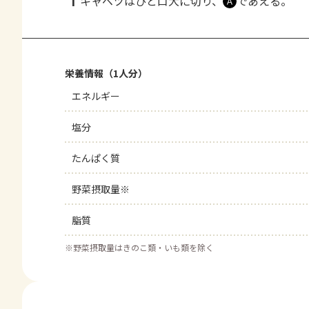
1
キャベツはひと口大に切り、
であえる。
Ａ
栄養情報（1人分）
エネルギー
塩分
たんぱく質
野菜摂取量※
脂質
※
野菜摂取量はきのこ類・いも類を除く