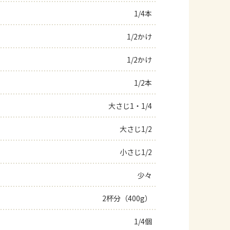
1/4本
よくあるお問い合わせ
1/2かけ
お買い物
1/2かけ
AJINOMOTO PARK とは
1/2本
大さじ1・1/4
大さじ1/2
小さじ1/2
少々
2杯分（400g）
1/4個