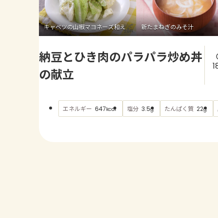
キャベツの山椒マヨネーズ和え
新たまねぎのみそ汁
納豆とひき肉のパラパラ炒め丼
1
の献立
エネルギー
塩分
たんぱく質
647
3.5
22
kcal
g
g