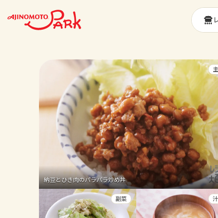
納豆とひき肉のパラパラ炒め丼
副菜