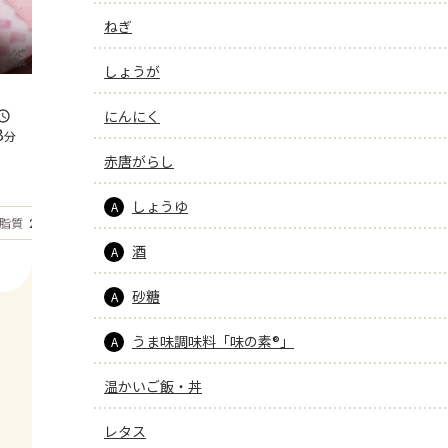
ねぎ
しょうが
にんにく
8
分
赤唐がらし
しょうゆ
A
もっと見る
脂質
24.4
g
酒
A
砂糖
A
うま味調味料「味の素®」
A
温かいご飯・丼
レタス