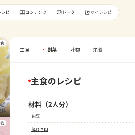
レシピ
コンテンツ
トーク
マイレシピ
レ
主食
主食
副菜
汁物
栄養
人気の食材・
主食のレシピ
きゅうり
ゴーヤ
材料（2人分）
納豆
汁物
豚ひき肉