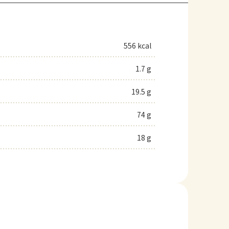
556 kcal
1.7 g
19.5 g
74 g
18 g