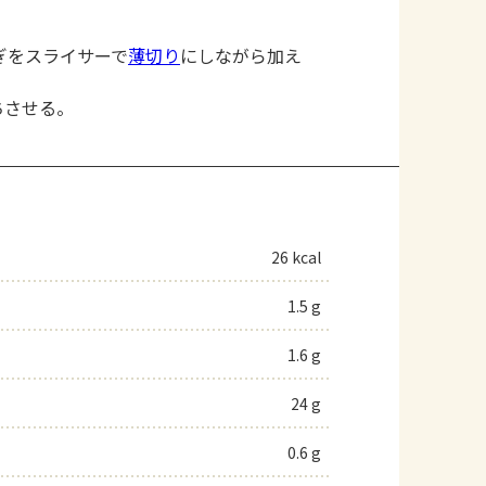
ぎをスライサーで
薄切り
にしながら加え
ちさせる。
26 kcal
1.5 g
1.6 g
24 g
0.6 g