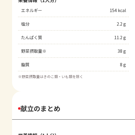
栄養情報（1人分）
エネルギー
154 kcal
塩分
2.2 g
たんぱく質
11.2 g
野菜摂取量※
38 g
脂質
8 g
※
野菜摂取量はきのこ類・いも類を除く
献立のまとめ