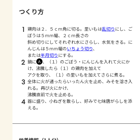
つくり方
1
鶏肉は２．５ｃｍ角に切る。里いもは
乱切り
にし、ご
ぼうは５ｍｍ幅、２ｃｍ長さの
斜め切りにしてそれぞれ水にさらし、水気をきる。に
んじんは５ｍｍ幅の
いちょう切り
、
または
半月切り
にする。
2
鍋に
、（１）のごぼう・にんじんを入れて火にか
Ａ
け、沸騰したら（１）の鶏肉を加えて
アクを取り、（１）の里いもを加えてさらに煮る。
3
全体に火が通ったらいったん火を止め、みそを溶き入
れる。再び火にかけ、
沸騰直前で火を止める。
4
器に盛り、小ねぎを散らし、好みで七味唐がらしを添
える。