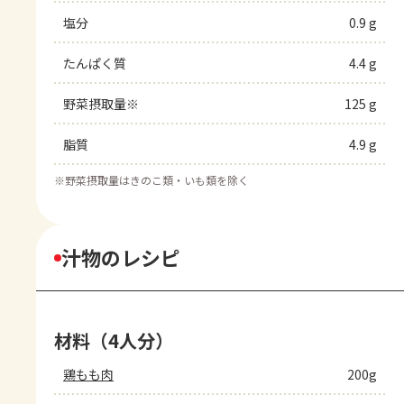
塩分
0.9 g
たんぱく質
4.4 g
野菜摂取量※
125 g
脂質
4.9 g
※
野菜摂取量はきのこ類・いも類を除く
汁物のレシピ
材料（4人分）
鶏もも肉
200g