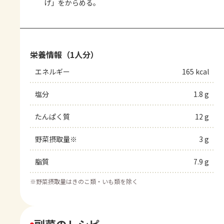
げ」をからめる。
栄養情報（1人分）
エネルギー
165 kcal
塩分
1.8 g
たんぱく質
12 g
野菜摂取量※
3 g
脂質
7.9 g
※
野菜摂取量はきのこ類・いも類を除く