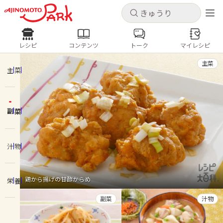
キャンセル
キャンセル
レシピ
コンテンツ
トーク
マイレシピ
レシピ
コンテンツ
ログインするとレシピを保存できます
主菜
ログイン
新規登録
主菜
人気の食材・レシピ
副菜
ホーム
きゅうり
なす
トマト
とうもろこし
ピーマン
みょうが
ゴーヤ
コンテンツ
汁物
レシピ
鶏から揚げの甘酢からめ
栄養
トーク
副菜
汁物