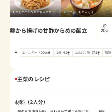
よくあるお問い合わせ
もやしとエリンギの和風炒め
鶏肉と里いものみそ汁
お買い物
鶏から揚げの甘酢からめの献立
AJINOMOTO PARK とは
20
分
エネルギー
塩分
たんぱく質
脂質
400
4.9
27.6
kcal
g
g
主菜のレシピ
材料（2人分）
味の素冷凍食品KK「やわらか若鶏から揚げボ
6個