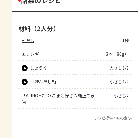
副菜のレシピ
材料（2人分）
もやし
1袋
エリンギ
3本（80g）
しょうゆ
大さじ1/2
A
「ほんだし®」
小さじ1/2
A
「AJINOMOTO ごま油好きの純正ごま
小さじ2
油」
レシピ提供：味の素KK