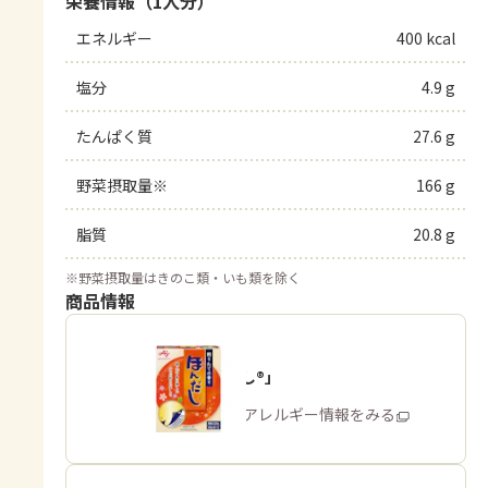
栄養情報（1人分）
エネルギー
400 kcal
塩分
4.9 g
たんぱく質
27.6 g
野菜摂取量※
166 g
脂質
20.8 g
※
野菜摂取量はきのこ類・いも類を除く
商品情報
「ほんだし®」
商品・アレルギー情報をみる