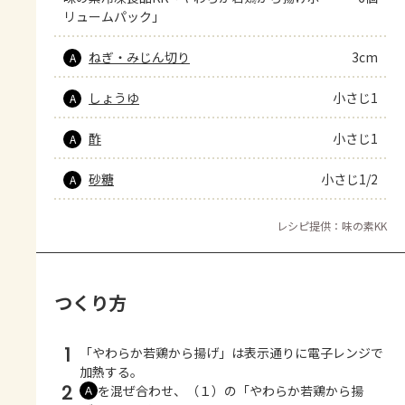
リュームパック」
ねぎ・みじん切り
3cm
A
しょうゆ
小さじ1
A
酢
小さじ1
A
砂糖
小さじ1/2
A
レシピ提供：味の素KK
つくり方
1
「やわらか若鶏から揚げ」は表示通りに電子レンジで
加熱する。
2
を混ぜ合わせ、（１）の「やわらか若鶏から揚
Ａ