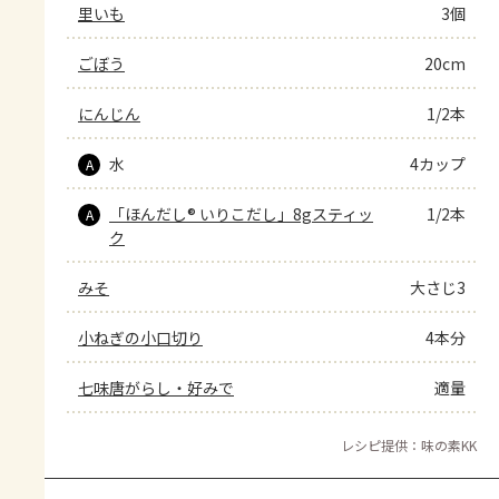
里いも
3個
ごぼう
20cm
にんじん
1/2本
水
4カップ
A
「ほんだし® いりこだし」8gスティッ
1/2本
A
ク
みそ
大さじ3
小ねぎの小口切り
4本分
七味唐がらし・好みで
適量
レシピ提供：味の素KK