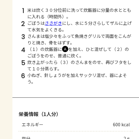
1
米は炊く３０分位前に洗って炊飯器に分量の水ととも
に入れる（時間外）。
2
ごぼうは
ささがき
にし、水に５分さらしてザルに上げ
て水気をよくきる。
3
さんまは塩少々をふって魚焼きグリルで両面をこんが
りと焼き、骨をはずす。
4
（１）の炊飯器に
を加え、ひと混ぜして（２）の
Ａ
ごぼうをのせ、普通に炊く。
5
炊き上がったら（３）のさんまをのせ、再びフタをし
て１０分蒸らす。
6
小ねぎ、針しょうがを加えサックリ混ぜ、器によそ
う。
栄養情報（1人分）
エネルギー
600 kcal
塩分
2 g