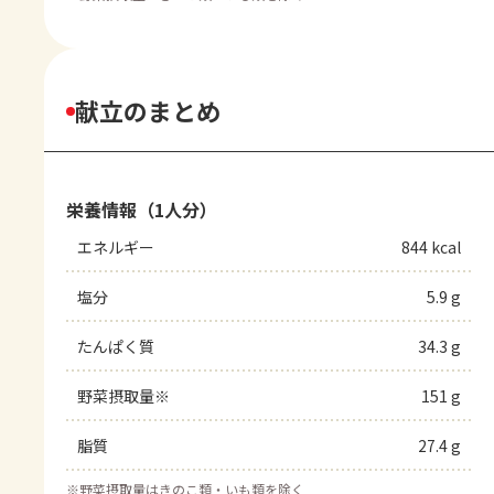
献立のまとめ
栄養情報（1人分）
エネルギー
844 kcal
塩分
5.9 g
たんぱく質
34.3 g
野菜摂取量※
151 g
脂質
27.4 g
※
野菜摂取量はきのこ類・いも類を除く