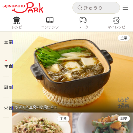
キャンセル
キャンセル
レシピ
コンテンツ
トーク
マイレシピ
レシピ
コンテンツ
ログインするとレシピを保存できます
主菜
ログイン
新規登録
主菜
人気の食材・レシピ
主食
ホーム
きゅうり
なす
トマト
とうもろこし
ピーマン
みょうが
ゴーヤ
コンテンツ
副菜
レシピ
もずくと豆腐の小鍋仕立て
栄養
トーク
主食
副菜