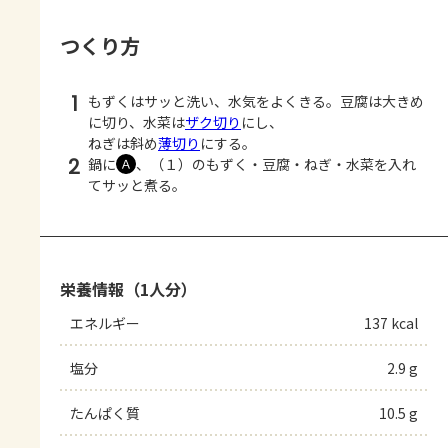
つくり方
1
もずくはサッと洗い、水気をよくきる。豆腐は大きめ
に切り、水菜は
ザク切り
にし、
ねぎは斜め
薄切り
にする。
2
鍋に
、（１）のもずく・豆腐・ねぎ・水菜を入れ
Ａ
てサッと煮る。
栄養情報（1人分）
エネルギー
137 kcal
塩分
2.9 g
たんぱく質
10.5 g