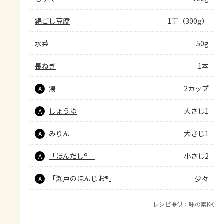
絹ごし豆腐
1丁（300g）
水菜
50g
長ねぎ
1本
湯
2カップ
A
しょうゆ
大さじ1
A
みりん
大さじ1
A
「ほんだし®」
小さじ2
A
「瀬戸のほんじお®」
少々
A
レシピ提供：味の素KK