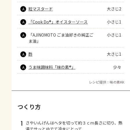
粒マスタード
大さじ2
A
「Cook Do®」オイスターソース
小さじ1
A
「AJINOMOTO ごま油好きの純正ご
小さじ1
A
ま油」
酢
大さじ1
A
うま味調味料「味の素®」
少々
A
レシピ提供：味の素KK
つくり方
1
さやいんげんはヘタを切って約３ｃｍ長さに切り、熱
湯でサッとゆでて冷水にとって