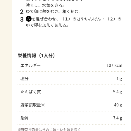
冷まし、水気をきる。
2
ゆで卵は殻をむき、粗く刻む。
3
を混ぜ合わせ、（１）のさやいんげん・（２）の
Ａ
ゆで卵を加えてあえる。
栄養情報（1人分）
エネルギー
107 kcal
塩分
1 g
たんぱく質
5.4 g
野菜摂取量※
49 g
脂質
7.4 g
※
野菜摂取量はきのこ類・いも類を除く