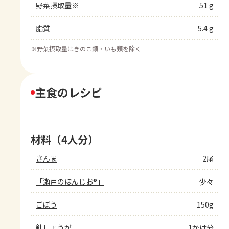
野菜摂取量※
51 g
脂質
5.4 g
※
野菜摂取量はきのこ類・いも類を除く
主食のレシピ
材料（4人分）
さんま
2尾
「瀬戸のほんじお®」
少々
ごぼう
150g
針しょうが
1かけ分