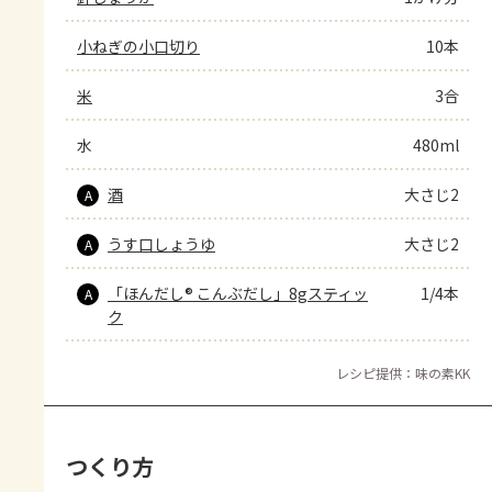
小ねぎの小口切り
10本
米
3合
水
480ml
酒
大さじ2
A
うす口しょうゆ
大さじ2
A
「ほんだし® こんぶだし」8gスティッ
1/4本
A
ク
レシピ提供：味の素KK
つくり方