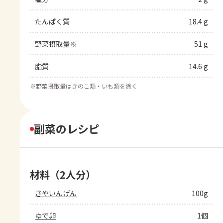
たんぱく質
18.4 g
野菜摂取量※
51 g
脂質
14.6 g
※
野菜摂取量はきのこ類・いも類を除く
副菜のレシピ
材料（2人分）
さやいんげん
100g
ゆで卵
1個