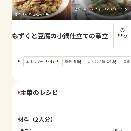
よくあるお問い合わせ
さやいんげんと卵のマスタードあ
さんまの炊き込みご飯
え
お買い物
もずくと豆腐の小鍋仕立ての献立
AJINOMOTO PARK とは
55
分
エネルギー
塩分
たんぱく質
脂質
844
5.9
34.3
kcal
g
g
主菜のレシピ
材料（2人分）
もずく
100g