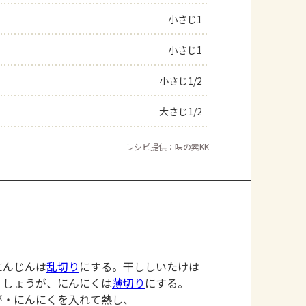
小さじ1
小さじ1
小さじ1/2
大さじ1/2
レシピ提供：味の素KK
にんじんは
乱切り
にする。干ししいたけは
、しょうが、にんにくは
薄切り
にする。
が・にんにくを入れて熱し、