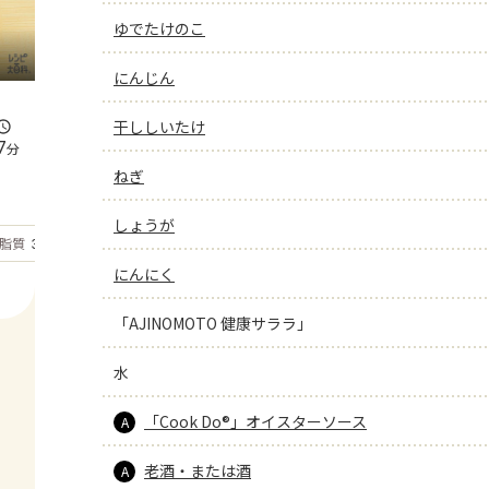
ゆでたけのこ
にんじん
干ししいたけ
7
分
ねぎ
しょうが
もっと見る
脂質
34.9
g
にんにく
「AJINOMOTO 健康サララ」
水
「Cook Do®」オイスターソース
A
老酒・または酒
A