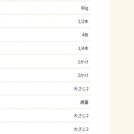
80g
よくあるお問い合わせ
1/2本
お買い物
4枚
AJINOMOTO PARK とは
1/4本
1かけ
2かけ
大さじ2
適量
大さじ2
大さじ2