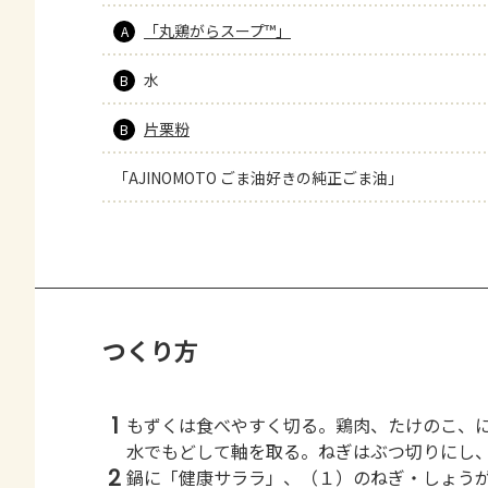
「丸鶏がらスープ™」
A
水
B
片栗粉
B
「AJINOMOTO ごま油好きの純正ごま油」
つくり方
1
もずくは食べやすく切る。鶏肉、たけのこ、
水でもどして軸を取る。ねぎはぶつ切りにし
2
鍋に「健康サララ」、（１）のねぎ・しょう