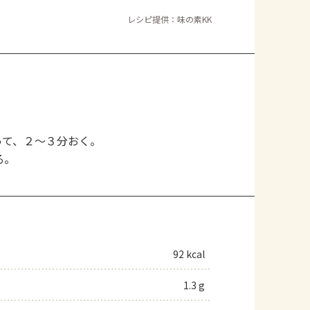
レシピ提供：味の素KK
って、２～３分おく。
る。
92 kcal
1.3 g