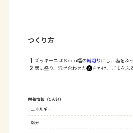
つくり方
1
ズッキーニは８ｍｍ幅の
輪切り
にし、塩をふ
2
器に盛り、混ぜ合わせた
をかけ、ごまをふ
Ａ
栄養情報（1人分）
エネルギー
塩分