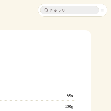
キャンセル
キャンセル
シピ
コンテンツ
ログインするとレシピを保存できます
ログイン
新規登録
レシピ
ホーム
なす
トマト
とうもろこし
ピーマン
みょうが
コンテンツ
レシピ
60g
トーク
120g