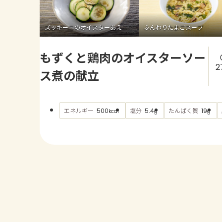
ズッキーニのオイスターあえ
ふんわりたまごスープ
もずくと鶏肉のオイスターソー
2
ス煮の献立
エネルギー
塩分
たんぱく質
500
5.4
19
kcal
g
g