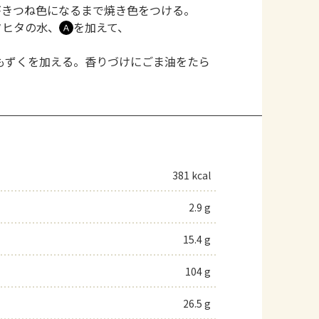
がきつね色になるまで焼き色をつける。
タヒタの水、
を加えて、
Ａ
もずくを加える。香りづけにごま油をたら
381 kcal
2.9 g
15.4 g
104 g
26.5 g