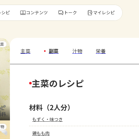
レシピ
コンテンツ
トーク
マイレシピ
レ
主菜
主菜
副菜
汁物
栄養
人気の食材・
主菜のレシピ
きゅうり
ゴーヤ
材料（2人分）
もずく・味つき
汁物
鶏もも肉