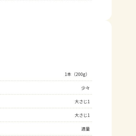
1本（200g）
少々
大さじ1
大さじ1
適量