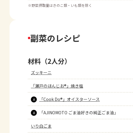
※
野菜摂取量はきのこ類・いも類を除く
副菜のレシピ
材料（2人分）
ズッキーニ
「瀬戸のほんじお®」焼き塩
「Cook Do®」オイスターソース
A
「AJINOMOTO ごま油好きの純正ごま油」
A
いり白ごま