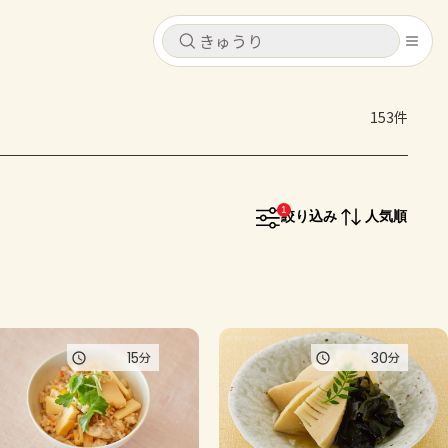
キャンセル
キャンセル
153件
シピ
コンテンツ
ログインするとレシピを保存できます
ログイン
新規登録
1
レシピ
絞り込み
人気順
ホーム
なす
トマト
とうもろこし
ピーマン
みょうが
コンテンツ
15
30
分
分
レシピ
トーク