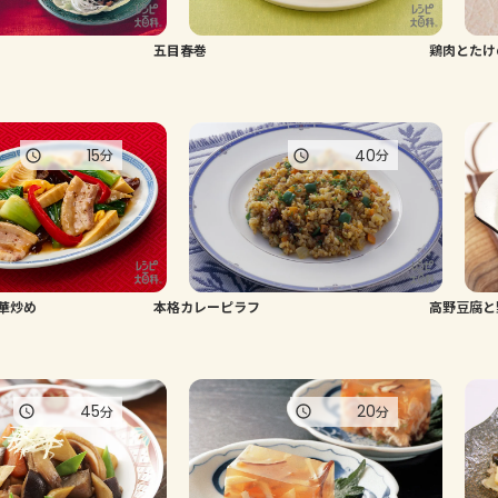
五目春巻
鶏肉とたけ
15
40
分
分
華炒め
本格カレーピラフ
高野豆腐と
45
20
分
分