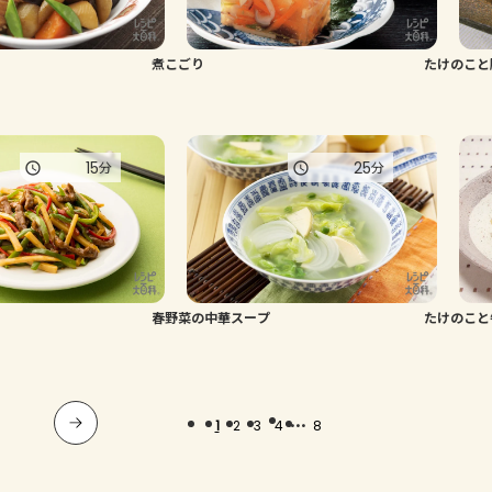
煮こごり
たけのこと
15
25
分
分
春野菜の中華スープ
たけのこと
...
1
2
3
4
8