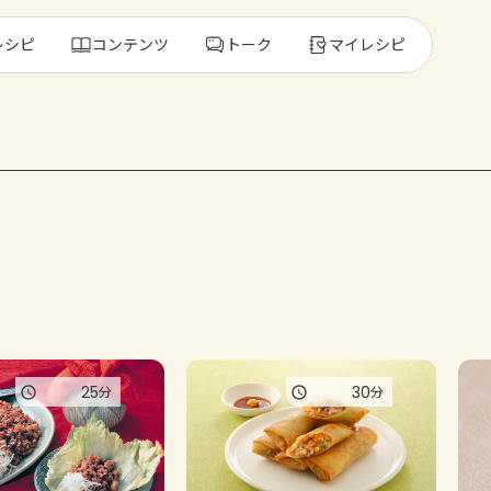
レシピ
コンテンツ
トーク
マイレシピ
レ
人気の食材・
きゅうり
ゴーヤ
25
30
分
分