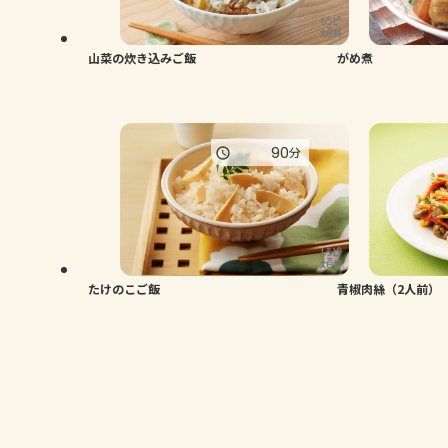
山菜の炊き込みご飯
がめ煮
90
分
たけのこご飯
青椒肉絲（2人前）