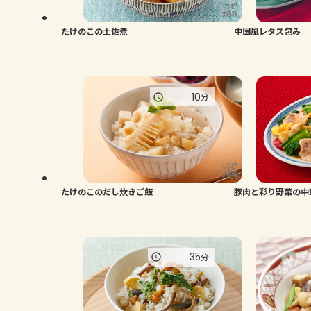
たけのこの土佐煮
中国風レタス包み
10
分
たけのこのだし炊きご飯
豚肉と彩り野菜の中
35
分