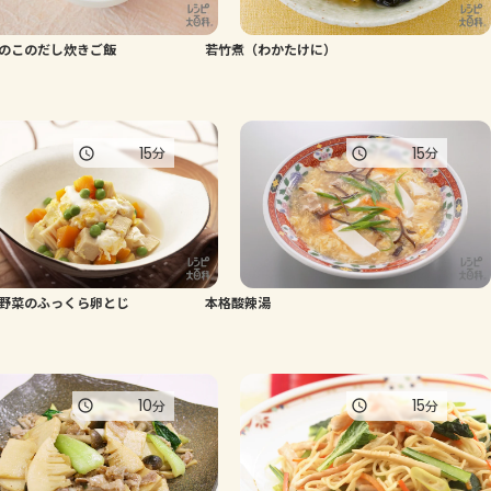
よくあるお問い合わせ
のこのだし炊きご飯
若竹煮（わかたけに）
お買い物
15
15
分
分
AJINOMOTO PARK とは
野菜のふっくら卵とじ
本格酸辣湯
10
15
分
分