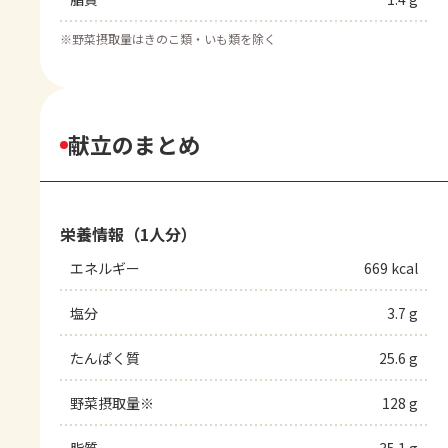
※
野菜摂取量はきのこ類・いも類を除く
献立のまとめ
栄養情報（1人分）
エネルギー
669 kcal
塩分
3.7 g
たんぱく質
25.6 g
野菜摂取量※
128 g