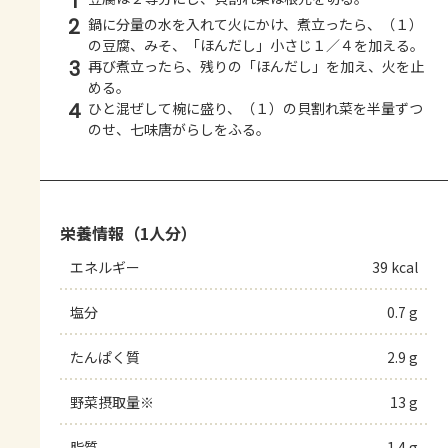
1
2
鍋に分量の水を入れて火にかけ、煮立ったら、（１）
の豆腐、みそ、「ほんだし」小さじ１／４を加える。
3
再び煮立ったら、残りの「ほんだし」を加え、火を止
める。
4
ひと混ぜして椀に盛り、（１）の貝割れ菜を半量ずつ
のせ、七味唐がらしをふる。
栄養情報（1人分）
エネルギー
39 kcal
塩分
0.7 g
たんぱく質
2.9 g
野菜摂取量※
13 g
脂質
1.4 g