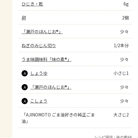
ひじき・乾
6g
卵
2個
「瀬戸のほんじお®」
少々
ねぎのみじん切り
1/2本分
うま味調味料「味の素®」
少々
しょうゆ
小さじ1
A
「瀬戸のほんじお®」
少々
A
こしょう
少々
A
「AJINOMOTO ごま油好きの純正ごま
大さじ2
油」
レシピ提供：味の素KK