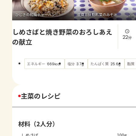
よくあるお問い合わせ
ひじきの和風チャーハン
豆腐と貝割れ菜のみそ汁
お買い物
しめさばと焼き野菜のおろしあえ
AJINOMOTO PARK とは
22
分
の献立
エネルギー
塩分
たんぱく質
脂質
669
3.7
25.6
kcal
g
g
主菜のレシピ
材料（2人分）
しめさば
100g