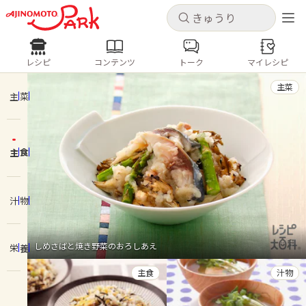
キャンセル
キャンセル
レシピ
コンテンツ
トーク
マイレシピ
レシピ
コンテンツ
ログインするとレシピを保存できます
主菜
ログイン
新規登録
主菜
人気の食材・レシピ
主食
ホーム
きゅうり
なす
トマト
とうもろこし
ピーマン
みょうが
ゴーヤ
コンテンツ
汁物
レシピ
しめさばと焼き野菜のおろしあえ
栄養
トーク
主食
汁物