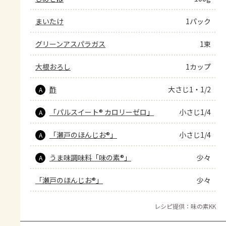
まいたけ
1パック
グリーンアスパラガス
1束
大根おろし
1カップ
酢
大さじ1・1/2
A
「パルスイート® カロリーゼロ」
小さじ1/4
A
「瀬戸のほんじお®」
小さじ1/4
A
うま味調味料「味の素®」
少々
A
「瀬戸のほんじお®」
少々
レシピ提供：味の素KK