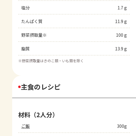
塩分
1.7 g
たんぱく質
11.9 g
野菜摂取量※
100 g
脂質
13.9 g
※
野菜摂取量はきのこ類・いも類を除く
主食のレシピ
材料（2人分）
ご飯
300g