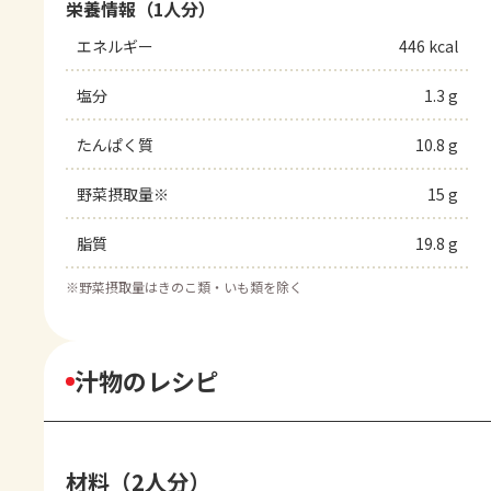
栄養情報（1人分）
エネルギー
446 kcal
塩分
1.3 g
たんぱく質
10.8 g
野菜摂取量※
15 g
脂質
19.8 g
※
野菜摂取量はきのこ類・いも類を除く
汁物のレシピ
材料（2人分）