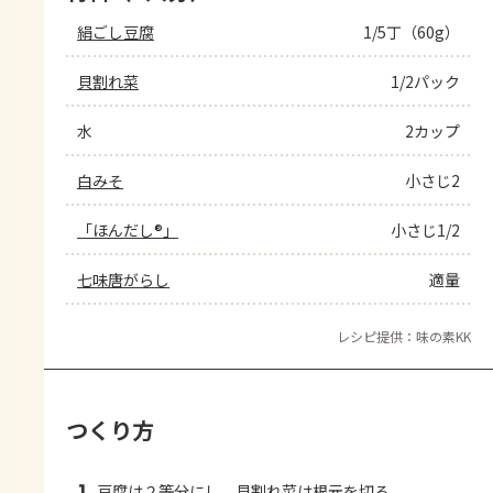
絹ごし豆腐
1/5丁（60g）
貝割れ菜
1/2パック
水
2カップ
白みそ
小さじ2
「ほんだし®」
小さじ1/2
七味唐がらし
適量
レシピ提供：味の素KK
つくり方
豆腐は２等分にし、貝割れ菜は根元を切る。