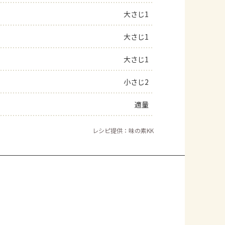
大さじ1
大さじ1
大さじ1
小さじ2
適量
レシピ提供：味の素KK