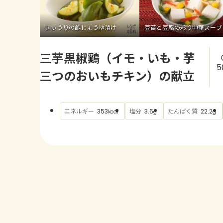
きゅうりの酢じょうゆ漬け
豆苗と豆腐の彩り中華スープ
三芋黒椒鶏（イモ・いも・芋
5
三つのおいもチキン）の献立
エネルギー
塩分
たんぱく質
353
3.6
22.2
kcal
g
g