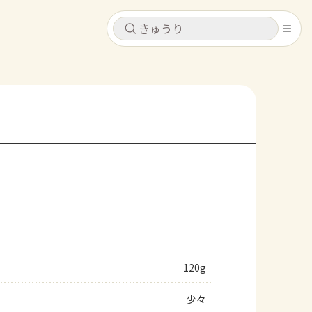
キャンセル
キャンセル
シピ
コンテンツ
ログインするとレシピを保存できます
ログイン
新規登録
レシピ
ホーム
なす
トマト
とうもろこし
ピーマン
みょうが
コンテンツ
レシピ
120g
トーク
少々