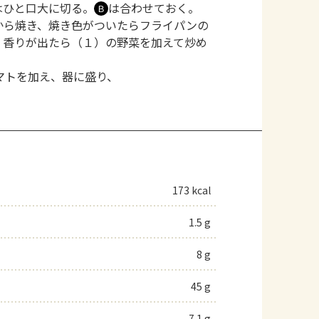
はひと口大に切る。
は合わせておく。
Ｂ
から焼き、焼き色がついたらフライパンの
、香りが出たら（１）の野菜を加えて炒め
マトを加え、器に盛り、
173 kcal
1.5 g
8 g
45 g
7.1 g