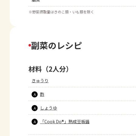
※
野菜摂取量はきのこ類・いも類を除く
副菜のレシピ
材料（2人分）
きゅうり
酢
A
しょうゆ
A
「Cook Do®」熟成豆板醤
A