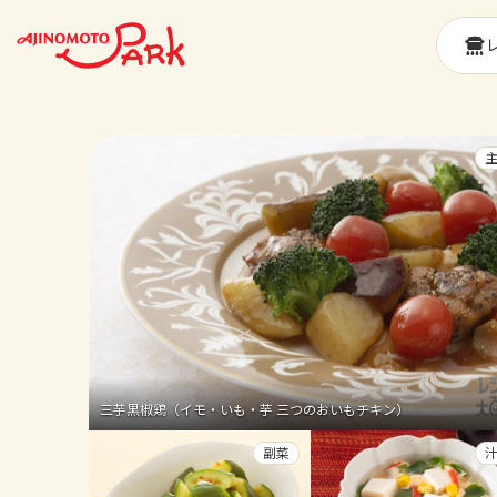
三芋黒椒鶏（イモ・いも・芋 三つのおいもチキン）
副菜