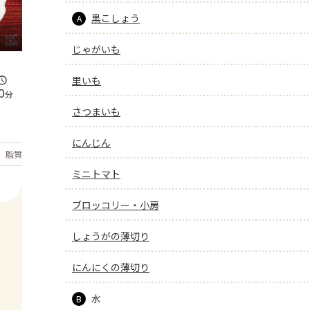
黒こしょう
A
じゃがいも
里いも
0
分
さつまいも
にんじん
もっと見る
脂質
16.1
g
ミニトマト
ブロッコリー・小房
しょうがの薄切り
にんにくの薄切り
水
B