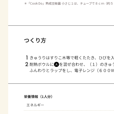
＊
「Cook Do」熟成豆板醤 小さじ１は、チューブで８ｃｍ（約
つくり方
1
きゅうりはすりこ木等で軽くたたき、ひびを
2
耐熱ボウルに
を混ぜ合わせ、（１）のきゅ
Ａ
ふんわりとラップをし、電子レンジ（６００
栄養情報（1人分）
エネルギー