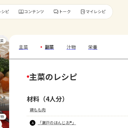
レシピ
コンテンツ
トーク
マイレシピ
レ
主菜
主菜
副菜
汁物
栄養
人気の食材・
主菜のレシピ
きゅうり
ゴーヤ
材料（4人分）
鶏もも肉
汁物
「瀬戸のほんじお®」
A