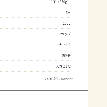
1丁（350g）
4本
100g
3カップ
大さじ1
2個分
大さじ1/2
レシピ提供：味の素KK