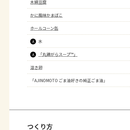
木綿豆腐
かに風味かまぼこ
ホールコーン缶
水
A
「丸鶏がらスープ™」
A
溶き卵
「AJINOMOTO ごま油好きの純正ごま油」
つくり方