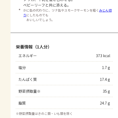
ベビーリーフと共に添える。
＊
かに缶の代わりに、ツナ缶やスモークサーモンを粗く
みじん切
り
にしたものでも
おいしいでしょう。
栄養情報（1人分）
エネルギー
373 kcal
塩分
1.7 g
たんぱく質
17.4 g
野菜摂取量※
35 g
脂質
24.7 g
※
野菜摂取量はきのこ類・いも類を除く