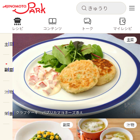
キャンセル
キャンセル
レシピ
コンテンツ
トーク
マイレシピ
レシピ
コンテンツ
ログインするとレシピを保存できます
主菜
ログイン
新規登録
主菜
人気の食材・レシピ
副菜
ホーム
きゅうり
なす
トマト
とうもろこし
ピーマン
みょうが
ゴーヤ
コンテンツ
汁物
レシピ
クラブケーキ パプリカマヨネーズ添え
栄養
トーク
副菜
汁物