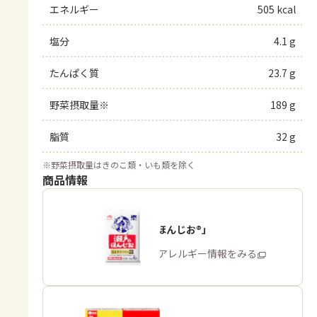
エネルギー
505 kcal
塩分
4.1 g
たんぱく質
23.7 g
野菜摂取量※
189 g
脂質
32 g
※
野菜摂取量はきのこ類・いも類を除く
商品情報
「瀬戸のほんじお®」
商品・アレルギー情報をみる