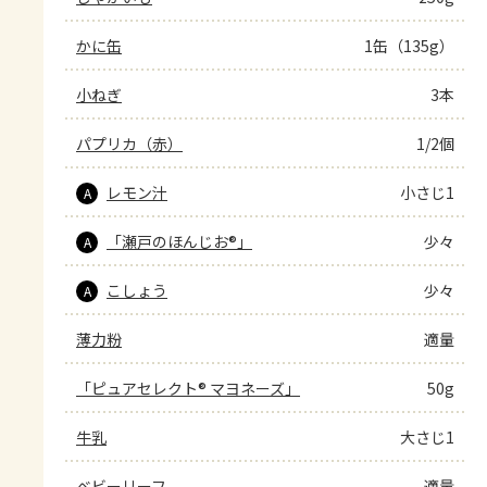
かに缶
1缶（135g）
小ねぎ
3本
パプリカ（赤）
1/2個
レモン汁
小さじ1
A
「瀬戸のほんじお®」
少々
A
こしょう
少々
A
薄力粉
適量
「ピュアセレクト® マヨネーズ」
50g
牛乳
大さじ1
ベビーリーフ
適量