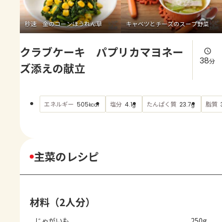
よくあるお問い合わせ
秒速 金のコーンほうれん草
キャベツとチーズのスープ野菜
お買い物
クラブケーキ パプリカマヨネー
AJINOMOTO PARK とは
38
分
ズ添えの献立
エネルギー
塩分
たんぱく質
脂質
505
4.1
23.7
kcal
g
g
主菜のレシピ
材料（2人分）
じゃがいも
250g