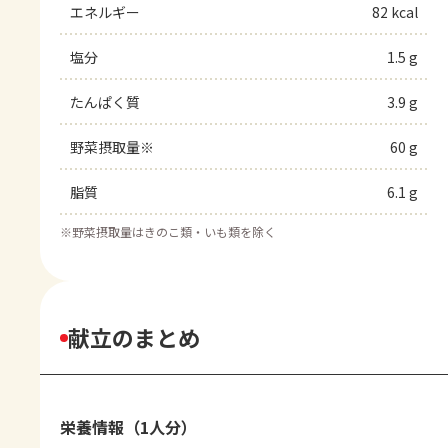
エネルギー
82 kcal
塩分
1.5 g
たんぱく質
3.9 g
野菜摂取量※
60 g
脂質
6.1 g
※
野菜摂取量はきのこ類・いも類を除く
献立のまとめ
栄養情報（1人分）