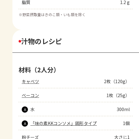
脂質
1.2 g
※
野菜摂取量はきのこ類・いも類を除く
汁物のレシピ
材料（2人分）
キャベツ
2枚（120g）
ベーコン
1枚（25g）
水
300ml
A
「味の素KKコンソメ」固形タイプ
1個
A
粉チーズ
大さじ1