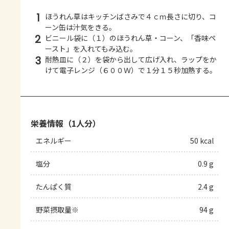
1
ほうれん草はキッチンばさみで４ｃｍ長さに切り、コ
ーン缶は汁気をきる。
2
ビニール袋に（１）のほうれん草・コーン、「香味ペ
ースト」を入れてもみ込む。
3
耐熱皿に（２）を袋から出して広げ入れ、ラップをか
けて電子レンジ（６００Ｗ）で１分１５秒加熱する。
栄養情報（1人分）
エネルギー
50 kcal
塩分
0.9 g
たんぱく質
2.4 g
野菜摂取量※
94 g