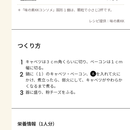
＊
「味の素KKコンソメ」固形１個は、顆粒で小さじ2杯です。
レシピ提供：味の素KK
つくり方
1
キャベツは３ｃｍ角くらいに切り、ベーコンは１ｃｍ
幅に切る。
2
鍋に（１）のキャベツ・ベーコン、
を入れて火に
Ａ
かけ、煮立ったら、弱火にして、キャベツがやわらか
くなるまで煮る。
3
器に盛り、粉チーズをふる。
栄養情報（1人分）