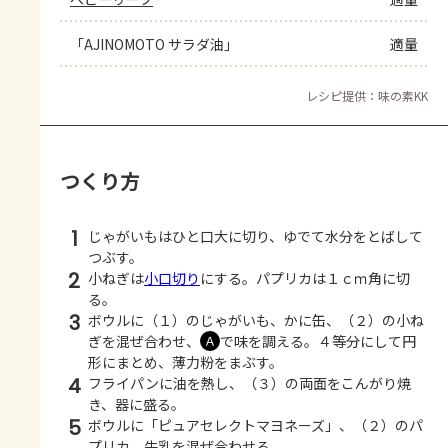
「AJINOMOTO サラダ油」
適量
レシピ提供：味の素KK
つくり方
1
じゃがいもはひと口大に切り、ゆでて水分をとばして
つぶす。
2
小ねぎは
小口切り
にする。パプリカは１ｃｍ角に切
る。
3
ボウルに（１）のじゃがいも、かに缶、（２）の小ね
ぎを混ぜ合わせ、
で味を調える。４等分にして円
Ａ
形にまとめ、薄力粉をまぶす。
4
フライパンに油を熱し、（３）の両面をこんがり焼
き、器に盛る。
5
ボウルに「ピュアセレクトマヨネーズ」、（２）のパ
プリカ、牛乳を混ぜ合わせる。