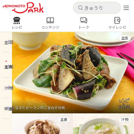
キャンセル
キャンセル
レシピ
コンテンツ
トーク
マイレシピ
レシピ
コンテンツ
ログインするとレシピを保存できます
主菜
ログイン
新規登録
主菜
人気の食材・レシピ
主食
ホーム
きゅうり
なす
トマト
とうもろこし
ピーマン
みょうが
ゴーヤ
コンテンツ
汁物
レシピ
なすとピーマンのごまみそ炒め
栄養
トーク
主食
汁物