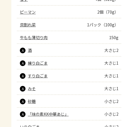
ピーマン
2個（70g）
貝割れ菜
1パック（100g）
牛もも薄切り肉
150g
酒
大さじ2
A
練り白ごま
大さじ1
A
すり白ごま
大さじ1
A
みそ
大さじ1
A
砂糖
小さじ2
A
「味の素KK中華あじ」
小さじ2
A
いり白ごま
小さじ2