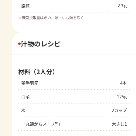
脂質
2.3 g
※
野菜摂取量はきのこ類・いも類を除く
汁物のレシピ
材料（2人分）
鶏手羽元
4本
白菜
125g
水
2カップ
「丸鶏がらスープ™」
大さじ1