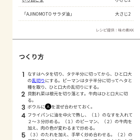
「AJINOMOTO サラダ油」
大さじ2
レシピ提供：味の素KK
つくり方
1
なすはヘタを切り、タテ半分に切ってから、ひと口大
の
乱切り
にする。ピーマンはタテ半分に切ってヘタと
種を取り、ひと口大の乱切りにする。
2
貝割れ菜は根元を切り落とす。牛肉はひと口大に切
る。
3
ボウルに
を混ぜ合わせておく。
Ａ
4
フライパンに油を中火で熱し、（１）のなすを入れて
２～３分炒める。（１）のピーマン、（２）の牛肉を
加え、肉の色が変わるまで炒める。
5
（３）のたれを加え、手早く炒め合わせる。（２）の