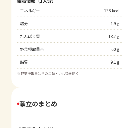
栄養情報（1人分）
エネルギー
138 kcal
塩分
1.9 g
たんぱく質
13.7 g
野菜摂取量※
60 g
脂質
9.1 g
※
野菜摂取量はきのこ類・いも類を除く
献立のまとめ