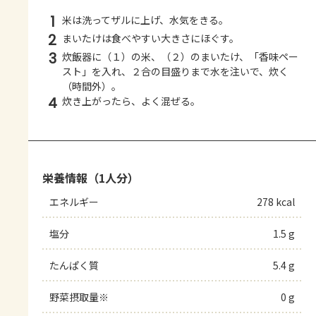
1
米は洗ってザルに上げ、水気をきる。
2
まいたけは食べやすい大きさにほぐす。
3
炊飯器に（１）の米、（２）のまいたけ、「香味ペー
スト」を入れ、２合の目盛りまで水を注いで、炊く
（時間外）。
4
炊き上がったら、よく混ぜる。
栄養情報（1人分）
エネルギー
278 kcal
塩分
1.5 g
たんぱく質
5.4 g
野菜摂取量※
0 g