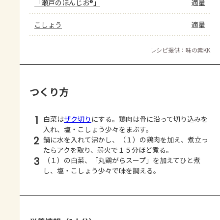
「瀬戸のほんじお®」
適量
こしょう
適量
レシピ提供：味の素KK
つくり方
1
白菜は
ザク切り
にする。鶏肉は骨に沿って切り込みを
入れ、塩・こしょう少々をまぶす。
2
鍋に水を入れて沸かし、（１）の鶏肉を加え、煮立っ
たらアクを取り、弱火で１５分ほど煮る。
3
（１）の白菜、「丸鶏がらスープ」を加えてひと煮
し、塩・こしょう少々で味を調える。