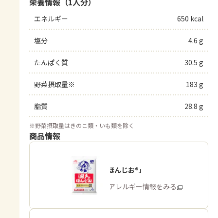
栄養情報（1人分）
エネルギー
650 kcal
塩分
4.6 g
たんぱく質
30.5 g
野菜摂取量※
183 g
脂質
28.8 g
※
野菜摂取量はきのこ類・いも類を除く
商品情報
「瀬戸のほんじお®」
商品・アレルギー情報をみる