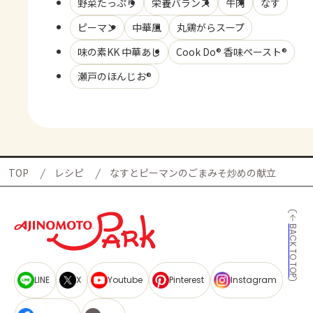
野菜たっぷり
栄養バランス
牛肉
なす
ピーマン
中華風
丸鶏がらスープ
味の素KK 中華あじ
Cook Do® 香味ペースト®
瀬戸のほんじお®
TOP
レシピ
なすとピーマンのごまみそ炒めの献立
BACK TO TOP
LINE
X
Youtube
Pinterest
Instagram