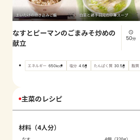
よくあるお問い合わせ
まいたけの炊き込みご飯
白菜と鶏手羽元の中華スープ
お買い物
なすとピーマンのごまみそ炒めの
AJINOMOTO PARK とは
50
分
献立
エネルギー
塩分
たんぱく質
脂質
650
4.6
30.5
kcal
g
g
主菜のレシピ
材料（4人分）
なす
4個（320g）