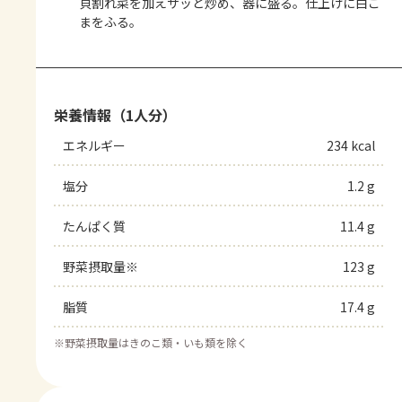
貝割れ菜を加えサッと炒め、器に盛る。仕上げに白ご
まをふる。
栄養情報（1人分）
エネルギー
234 kcal
塩分
1.2 g
たんぱく質
11.4 g
野菜摂取量※
123 g
脂質
17.4 g
※
野菜摂取量はきのこ類・いも類を除く