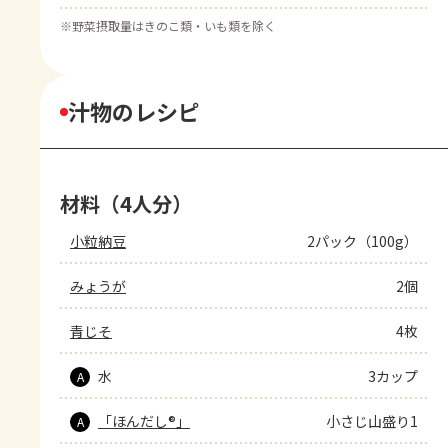
※
野菜摂取量はきのこ類・いも類を除く
汁物のレシピ
材料（4人分）
小粒納豆
2パック（100g）
みょうが
2個
青じそ
4枚
水
3カップ
A
「ほんだし®」
小さじ山盛り1
A