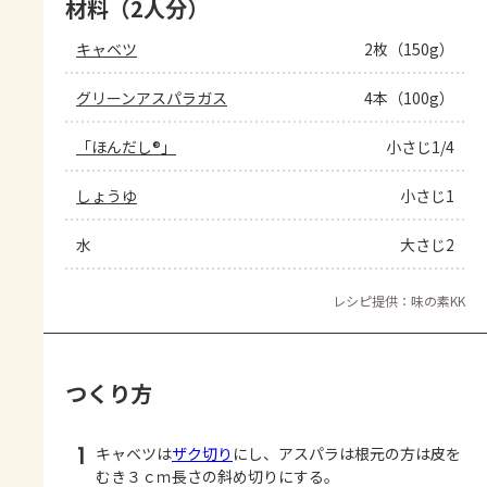
材料（2人分）
キャベツ
2枚（150g）
グリーンアスパラガス
4本（100g）
「ほんだし®」
小さじ1/4
しょうゆ
小さじ1
水
大さじ2
レシピ提供：味の素KK
つくり方
1
キャベツは
ザク切り
にし、アスパラは根元の方は皮を
むき３ｃｍ長さの斜め切りにする。