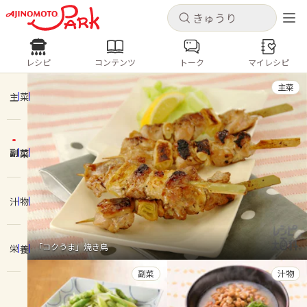
キャンセル
キャンセル
レシピ
コンテンツ
トーク
マイレシピ
レシピ
コンテンツ
ログインするとレシピを保存できます
主菜
ログイン
新規登録
主菜
人気の食材・レシピ
副菜
ホーム
きゅうり
なす
トマト
とうもろこし
ピーマン
みょうが
ゴーヤ
コンテンツ
汁物
レシピ
「コクうま」焼き鳥
栄養
トーク
副菜
汁物