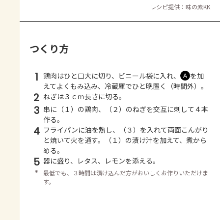
レシピ提供：味の素KK
つくり方
1
鶏肉はひと口大に切り、ビニール袋に入れ、
を加
Ａ
えてよくもみ込み、冷蔵庫でひと晩置く（時間外）。
2
ねぎは３ｃｍ長さに切る。
3
串に（１）の鶏肉、（２）のねぎを交互に刺して４本
作る。
4
フライパンに油を熱し、（３）を入れて両面こんがり
と焼いて火を通す。（１）の漬け汁を加えて、煮から
める。
5
器に盛り、レタス、レモンを添える。
＊
最低でも、３時間は漬け込んだ方がおいしくお作りいただけま
す。