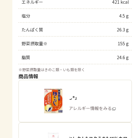
エネルギー
421 kcal
塩分
4.5 g
たんぱく質
26.3 g
野菜摂取量※
155 g
脂質
24.6 g
※
野菜摂取量はきのこ類・いも類を除く
商品情報
「ほんだし®」
商品・アレルギー情報をみる