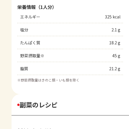
栄養情報（1人分）
エネルギー
325 kcal
塩分
2.1 g
たんぱく質
18.2 g
野菜摂取量※
45 g
脂質
21.2 g
※
野菜摂取量はきのこ類・いも類を除く
副菜のレシピ