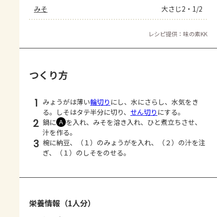
みそ
大さじ2・1/2
レシピ提供：味の素KK
つくり方
1
みょうがは薄い
輪切り
にし、水にさらし、水気をき
る。しそはタテ半分に切り、
せん切り
にする。
2
鍋に
を入れ、みそを溶き入れ、ひと煮立ちさせ、
Ａ
汁を作る。
3
椀に納豆、（１）のみょうがを入れ、（２）の汁を注
ぎ、（１）のしそをのせる。
栄養情報（1人分）