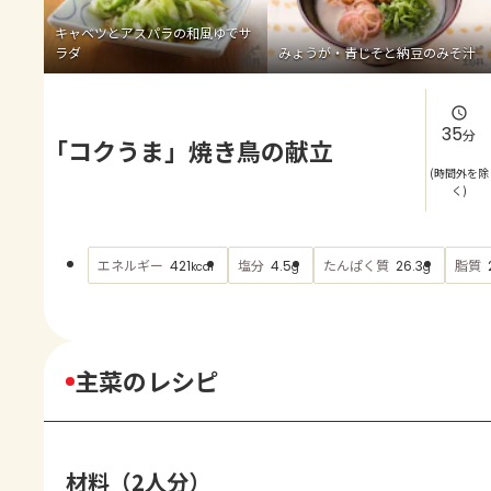
よくあるお問い合わせ
キャベツとアスパラの和風ゆでサ
ラダ
みょうが・青じそと納豆のみそ汁
お買い物
AJINOMOTO PARK とは
35
分
「コクうま」焼き鳥の献立
(時間外を除
く)
エネルギー
塩分
たんぱく質
脂質
421
4.5
26.3
kcal
g
g
主菜のレシピ
材料（2人分）