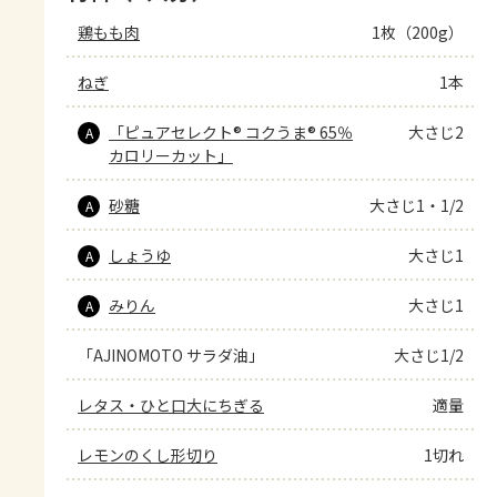
鶏もも肉
1枚（200g）
ねぎ
1本
「ピュアセレクト® コクうま® 65％
大さじ2
A
カロリーカット」
砂糖
大さじ1・1/2
A
しょうゆ
大さじ1
A
みりん
大さじ1
A
「AJINOMOTO サラダ油」
大さじ1/2
レタス・ひと口大にちぎる
適量
レモンのくし形切り
1切れ