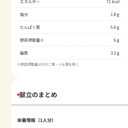
エネルギー
71 kcal
塩分
1.8 g
たんぱく質
5.9 g
野菜摂取量※
6 g
脂質
3.2 g
※
野菜摂取量はきのこ類・いも類を除く
献立のまとめ
栄養情報（1人分）