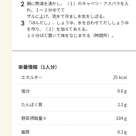
2
鍋に熱湯を沸かし、（１）のキャベツ・アスパラを入
れ、１～２分ゆでて
ザルに上げ、流水で冷まし水気をしぼる。
3
「ほんだし」、しょうゆ、水を合わせてだししょうゆ
を作り、（２）を加えてあえる。
１０分ほど置いて味をなじませる（時間外）。
栄養情報（1人分）
エネルギー
25 kcal
塩分
0.6 g
たんぱく質
2.2 g
野菜摂取量※
104 g
脂質
0.2 g