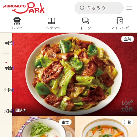
キャンセル
キャンセル
レシピ
コンテンツ
トーク
マイレシピ
レシピ
コンテンツ
ログインするとレシピを保存できます
主菜
ログイン
新規登録
主菜
人気の食材・レシピ
主食
ホーム
きゅうり
なす
トマト
とうもろこし
ピーマン
みょうが
ゴーヤ
コンテンツ
汁物
レシピ
回鍋肉
栄養
トーク
主食
汁物