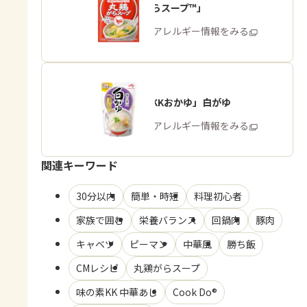
「丸鶏がらスープ™」
商品・アレルギー情報をみる
「味の素KKおかゆ」白がゆ
商品・アレルギー情報をみる
関連キーワード
30分以内
簡単・時短
料理初心者
家族で囲む
栄養バランス
回鍋肉
豚肉
キャベツ
ピーマン
中華風
勝ち飯
CMレシピ
丸鶏がらスープ
味の素KK 中華あじ
Cook Do®