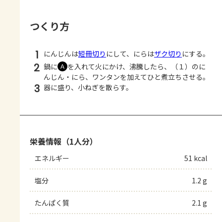
つくり方
1
にんじんは
短冊切り
にして、にらは
ザク切り
にする。
2
鍋に
を入れて火にかけ、沸騰したら、（１）のに
Ａ
んじん・にら、ワンタンを加えてひと煮立ちさせる。
3
器に盛り、小ねぎを散らす。
栄養情報（1人分）
エネルギー
51 kcal
塩分
1.2 g
たんぱく質
2.1 g