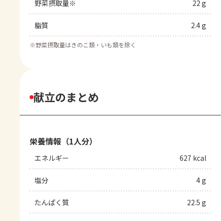
野菜摂取量※
22 g
脂質
2.4 g
※
野菜摂取量はきのこ類・いも類を除く
献立のまとめ
栄養情報（1人分）
エネルギー
627 kcal
塩分
4 g
たんぱく質
22.5 g