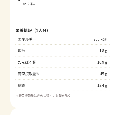
かける。
栄養情報（1人分）
エネルギー
250 kcal
塩分
1.8 g
たんぱく質
10.9 g
野菜摂取量※
45 g
脂質
13.4 g
※
野菜摂取量はきのこ類・いも類を除く