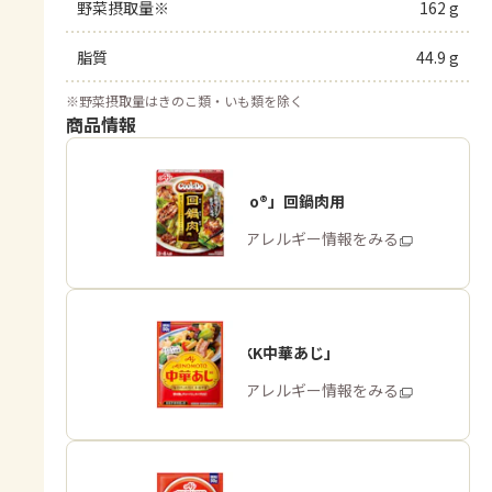
野菜摂取量※
162 g
脂質
44.9 g
※
野菜摂取量はきのこ類・いも類を除く
商品情報
「Cook Do®」回鍋肉用
商品・アレルギー情報をみる
「味の素KK中華あじ」
商品・アレルギー情報をみる