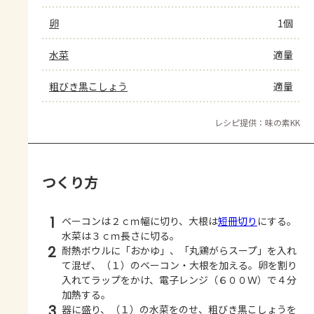
卵
1個
水菜
適量
粗びき黒こしょう
適量
レシピ提供：味の素KK
つくり方
1
ベーコンは２ｃｍ幅に切り、大根は
短冊切り
にする。
水菜は３ｃｍ長さに切る。
2
耐熱ボウルに「おかゆ」、「丸鶏がらスープ」を入れ
て混ぜ、（１）のベーコン・大根を加える。卵を割り
入れてラップをかけ、電子レンジ（６００Ｗ）で４分
加熱する。
3
器に盛り、（１）の水菜をのせ、粗びき黒こしょうを