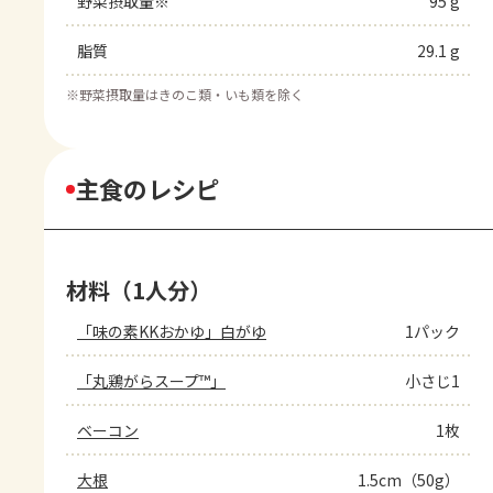
野菜摂取量※
95 g
脂質
29.1 g
※
野菜摂取量はきのこ類・いも類を除く
主食のレシピ
材料（1人分）
「味の素KKおかゆ」白がゆ
1パック
「丸鶏がらスープ™」
小さじ1
ベーコン
1枚
大根
1.5cm（50g）