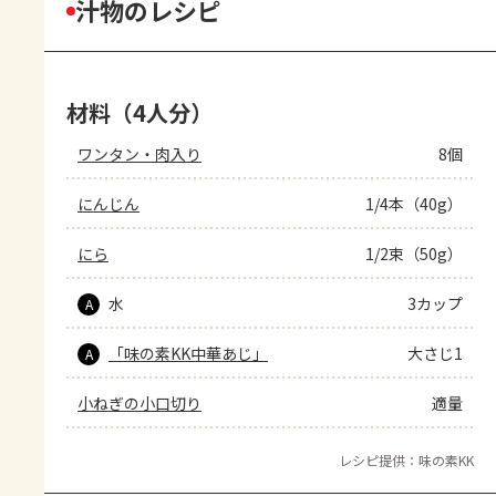
汁物のレシピ
材料（4人分）
ワンタン・肉入り
8個
にんじん
1/4本（40g）
にら
1/2束（50g）
水
3カップ
A
「味の素KK中華あじ」
大さじ1
A
小ねぎの小口切り
適量
レシピ提供：味の素KK