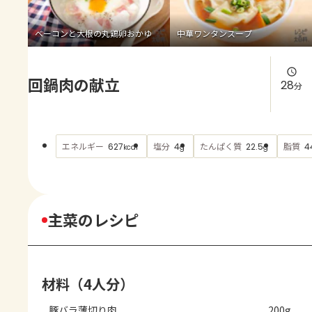
よくあるお問い合わせ
ベーコンと大根の丸鶏卵おかゆ
中華ワンタンスープ
お買い物
回鍋肉の献立
AJINOMOTO PARK とは
28
分
エネルギー
塩分
たんぱく質
脂質
627
4
22.5
4
kcal
g
g
主菜のレシピ
材料（4人分）
豚バラ薄切り肉
200g