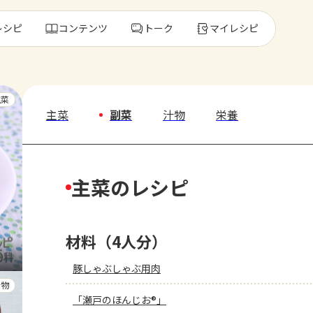
レシピ
コンテンツ
トーク
マイレシピ
レ
主菜
主菜
副菜
汁物
栄養
人気の食材・
主菜のレシピ
きゅうり
ゴーヤ
材料（4人分）
豚しゃぶしゃぶ用肉
汁物
「瀬戸のほんじお®」