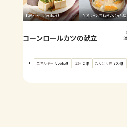
ねぎやっこごま油かけ
かぼちゃと玉ねぎのごま味噌
コーンロールカツの献立
3
エネルギー
塩分
たんぱく質
555
2.1
30.4
kcal
g
g