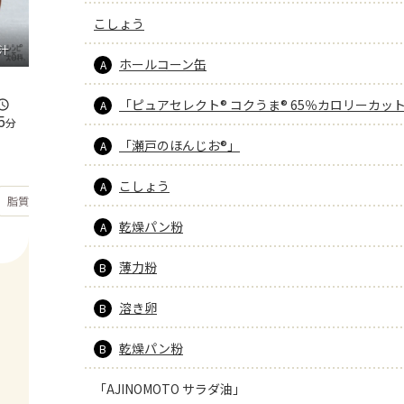
こしょう
汁
ホールコーン缶
A
「ピュアセレクト® コクうま® 65％カロリーカッ
A
5
分
「瀬戸のほんじお®」
A
こしょう
A
もっと見る
脂質
32.1
g
乾燥パン粉
A
薄力粉
B
溶き卵
B
乾燥パン粉
B
「AJINOMOTO サラダ油」