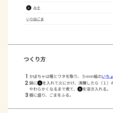
みそ
B
いり白ごま
つくり方
1
かぼちゃは種とワタを取り、５ｍｍ幅の
いち
2
鍋に
を入れて火にかけ、沸騰したら（１）
Ａ
やわらかくなるまで煮て、
を溶き入れる。
Ｂ
3
器に盛り、ごまをふる。