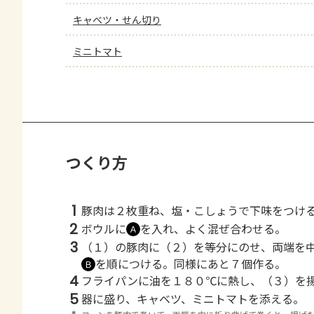
キャベツ・せん切り
ミニトマト
つくり方
1
豚肉は２枚重ね、塩・こしょうで下味をつけ
2
ボウルに
を入れ、よく混ぜ合わせる。
Ａ
3
（１）の豚肉に（２）を等分にのせ、両端を
を順につける。同様にあと７個作る。
Ｂ
4
フライパンに油を１８０℃に熱し、（３）を
5
器に盛り、キャベツ、ミニトマトを添える。
＊