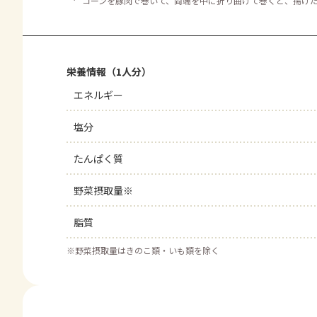
コーンを豚肉で巻いて、両端を中に折り曲げて巻くと、揚げ
栄養情報（1人分）
エネルギー
塩分
たんぱく質
野菜摂取量※
脂質
※
野菜摂取量はきのこ類・いも類を除く