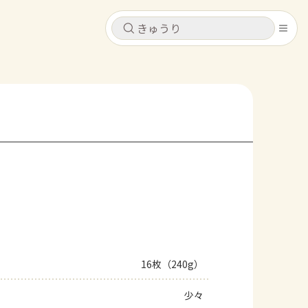
キャンセル
キャンセル
シピ
コンテンツ
ログインするとレシピを保存できます
ログイン
新規登録
レシピ
ホーム
なす
トマト
とうもろこし
ピーマン
みょうが
コンテンツ
レシピ
16枚（240g）
トーク
少々