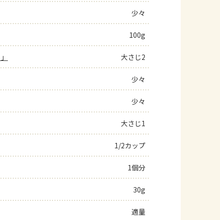
少々
よくあるお問い合わせ
100g
お買い物
ト」
大さじ2
AJINOMOTO PARK とは
少々
少々
大さじ1
1/2カップ
1個分
30g
適量