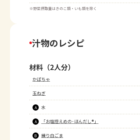
※
野菜摂取量はきのこ類・いも類を除く
汁物のレシピ
材料（2人分）
かぼちゃ
玉ねぎ
水
A
「お塩控えめの･ほんだし®」
A
練り白ごま
B