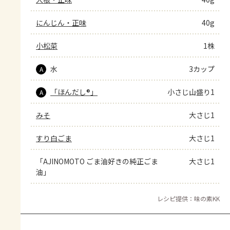
にんじん・正味
40g
小松菜
1株
水
3カップ
A
「ほんだし®」
小さじ山盛り1
A
みそ
大さじ1
すり白ごま
大さじ1
「AJINOMOTO ごま油好きの純正ごま
大さじ1
油」
レシピ提供：味の素KK