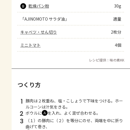
乾燥パン粉
30g
B
「AJINOMOTO サラダ油」
適量
キャベツ・せん切り
2枚分
ミニトマト
4個
レシピ提供：味の素KK
つくり方
1
豚肉は２枚重ね、塩・こしょうで下味をつける。ホー
ルコーンは汁気をきる。
2
ボウルに
を入れ、よく混ぜ合わせる。
Ａ
3
（１）の豚肉に（２）を等分にのせ、両端を中に折り
曲げて巻き、