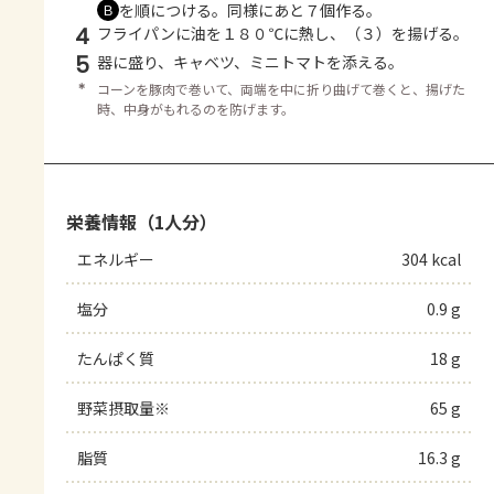
を順につける。同様にあと７個作る。
Ｂ
4
フライパンに油を１８０℃に熱し、（３）を揚げる。
5
器に盛り、キャベツ、ミニトマトを添える。
＊
コーンを豚肉で巻いて、両端を中に折り曲げて巻くと、揚げた
時、中身がもれるのを防げます。
栄養情報（1人分）
エネルギー
304 kcal
塩分
0.9 g
たんぱく質
18 g
野菜摂取量※
65 g
脂質
16.3 g