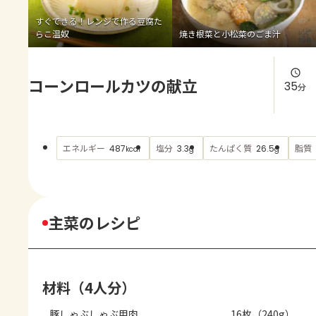
よくあるお問い合わせ
すぐできる！レンジで作る豆腐た
らこ温奴
焼き根菜と小松菜のごま汁
お買い物
コーンロールカツの献立
AJINOMOTO PARK とは
35
分
エネルギー
塩分
たんぱく質
脂質
487
3.3
26.5
kcal
g
g
主菜のレシピ
材料（4人分）
豚しゃぶしゃぶ用肉
16枚（240g）