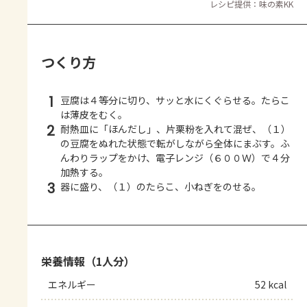
レシピ提供：味の素KK
つくり方
1
豆腐は４等分に切り、サッと水にくぐらせる。たらこ
は薄皮をむく。
2
耐熱皿に「ほんだし」、片栗粉を入れて混ぜ、（１）
の豆腐をぬれた状態で転がしながら全体にまぶす。ふ
んわりラップをかけ、電子レンジ（６００Ｗ）で４分
加熱する。
3
器に盛り、（１）のたらこ、小ねぎをのせる。
栄養情報（1人分）
エネルギー
52 kcal