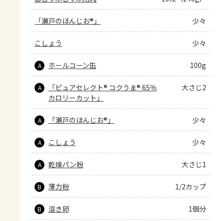
「瀬戸のほんじお®」
少々
こしょう
少々
ホールコーン缶
100g
A
「ピュアセレクト® コクうま® 65％
大さじ2
A
カロリーカット」
「瀬戸のほんじお®」
少々
A
こしょう
少々
A
乾燥パン粉
大さじ1
A
薄力粉
1/2カップ
B
溶き卵
1個分
B