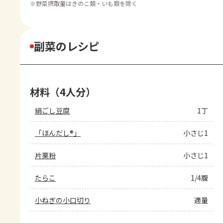
※
野菜摂取量はきのこ類・いも類を除く
副菜のレシピ
材料（4人分）
絹ごし豆腐
1丁
「ほんだし®」
小さじ1
片栗粉
小さじ1
たらこ
1/4腹
小ねぎの小口切り
適量