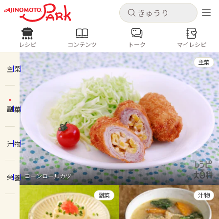
キャンセル
キャンセル
レシピ
コンテンツ
トーク
マイレシピ
レシピ
コンテンツ
ログインするとレシピを保存できます
主菜
ログイン
新規登録
主菜
人気の食材・レシピ
副菜
ホーム
きゅうり
なす
トマト
とうもろこし
ピーマン
みょうが
ゴーヤ
コンテンツ
汁物
レシピ
コーンロールカツ
栄養
トーク
副菜
汁物