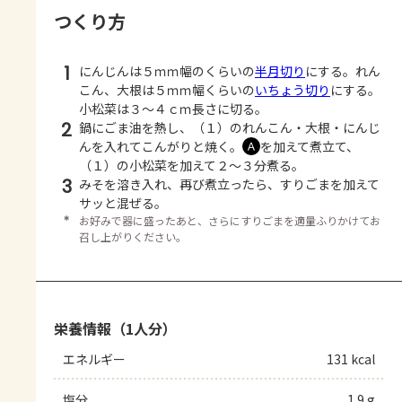
つくり方
1
にんじんは５ｍｍ幅のくらいの
半月切り
にする。れん
こん、大根は５ｍｍ幅くらいの
いちょう切り
にする。
小松菜は３～４ｃｍ長さに切る。
2
鍋にごま油を熱し、（１）のれんこん・大根・にんじ
んを入れてこんがりと焼く。
を加えて煮立て、
Ａ
（１）の小松菜を加えて２～３分煮る。
3
みそを溶き入れ、再び煮立ったら、すりごまを加えて
サッと混ぜる。
＊
お好みで器に盛ったあと、さらにすりごまを適量ふりかけてお
召し上がりください。
栄養情報（1人分）
エネルギー
131 kcal
塩分
1.9 g