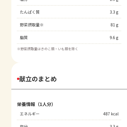
たんぱく質
3.3 g
野菜摂取量※
81 g
脂質
9.6 g
※
野菜摂取量はきのこ類・いも類を除く
献立のまとめ
栄養情報（1人分）
エネルギー
487 kcal
塩分
3.3 g