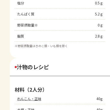
塩分
0.5 g
たんぱく質
5.2 g
野菜摂取量※
0 g
脂質
2.8 g
※
野菜摂取量はきのこ類・いも類を除く
汁物のレシピ
材料（2人分）
れんこん・正味
40g
大根・正味
40g