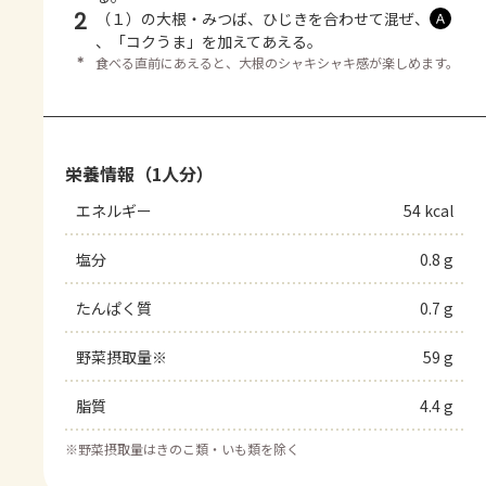
2
（１）の大根・みつば、ひじきを合わせて混ぜ、
Ａ
、「コクうま」を加えてあえる。
＊
食べる直前にあえると、大根のシャキシャキ感が楽しめます。
栄養情報（1人分）
エネルギー
54 kcal
塩分
0.8 g
たんぱく質
0.7 g
野菜摂取量※
59 g
脂質
4.4 g
※
野菜摂取量はきのこ類・いも類を除く