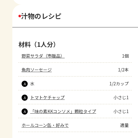
汁物のレシピ
材料（1人分）
野菜サラダ（市販品）
1個
魚肉ソーセージ
1/2本
水
1/2カップ
A
トマトケチャップ
小さじ1
A
「味の素KKコンソメ」顆粒タイプ
小さじ1
A
ホールコーン缶・好みで
適量