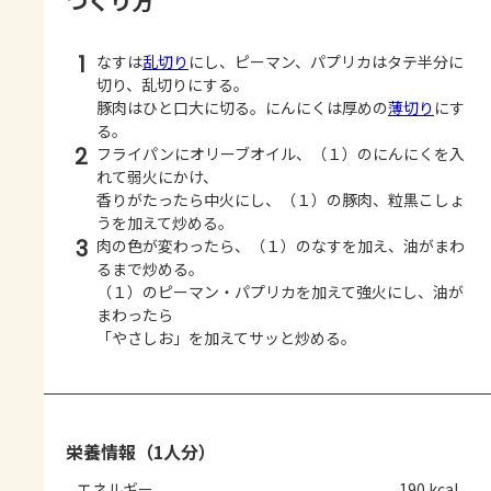
つくり方
1
なすは
乱切り
にし、ピーマン、パプリカはタテ半分に
切り、乱切りにする。
豚肉はひと口大に切る。にんにくは厚めの
薄切り
にす
る。
2
フライパンにオリーブオイル、（１）のにんにくを入
れて弱火にかけ、
香りがたったら中火にし、（１）の豚肉、粒黒こしょ
うを加えて炒める。
3
肉の色が変わったら、（１）のなすを加え、油がまわ
るまで炒める。
（１）のピーマン・パプリカを加えて強火にし、油が
まわったら
「やさしお」を加えてサッと炒める。
栄養情報（1人分）
エネルギー
190 kcal