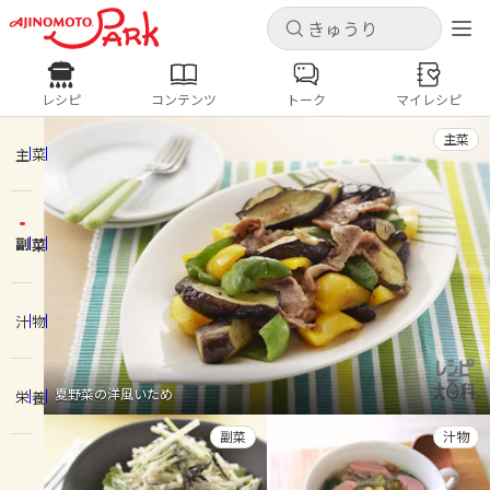
キャンセル
キャンセル
レシピ
コンテンツ
トーク
マイレシピ
レシピ
コンテンツ
ログインするとレシピを保存できます
主菜
ログイン
新規登録
主菜
人気の食材・レシピ
副菜
ホーム
きゅうり
なす
トマト
とうもろこし
ピーマン
みょうが
ゴーヤ
コンテンツ
汁物
レシピ
夏野菜の洋風いため
栄養
トーク
副菜
汁物