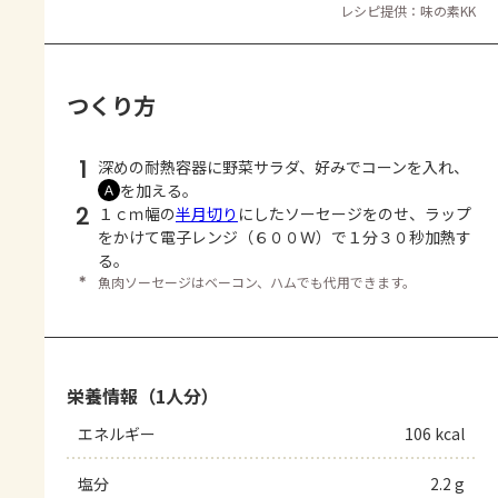
レシピ提供：味の素KK
つくり方
1
深めの耐熱容器に野菜サラダ、好みでコーンを入れ、
を加える。
Ａ
2
１ｃｍ幅の
半月切り
にしたソーセージをのせ、ラップ
をかけて電子レンジ（６００Ｗ）で１分３０秒加熱す
る。
＊
魚肉ソーセージはベーコン、ハムでも代用できます。
栄養情報（1人分）
エネルギー
106 kcal
塩分
2.2 g