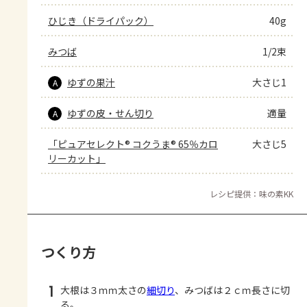
ひじき（ドライパック）
40g
みつば
1/2束
ゆずの果汁
大さじ1
A
ゆずの皮・せん切り
適量
A
「ピュアセレクト® コクうま® 65％カロ
大さじ5
リーカット」
レシピ提供：味の素KK
つくり方
1
大根は３ｍｍ太さの
細切り
、みつばは２ｃｍ長さに切
る。