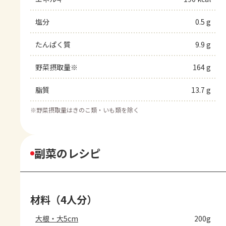
塩分
0.5 g
たんぱく質
9.9 g
野菜摂取量※
164 g
脂質
13.7 g
※
野菜摂取量はきのこ類・いも類を除く
副菜のレシピ
材料（4人分）
大根・大5cm
200g