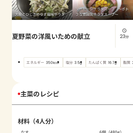
よくあるお問い合わせ
ソーセージサラダスープ ～ポト
大根とひじきのゆず風味サラダ
フな雰囲気サラダスープ～
お買い物
夏野菜の洋風いための献立
AJINOMOTO PARK とは
23
分
エネルギー
塩分
たんぱく質
脂質
350
3.5
16.7
kcal
g
g
主菜のレシピ
材料（4人分）
なす
6個（480g）