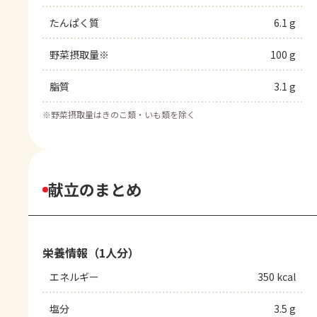
たんぱく質
6.1 g
野菜摂取量※
100 g
脂質
3.1 g
※
野菜摂取量はきのこ類・いも類を除く
献立のまとめ
栄養情報（1人分）
エネルギー
350 kcal
塩分
3.5 g