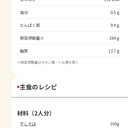
塩分
0.5 g
たんぱく質
9.9 g
野菜摂取量※
164 g
脂質
13.7 g
※
野菜摂取量はきのこ類・いも類を除く
主食のレシピ
材料（2人分）
干しそば
100g