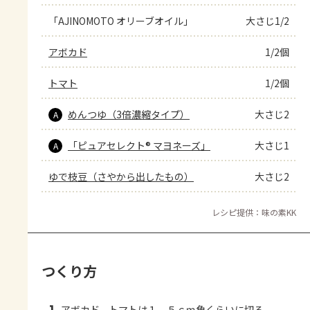
「AJINOMOTO オリーブオイル」
大さじ1/2
アボカド
1/2個
トマト
1/2個
めんつゆ（3倍濃縮タイプ）
大さじ2
A
「ピュアセレクト® マヨネーズ」
大さじ1
A
ゆで枝豆（さやから出したもの）
大さじ2
レシピ提供：味の素KK
つくり方
アボカド、トマトは１．５ｃｍ角くらいに切る。