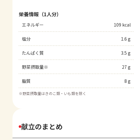
栄養情報（1人分）
エネルギー
109 kcal
塩分
1.6 g
たんぱく質
3.5 g
野菜摂取量※
27 g
脂質
8 g
※
野菜摂取量はきのこ類・いも類を除く
献立のまとめ