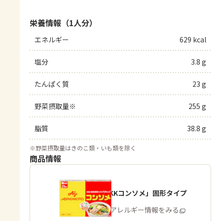
栄養情報（1人分）
エネルギー
629 kcal
塩分
3.8 g
たんぱく質
23 g
野菜摂取量※
255 g
脂質
38.8 g
※
野菜摂取量はきのこ類・いも類を除く
商品情報
「味の素KKコンソメ」固形タイプ
商品・アレルギー情報をみる