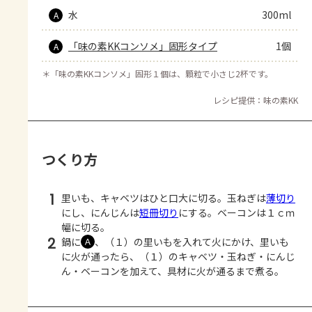
水
300ml
A
「味の素KKコンソメ」固形タイプ
1個
A
＊
「味の素KKコンソメ」固形１個は、顆粒で小さじ2杯です。
レシピ提供：味の素KK
つくり方
1
里いも、キャベツはひと口大に切る。玉ねぎは
薄切り
にし、にんじんは
短冊切り
にする。ベーコンは１ｃｍ
幅に切る。
2
鍋に
、（１）の里いもを入れて火にかけ、里いも
Ａ
に火が通ったら、（１）のキャベツ・玉ねぎ・にんじ
ん・ベーコンを加えて、具材に火が通るまで煮る。