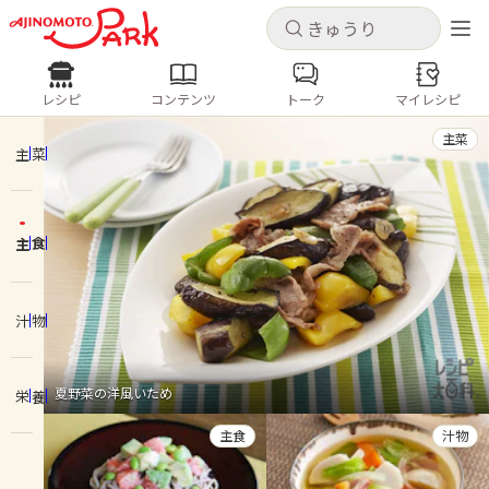
キャンセル
キャンセル
レシピ
コンテンツ
トーク
マイレシピ
レシピ
コンテンツ
ログインするとレシピを保存できます
主菜
ログイン
新規登録
主菜
人気の食材・レシピ
主食
ホーム
きゅうり
なす
トマト
とうもろこし
ピーマン
みょうが
ゴーヤ
コンテンツ
汁物
レシピ
夏野菜の洋風いため
栄養
トーク
主食
汁物