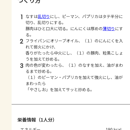
つくり方
1
なすは
乱切り
にし、ピーマン、パプリカはタテ半分に
切り、乱切りにする。
豚肉はひと口大に切る。にんにくは厚めの
薄切り
にす
る。
2
フライパンにオリーブオイル、（１）のにんにくを入
れて弱火にかけ、
香りがたったら中火にし、（１）の豚肉、粒黒こしょ
うを加えて炒める。
3
肉の色が変わったら、（１）のなすを加え、油がまわ
るまで炒める。
（１）のピーマン・パプリカを加えて強火にし、油が
まわったら
「やさしお」を加えてサッと炒める。
栄養情報（1人分）
エネルギー
190 kcal