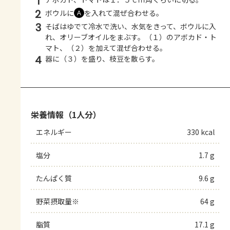
1
2
ボウルに
を入れて混ぜ合わせる。
Ａ
3
そばはゆでて冷水で洗い、水気をきって、ボウルに入
れ、オリーブオイルをまぶす。（１）のアボカド・ト
マト、（２）を加えて混ぜ合わせる。
4
器に（３）を盛り、枝豆を散らす。
栄養情報（1人分）
エネルギー
330 kcal
塩分
1.7 g
たんぱく質
9.6 g
野菜摂取量※
64 g
脂質
17.1 g