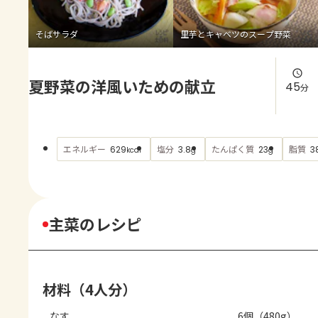
よくあるお問い合わせ
そばサラダ
里芋とキャベツのスープ野菜
お買い物
夏野菜の洋風いための献立
AJINOMOTO PARK とは
45
分
エネルギー
塩分
たんぱく質
脂質
629
3.8
23
3
kcal
g
g
主菜のレシピ
材料（4人分）
なす
6個（480g）