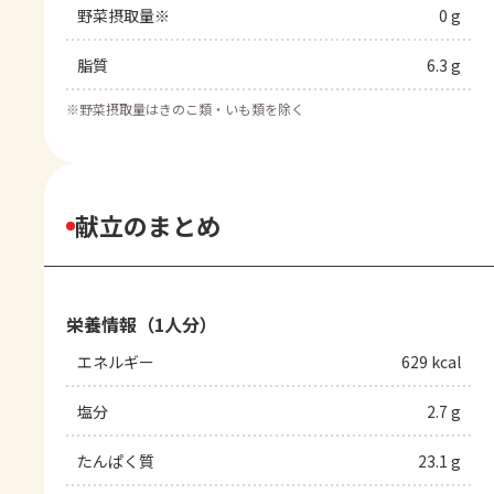
野菜摂取量※
0 g
脂質
6.3 g
※
野菜摂取量はきのこ類・いも類を除く
献立のまとめ
栄養情報（1人分）
エネルギー
629 kcal
塩分
2.7 g
たんぱく質
23.1 g