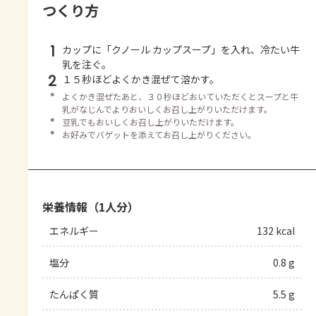
つくり方
1
カップに「クノール カップスープ」を入れ、冷たい牛
乳を注ぐ。
2
１５秒ほどよくかき混ぜて溶かす。
＊
よくかき混ぜたあと、３０秒ほどおいていただくとスープと牛
乳がなじんでよりおいしくお召し上がりいただけます。
＊
豆乳でもおいしくお召し上がりいただけます。
＊
お好みでバゲットを添えてお召し上がりください。
栄養情報（1人分）
エネルギー
132 kcal
塩分
0.8 g
たんぱく質
5.5 g