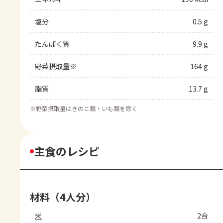
塩分
0.5 g
たんぱく質
9.9 g
野菜摂取量※
164 g
脂質
13.7 g
※
野菜摂取量はきのこ類・いも類を除く
主食のレシピ
材料（4人分）
米
2合