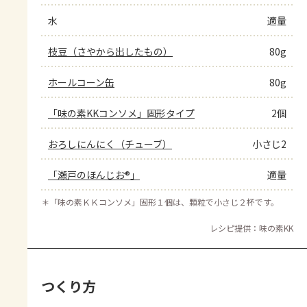
水
適量
枝豆（さやから出したもの）
80g
ホールコーン缶
80g
「味の素KKコンソメ」固形タイプ
2個
おろしにんにく（チューブ）
小さじ2
「瀬戸のほんじお®」
適量
＊
「味の素ＫＫコンソメ」固形１個は、顆粒で小さじ２杯です。
レシピ提供：味の素KK
つくり方