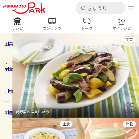
キャンセル
キャンセル
レシピ
コンテンツ
トーク
マイレシピ
レシピ
コンテンツ
ログインするとレシピを保存できます
主菜
ログイン
新規登録
主菜
人気の食材・レシピ
主食
ホーム
きゅうり
なす
トマト
とうもろこし
ピーマン
みょうが
ゴーヤ
コンテンツ
汁物
レシピ
夏野菜の洋風いため
栄養
トーク
主食
汁物