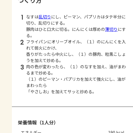
つくり方
1
なすは
乱切り
にし、ピーマン、パプリカはタテ半分に
切り、乱切りにする。
豚肉はひと口大に切る。にんにくは厚めの
薄切り
にす
る。
2
フライパンにオリーブオイル、（１）のにんにくを入
れて弱火にかけ、
香りがたったら中火にし、（１）の豚肉、粒黒こしょ
うを加えて炒める。
3
肉の色が変わったら、（１）のなすを加え、油がまわ
るまで炒める。
（１）のピーマン・パプリカを加えて強火にし、油が
まわったら
「やさしお」を加えてサッと炒める。
栄養情報（1人分）
エネルギー
190 kcal