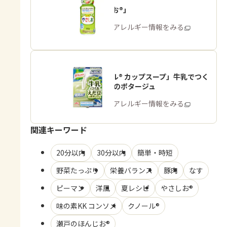
「やさしお®」
商品・アレルギー情報をみる
「クノール® カップスープ」牛乳でつく
る えだ豆のポタージュ
商品・アレルギー情報をみる
関連キーワード
20分以内
30分以内
簡単・時短
野菜たっぷり
栄養バランス
豚肉
なす
ピーマン
洋風
夏レシピ
やさしお®
味の素KK コンソメ
クノール®
瀬戸のほんじお®