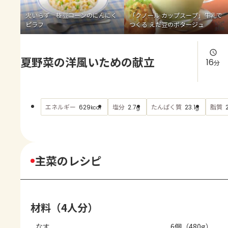
よくあるお問い合わせ
火いらず 枝豆コーンのにんにく
「クノール カップスープ」牛乳で
ピラフ
つくる えだ豆のポタージュ
お買い物
夏野菜の洋風いための献立
AJINOMOTO PARK とは
16
分
エネルギー
塩分
たんぱく質
脂質
629
2.7
23.1
kcal
g
g
主菜のレシピ
材料（4人分）
なす
6個（480g）