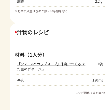
脂質
2.2 g
※
野菜摂取量はきのこ類・いも類を除く
汁物のレシピ
材料（1人分）
「クノール® カップスープ」牛乳でつくる え
1袋
だ豆のポタージュ
牛乳
130ml
レシピ提供：味の素KK