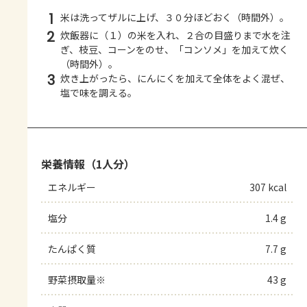
1
米は洗ってザルに上げ、３０分ほどおく（時間外）。
2
炊飯器に（１）の米を入れ、２合の目盛りまで水を注
ぎ、枝豆、コーンをのせ、「コンソメ」を加えて炊く
（時間外）。
3
炊き上がったら、にんにくを加えて全体をよく混ぜ、
塩で味を調える。
栄養情報（1人分）
エネルギー
307 kcal
塩分
1.4 g
たんぱく質
7.7 g
野菜摂取量※
43 g