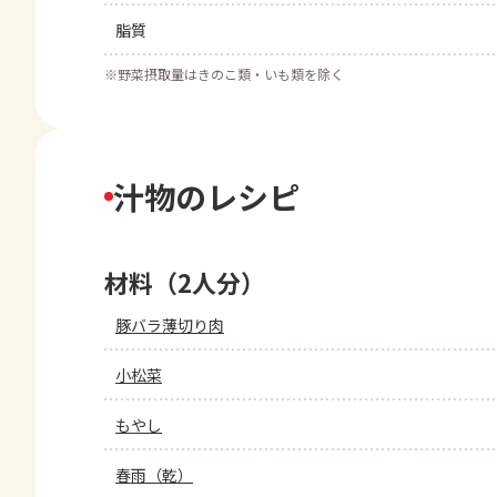
脂質
※
野菜摂取量はきのこ類・いも類を除く
汁物のレシピ
材料（2人分）
豚バラ薄切り肉
小松菜
もやし
春雨（乾）