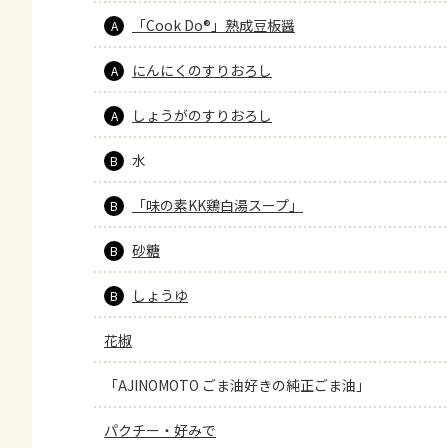
「Cook Do®」熟成豆板醤
A
にんにくのすりおろし
A
しょうがのすりおろし
A
水
B
「味の素KK鶏白湯スープ」
B
砂糖
B
しょうゆ
B
花椒
「AJINOMOTO ごま油好きの純正ごま油」
パクチー・好みで