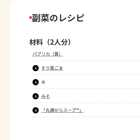
副菜のレシピ
材料（2人分）
パプリカ（黄）
すり黒ごま
A
水
A
みそ
A
「丸鶏がらスープ™」
A