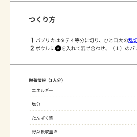
つくり方
1
パプリカはタテ４等分に切り、ひと口大の
乱
2
ボウルに
を入れて混ぜ合わせ、（１）のパ
Ａ
栄養情報（1人分）
エネルギー
塩分
たんぱく質
野菜摂取量※