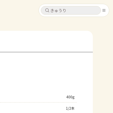
キャンセル
キャンセル
シピ
コンテンツ
ログインするとレシピを保存できます
ログイン
新規登録
レシピ
ホーム
なす
トマト
とうもろこし
ピーマン
みょうが
コンテンツ
レシピ
400g
トーク
1/2本