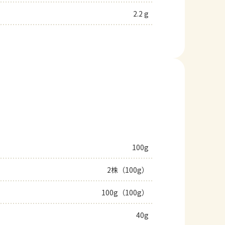
2.2 g
100g
2株（100g）
100g（100g）
40g