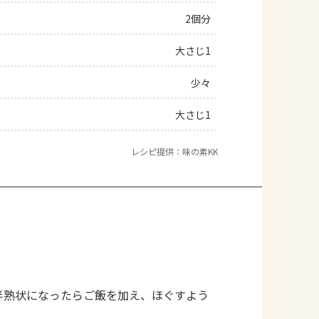
2個分
よくあるお問い合わせ
大さじ1
お買い物
少々
AJINOMOTO PARK とは
大さじ1
レシピ提供：味の素KK
半熟状になったらご飯を加え、ほぐすよう