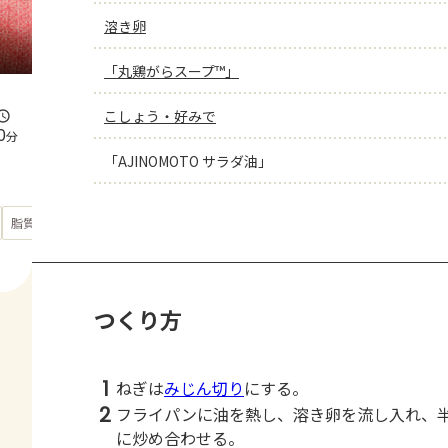
溶き卵
「丸鶏がらスープ™」
こしょう・好みで
0
分
「AJINOMOTO サラダ油」
もっと見る
脂質
36.8
g
つくり方
1
ねぎは
みじん切り
にする。
2
フライパンに油を熱し、溶き卵を流し入れ、
に炒め合わせる。