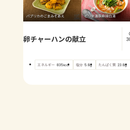
パプリカのごまみそあえ
ピリ辛濃厚麻辣白湯
卵チャーハンの献立
3
エネルギー
塩分
たんぱく質
835
5.8
23.8
kcal
g
g