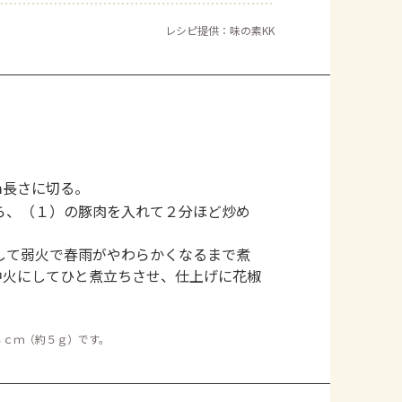
レシピ提供：味の素KK
ｍ長さに切る。
ら、（１）の豚肉を入れて２分ほど炒め
して弱火で春雨がやわらかくなるまで煮
中火にしてひと煮立ちさせ、仕上げに花椒
。
８ｃｍ（約５ｇ）です。