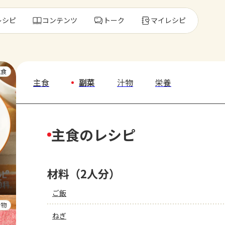
レシピ
コンテンツ
トーク
マイレシピ
レ
主食
主食
副菜
汁物
栄養
人気の食材・
主食のレシピ
きゅうり
ゴーヤ
材料（2人分）
ご飯
汁物
ねぎ