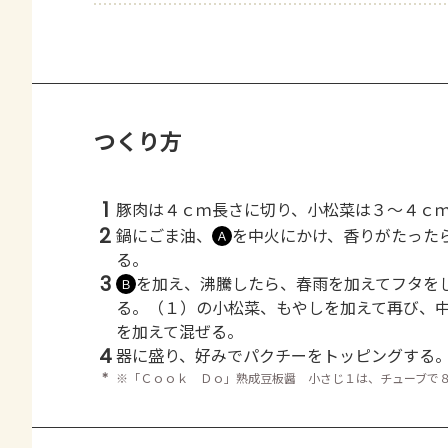
つくり方
1
豚肉は４ｃｍ長さに切り、小松菜は３～４ｃ
2
鍋にごま油、
を中火にかけ、香りがたった
Ａ
る。
3
を加え、沸騰したら、春雨を加えてフタを
Ｂ
る。（１）の小松菜、もやしを加えて再び、
を加えて混ぜる。
4
器に盛り、好みでパクチーをトッピングする
＊
※「Ｃｏｏｋ Ｄｏ」熟成豆板醤 小さじ１は、チューブで