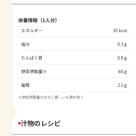
栄養情報（1人分）
エネルギー
35 kcal
塩分
0.3 g
たんぱく質
0.9 g
野菜摂取量※
60 g
脂質
2.2 g
※
野菜摂取量はきのこ類・いも類を除く
汁物のレシピ