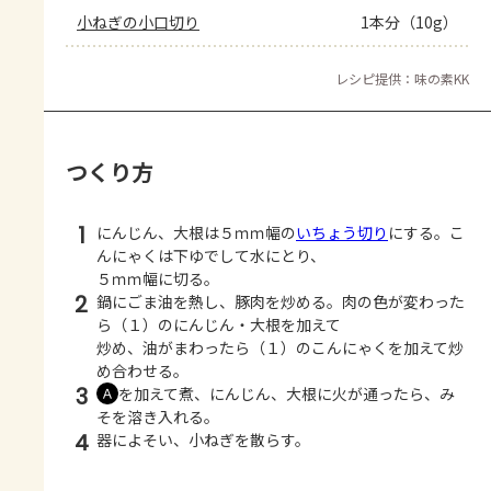
小ねぎの小口切り
1本分（10g）
レシピ提供：味の素KK
つくり方
1
にんじん、大根は５ｍｍ幅の
いちょう切り
にする。こ
んにゃくは下ゆでして水にとり、
５ｍｍ幅に切る。
2
鍋にごま油を熱し、豚肉を炒める。肉の色が変わった
ら（１）のにんじん・大根を加えて
炒め、油がまわったら（１）のこんにゃくを加えて炒
め合わせる。
3
を加えて煮、にんじん、大根に火が通ったら、み
Ａ
そを溶き入れる。
4
器によそい、小ねぎを散らす。