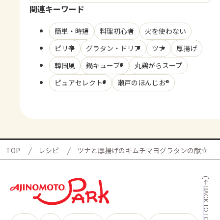
関連キーワード
簡単・時短
料理初心者
火を使わない
ピリ辛
グラタン・ドリア
ツナ
厚揚げ
韓国風
鍋キューブ®
丸鶏がらスープ
ピュアセレクト®
瀬戸のほんじお®
TOP
レシピ
ツナと厚揚げのキムチマヨグラタンの献立
BACK TO TOP