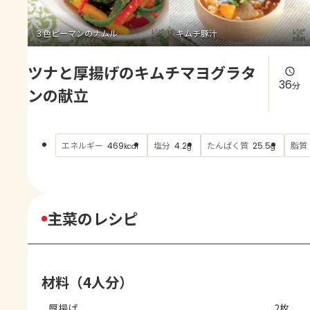
よくあるお問い合わせ
３色ピーマンのナムル
キムチ豚汁
お買い物
ツナと厚揚げのキムチマヨグラタ
AJINOMOTO PARK とは
36
分
ンの献立
エネルギー
塩分
たんぱく質
脂質
469
4.2
25.5
kcal
g
g
主菜のレシピ
材料（4人分）
厚揚げ
2枚