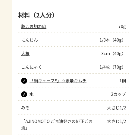
材料（2人分）
豚こま切れ肉
70g
にんじん
1/3本（40g）
大根
3cm（40g）
こんにゃく
1/4枚（70g）
「鍋キューブ®」うま辛キムチ
1個
A
水
2カップ
A
みそ
大さじ1/2
「AJINOMOTO ごま油好きの純正ごま
大さじ1/2
油」