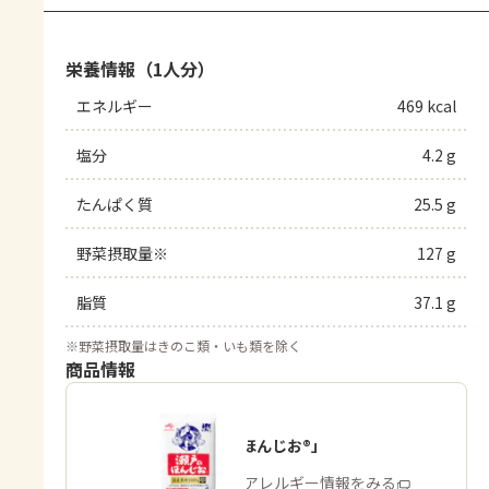
栄養情報（1人分）
エネルギー
469 kcal
塩分
4.2 g
たんぱく質
25.5 g
野菜摂取量※
127 g
脂質
37.1 g
※
野菜摂取量はきのこ類・いも類を除く
商品情報
「瀬戸のほんじお®」
商品・アレルギー情報をみる