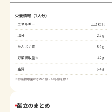
栄養情報（1人分）
エネルギー
112 kcal
塩分
2.5 g
たんぱく質
8.9 g
野菜摂取量※
42 g
脂質
6.4 g
※
野菜摂取量はきのこ類・いも類を除く
献立のまとめ