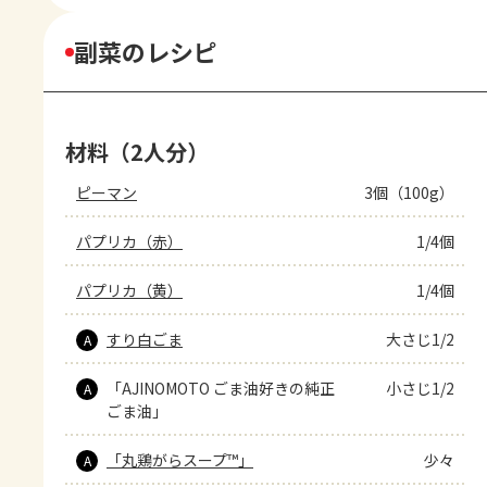
副菜のレシピ
材料（2人分）
ピーマン
3個（100g）
パプリカ（赤）
1/4個
パプリカ（黄）
1/4個
すり白ごま
大さじ1/2
A
「AJINOMOTO ごま油好きの純正
小さじ1/2
A
ごま油」
「丸鶏がらスープ™」
少々
A