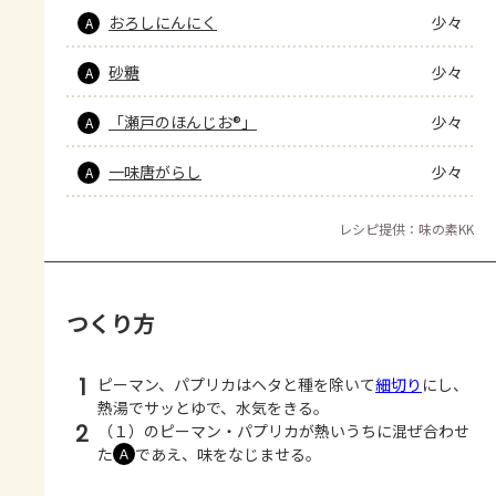
おろしにんにく
少々
A
砂糖
少々
A
「瀬戸のほんじお®」
少々
A
一味唐がらし
少々
A
レシピ提供：味の素KK
つくり方
1
ピーマン、パプリカはヘタと種を除いて
細切り
にし、
熱湯でサッとゆで、水気をきる。
2
（１）のピーマン・パプリカが熱いうちに混ぜ合わせ
た
であえ、味をなじませる。
Ａ