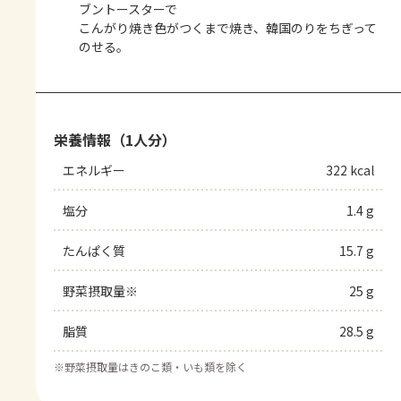
ブントースターで
こんがり焼き色がつくまで焼き、韓国のりをちぎって
のせる。
栄養情報（1人分）
エネルギー
322 kcal
塩分
1.4 g
たんぱく質
15.7 g
野菜摂取量※
25 g
脂質
28.5 g
※
野菜摂取量はきのこ類・いも類を除く