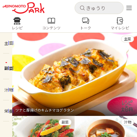
キャンセル
キャンセル
レシピ
コンテンツ
トーク
マイレシピ
レシピ
コンテンツ
ログインするとレシピを保存できます
主菜
ログイン
新規登録
主菜
人気の食材・レシピ
副菜
ホーム
きゅうり
なす
トマト
とうもろこし
ピーマン
みょうが
ゴーヤ
コンテンツ
汁物
レシピ
ツナと厚揚げのキムチマヨグラタン
栄養
トーク
副菜
汁物