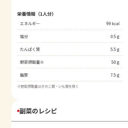
栄養情報（1人分）
エネルギー
99 kcal
塩分
0.5 g
たんぱく質
5.5 g
野菜摂取量※
50 g
脂質
7.5 g
※
野菜摂取量はきのこ類・いも類を除く
副菜のレシピ