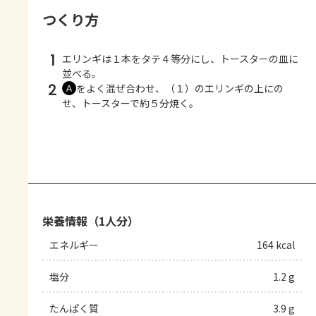
つくり方
1
エリンギは１本をタテ４等分にし、トースターの皿に
並べる。
2
をよく混ぜ合わせ、（１）のエリンギの上にの
Ａ
せ、トースターで約５分焼く。
栄養情報（1人分）
エネルギー
164 kcal
塩分
1.2 g
たんぱく質
3.9 g