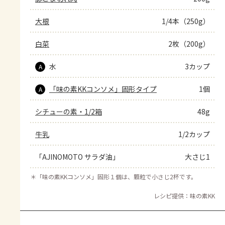
大根
1/4本（250g）
白菜
2枚（200g）
水
3カップ
A
「味の素KKコンソメ」固形タイプ
1個
A
シチューの素・1/2箱
48g
牛乳
1/2カップ
「AJINOMOTO サラダ油」
大さじ1
＊
「味の素KKコンソメ」固形１個は、顆粒で小さじ2杯です。
レシピ提供：味の素KK