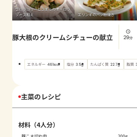
よくあるお問い合わせ
ブロッコリーとうずらのオーロラ
ソース和え
エリンギのパン粉焼き
お買い物
豚大根のクリームシチューの献立
AJINOMOTO PARK とは
29
分
エネルギー
塩分
たんぱく質
脂質
461
3.5
22.7
kcal
g
g
主菜のレシピ
材料（4人分）
豚こま切れ肉
200g