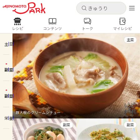
キャンセル
キャンセル
レシピ
コンテンツ
トーク
マイレシピ
レシピ
コンテンツ
ログインするとレシピを保存できます
主菜
ログイン
新規登録
主菜
人気の食材・レシピ
副菜
ホーム
きゅうり
なす
トマト
とうもろこし
ピーマン
みょうが
ゴーヤ
コンテンツ
副菜
レシピ
豚大根のクリームシチュー
栄養
トーク
副菜
副菜