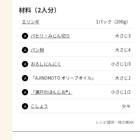
材料（2人分）
エリンギ
1パック（200g）
パセリ・みじん切り
大さじ3
A
パン粉
大さじ4
A
おろしにんにく
小さじ1/3
A
「AJINOMOTO オリーブオイル」
大さじ2
A
「瀬戸のほんじお®」
小さじ1/2
A
こしょう
少々
A
レシピ提供：味の素KK