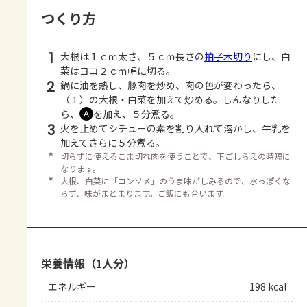
つくり方
1
大根は１ｃｍ太さ、５ｃｍ長さの
拍子木切り
にし、白
菜はヨコ２ｃｍ幅に切る。
2
鍋に油を熱し、豚肉を炒め、肉の色が変わったら、
（１）の大根・白菜を加えて炒める。しんなりした
ら、
を加え、５分煮る。
Ａ
3
火を止めてシチューの素を割り入れて溶かし、牛乳を
加えてさらに５分煮る。
＊
切らずに使えるこま切れ肉を使うことで、下ごしらえの時短に
なります。
＊
大根、白菜に「コンソメ」のうま味がしみるので、水っぽくな
らず、味がまとまります。ご飯にも合います。
栄養情報（1人分）
エネルギー
198 kcal