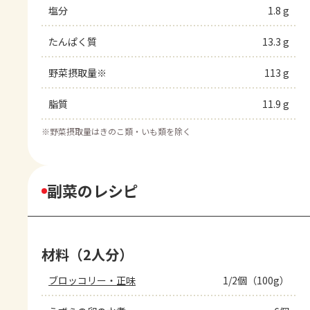
塩分
1.8 g
たんぱく質
13.3 g
野菜摂取量※
113 g
脂質
11.9 g
※
野菜摂取量はきのこ類・いも類を除く
副菜のレシピ
材料（2人分）
ブロッコリー・正味
1/2個（100g）