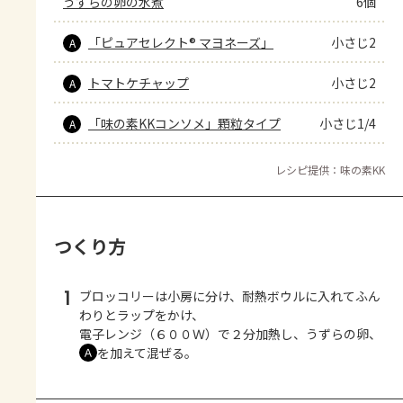
うずらの卵の水煮
6個
「ピュアセレクト® マヨネーズ」
小さじ2
A
トマトケチャップ
小さじ2
A
「味の素KKコンソメ」顆粒タイプ
小さじ1/4
A
レシピ提供：味の素KK
つくり方
1
ブロッコリーは小房に分け、耐熱ボウルに入れてふん
わりとラップをかけ、
電子レンジ（６００Ｗ）で２分加熱し、うずらの卵、
を加えて混ぜる。
Ａ