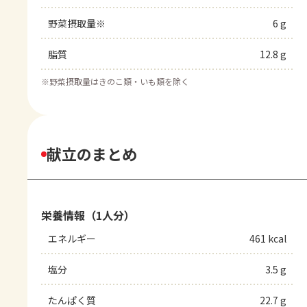
野菜摂取量※
6 g
脂質
12.8 g
※
野菜摂取量はきのこ類・いも類を除く
献立のまとめ
栄養情報（1人分）
エネルギー
461 kcal
塩分
3.5 g
たんぱく質
22.7 g