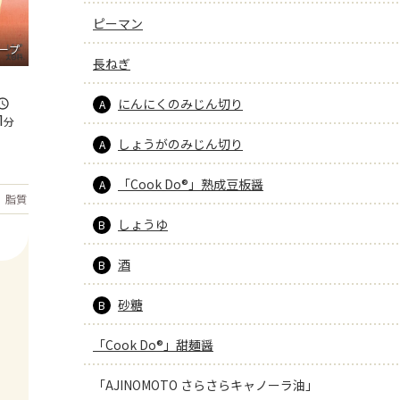
ピーマン
ープ
長ねぎ
にんにくのみじん切り
A
1
分
しょうがのみじん切り
A
「Cook Do®」熟成豆板醤
A
もっと見る
脂質
41.8
g
しょうゆ
B
酒
B
砂糖
B
「Cook Do®」甜麺醤
「AJINOMOTO さらさらキャノーラ油」