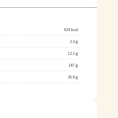
424 kcal
2.3 g
12.1 g
147 g
35.9 g