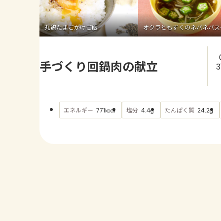
丸鶏たまごかけご飯
オクラともずくのネバネバス
手づくり回鍋肉の献立
3
エネルギー
塩分
たんぱく質
771
4.4
24.2
kcal
g
g