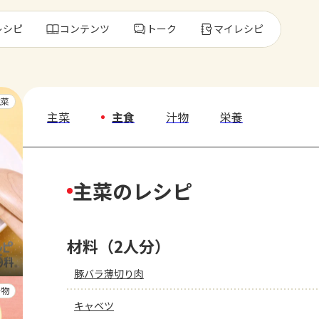
レシピ
コンテンツ
トーク
マイレシピ
レ
主菜
主菜
主食
汁物
栄養
人気の食材・
主菜のレシピ
きゅうり
ゴーヤ
材料（2人分）
豚バラ薄切り肉
汁物
キャベツ