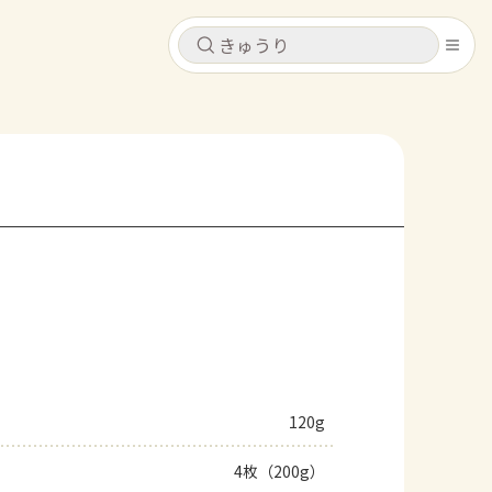
キャンセル
キャンセル
シピ
コンテンツ
ログインするとレシピを保存できます
ログイン
新規登録
レシピ
ホーム
なす
トマト
とうもろこし
ピーマン
みょうが
コンテンツ
レシピ
120g
トーク
4枚（200g）