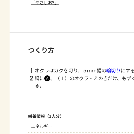
「やさしお®」
つくり方
1
オクラはガクを切り、５ｍｍ幅の
輪切り
にす
2
鍋に
、（１）のオクラ・えのきだけ、もず
Ａ
る。
栄養情報（1人分）
エネルギー