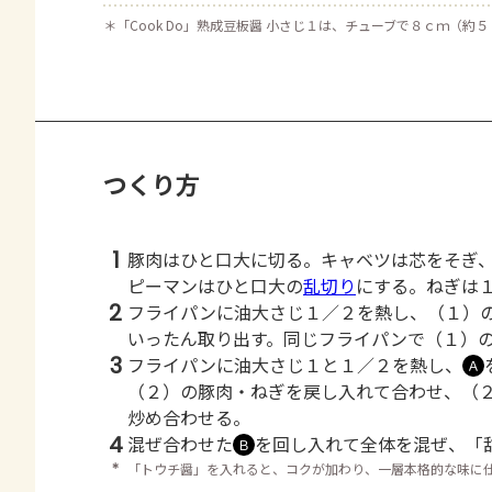
＊
「Cook Do」熟成豆板醤 小さじ１は、チューブで８ｃｍ（約
つくり方
1
豚肉はひと口大に切る。キャベツは芯をそぎ
ピーマンはひと口大の
乱切り
にする。ねぎは
2
フライパンに油大さじ１／２を熱し、（１）
いったん取り出す。同じフライパンで（１）
3
フライパンに油大さじ１と１／２を熱し、
Ａ
（２）の豚肉・ねぎを戻し入れて合わせ、（
炒め合わせる。
4
混ぜ合わせた
を回し入れて全体を混ぜ、「
Ｂ
＊
「トウチ醤」を入れると、コクが加わり、一層本格的な味に