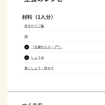
材料（1人分）
炊きたてご飯
卵
「丸鶏がらスープ™」
A
しょうゆ
A
黒こしょう・好みで