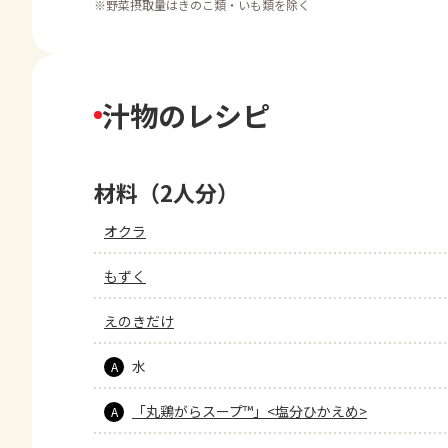
※
野菜摂取量はきのこ類・いも類を除く
汁物のレシピ
材料（2人分）
オクラ
もずく
えのきだけ
水
A
「丸鶏がらスープ™」<塩分ひかえめ>
A