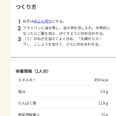
つくり方
1
ねぎは
みじん切り
にする。
2
フライパンに油を熱し、溶き卵を流し入れ、半熟状に
なったらご飯を加え、ほぐすように炒め合わせる。
3
（１）のねぎを加えてよく炒め、「丸鶏がらスー
プ」、こしょうを加えて、さらに炒め合わせる。
栄養情報（1人分）
エネルギー
459 kcal
塩分
1.9 g
たんぱく質
11.8 g
野菜摂取量※
15 g