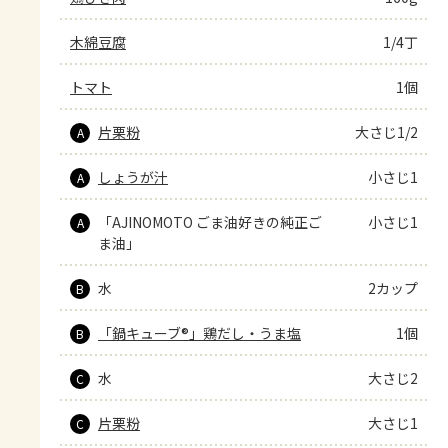
木綿豆腐
1/4丁
トマト
1個
片栗粉
大さじ1/2
A
しょうが汁
小さじ1
A
「AJINOMOTO ごま油好きの純正ご
小さじ1
A
ま油」
水
2カップ
B
「鍋キューブ®」鶏だし・うま塩
1個
B
水
大さじ2
C
片栗粉
大さじ1
C