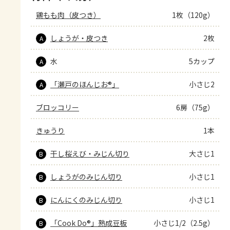
鶏もも肉（皮つき）
1枚（120g）
しょうが・皮つき
2枚
A
水
5カップ
A
「瀬戸のほんじお®」
小さじ2
A
ブロッコリー
6房（75g）
きゅうり
1本
干し桜えび・みじん切り
大さじ1
B
しょうがのみじん切り
小さじ1
B
にんにくのみじん切り
小さじ1
B
「Cook Do®」熟成豆板
小さじ1/2（2.5g）
B