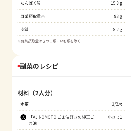
たんぱく質
15.3 g
野菜摂取量※
93 g
脂質
18.2 g
※
野菜摂取量はきのこ類・いも類を除く
副菜のレシピ
材料（2人分）
水菜
1/2束
「AJINOMOTO ごま油好きの純正ご
小さじ1
A
ま油」