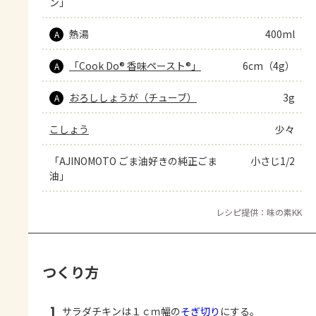
ン」
熱湯
400ml
A
「Cook Do® 香味ペースト®」
6cm（4g）
A
おろししょうが（チューブ）
3g
A
こしょう
少々
「AJINOMOTO ごま油好きの純正ごま
小さじ1/2
油」
レシピ提供：味の素KK
つくり方
1
サラダチキンは１ｃｍ幅の
そぎ切り
にする。