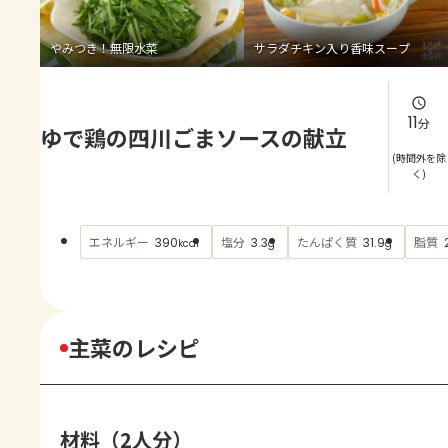
よくあるお問い合わせ
やみつき！無限水菜
サラダチキン入り香味スープ
お買い物
AJINOMOTO PARK とは
11
分
ゆで鶏の四川ごまソースの献立
(時間外を除
く)
エネルギー
塩分
たんぱく質
脂質
390
3.3
31.9
kcal
g
g
主菜のレシピ
材料（2人分）