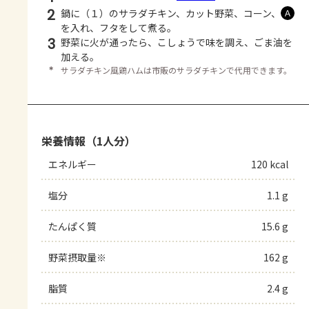
2
鍋に（１）のサラダチキン、カット野菜、コーン、
Ａ
を入れ、フタをして煮る。
3
野菜に火が通ったら、こしょうで味を調え、ごま油を
加える。
＊
サラダチキン風鶏ハムは市販のサラダチキンで代用できます。
栄養情報（1人分）
エネルギー
120 kcal
塩分
1.1 g
たんぱく質
15.6 g
野菜摂取量※
162 g
脂質
2.4 g