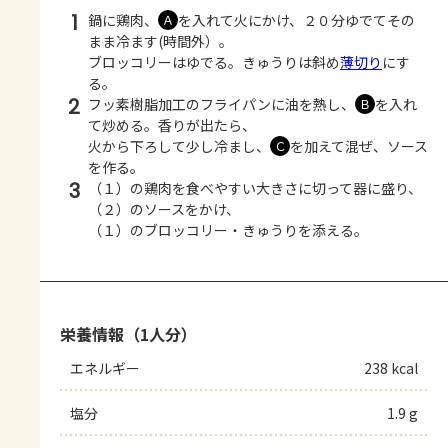
1
鍋に鶏肉、
を入れて火にかけ、２０分ゆでてその
Ａ
まま冷ます(時間外）。
ブロッコリーはゆでる。きゅうりは斜め
薄切り
にす
る。
2
フッ素樹脂加工のフライパンに油を熱し、
を入れ
Ｂ
て炒める。香りが出たら、
火から下ろして少し冷まし、
を加えて混ぜ、ソース
Ｃ
を作る。
3
（１）の鶏肉を食べやすい大きさに切って器に盛り、
（２）のソースをかけ、
（１）のブロッコリー・きゅうりを添える。
栄養情報（1人分）
エネルギー
238 kcal
塩分
1.9 g