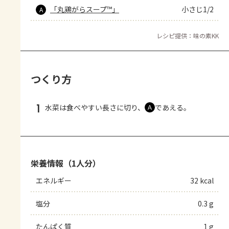
「丸鶏がらスープ™」
小さじ1/2
A
レシピ提供：味の素KK
つくり方
1
水菜は食べやすい長さに切り、
であえる。
Ａ
栄養情報（1人分）
エネルギー
32 kcal
塩分
0.3 g
たんぱく質
1 g