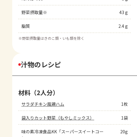
野菜摂取量※
43 g
脂質
2.4 g
※
野菜摂取量はきのこ類・いも類を除く
汁物のレシピ
材料（2人分）
サラダチキン風鶏ハム
1枚
袋入りカット野菜（もやしミックス）
1袋
味の素冷凍食品KK「スーパースイートコー
20g