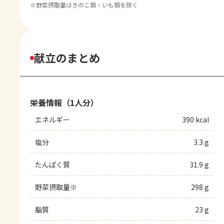
※
野菜摂取量はきのこ類・いも類を除く
献立のまとめ
栄養情報（1人分）
エネルギー
390 kcal
塩分
3.3 g
たんぱく質
31.9 g
野菜摂取量※
298 g
脂質
23 g