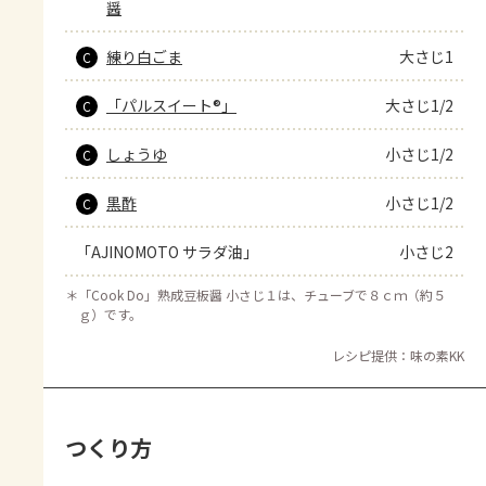
醤
練り白ごま
大さじ1
C
「パルスイート®」
大さじ1/2
C
しょうゆ
小さじ1/2
C
黒酢
小さじ1/2
C
「AJINOMOTO サラダ油」
小さじ2
＊
「Cook Do」熟成豆板醤 小さじ１は、チューブで８ｃｍ（約５
ｇ）です。
レシピ提供：味の素KK
つくり方