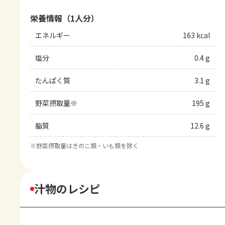
栄養情報（1人分）
エネルギー
163 kcal
塩分
0.4 g
たんぱく質
3.1 g
野菜摂取量※
195 g
脂質
12.6 g
※
野菜摂取量はきのこ類・いも類を除く
汁物のレシピ