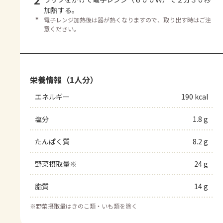
2
加熱する。
＊
電子レンジ加熱後は器が熱くなりますので、取り出す時はご注
意ください。
栄養情報（1人分）
エネルギー
190 kcal
塩分
1.8 g
たんぱく質
8.2 g
野菜摂取量※
24 g
脂質
14 g
※
野菜摂取量はきのこ類・いも類を除く