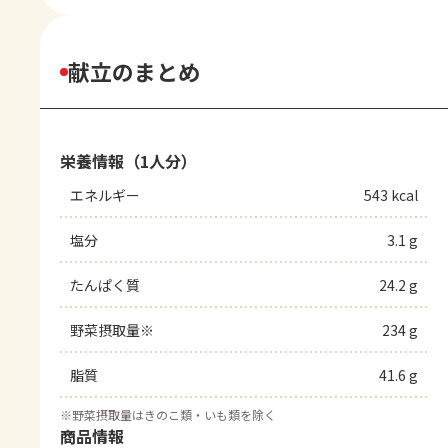
献立のまとめ
栄養情報（1人分）
エネルギー
543 kcal
塩分
3.1 g
たんぱく質
24.2 g
野菜摂取量※
234 g
脂質
41.6 g
※
野菜摂取量はきのこ類・いも類を除く
商品情報