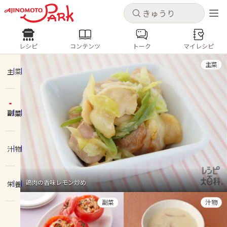
キャンセル
キャンセル
レシピ
コンテンツ
トーク
マイレシピ
レシピ
コンテンツ
ログインするとレシピを保存できます
主菜
ログイン
新規登録
主菜
人気の食材・レシピ
副菜
ホーム
きゅうり
なす
トマト
とうもろこし
ピーマン
みょうが
ゴーヤ
コンテンツ
汁物
レシピ
鶏肉の香味レモン炒め
栄養
トーク
副菜
汁物