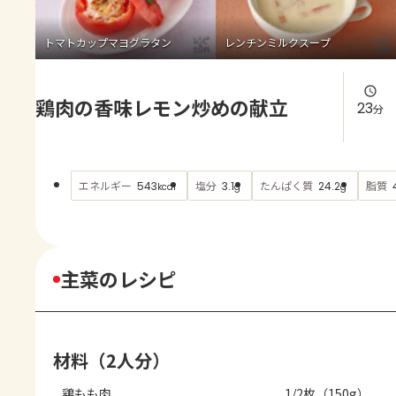
よくあるお問い合わせ
トマトカップマヨグラタン
レンチンミルクスープ
お買い物
鶏肉の香味レモン炒めの献立
AJINOMOTO PARK とは
23
分
エネルギー
塩分
たんぱく質
脂質
543
3.1
24.2
kcal
g
g
主菜のレシピ
材料（2人分）
鶏もも肉
1/2枚（150g）