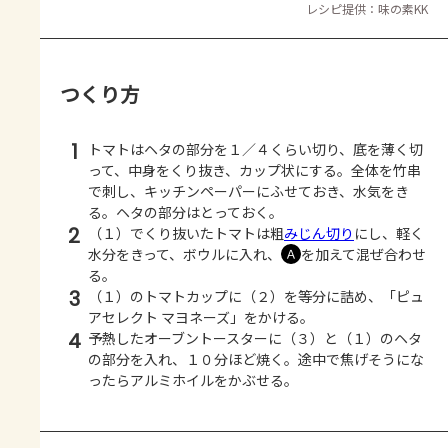
レシピ提供：味の素KK
つくり方
1
トマトはヘタの部分を１／４くらい切り、底を薄く切
って、中身をくり抜き、カップ状にする。全体を竹串
で刺し、キッチンペーパーにふせておき、水気をき
る。ヘタの部分はとっておく。
2
（１）でくり抜いたトマトは粗
みじん切り
にし、軽く
水分をきって、ボウルに入れ、
を加えて混ぜ合わせ
Ａ
る。
3
（１）のトマトカップに（２）を等分に詰め、「ピュ
アセレクト マヨネーズ」をかける。
4
予熱したオーブントースターに（３）と（１）のヘタ
の部分を入れ、１０分ほど焼く。途中で焦げそうにな
ったらアルミホイルをかぶせる。