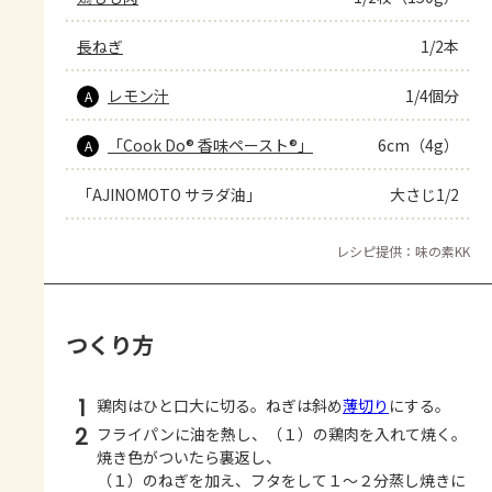
長ねぎ
1/2本
レモン汁
1/4個分
A
「Cook Do® 香味ペースト®」
6cm（4g）
A
「AJINOMOTO サラダ油」
大さじ1/2
レシピ提供：味の素KK
つくり方
1
鶏肉はひと口大に切る。ねぎは斜め
薄切り
にする。
2
フライパンに油を熱し、（１）の鶏肉を入れて焼く。
焼き色がついたら裏返し、
（１）のねぎを加え、フタをして１～２分蒸し焼きに