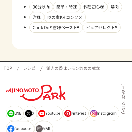
30分以内
簡単・時短
料理初心者
鶏肉
洋風
味の素KK コンソメ
Cook Do® 香味ペースト®
ピュアセレクト®
TOP
レシピ
鶏肉の香味レモン炒めの献立
BACK TO TOP
LINE
X
Youtube
Pinterest
Instagram
facebook
MAIL