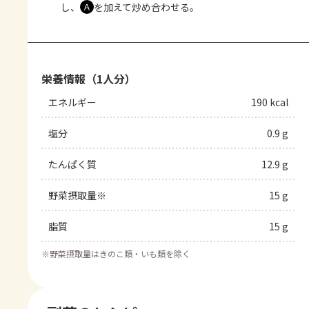
し、
を加えて炒め合わせる。
Ａ
栄養情報（1人分）
エネルギー
190 kcal
塩分
0.9 g
たんぱく質
12.9 g
野菜摂取量※
15 g
脂質
15 g
※
野菜摂取量はきのこ類・いも類を除く