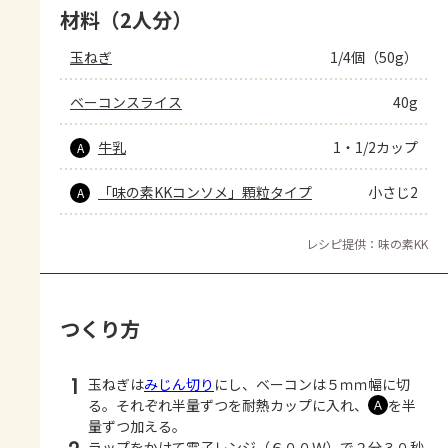
材料（2人分）
玉ねぎ
1/4個（50g）
ベーコンスライス
40g
牛乳
1・1/2カップ
A
「味の素KKコンソメ」顆粒タイプ
小さじ2
A
レシピ提供：味の素KK
つくり方
1
玉ねぎは
みじん切り
にし、ベーコンは５ｍｍ幅に切
る。それぞれ半量ずつを耐熱カップに入れ、
を半
Ａ
量ずつ加える。
ラップをかけて電子レンジ（６００Ｗ）で２分３０秒