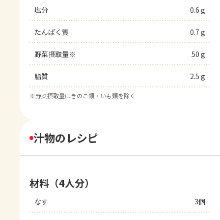
塩分
0.6 g
たんぱく質
0.7 g
野菜摂取量※
50 g
脂質
2.5 g
※
野菜摂取量はきのこ類・いも類を除く
汁物のレシピ
材料（4人分）
なす
3個