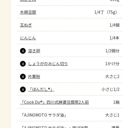
木綿豆腐
1/4丁（75g）
玉ねぎ
1/4個
にんじん
1/4本
溶き卵
1/2個分
A
しょうがのみじん切り
1かけ分
A
片栗粉
大さじ2
A
「ほんだし®」
小さじ1/2
A
「Cook Do®」四川式麻婆豆腐用2人前
1箱
「AJINOMOTO サラダ油」
大さじ1
「AJINOMOTO サラダ油」・揚げ油用
適量