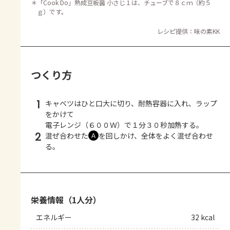
＊
「Cook Do」熟成豆板醤 小さじ１は、チューブで８ｃｍ（約５
ｇ）です。
レシピ提供：味の素KK
つくり方
1
キャベツはひと口大に切り、耐熱容器に入れ、ラップ
をかけて
電子レンジ（６００Ｗ）で１分３０秒加熱する。
2
混ぜ合わせた
を回しかけ、全体をよく混ぜ合わせ
Ａ
る。
栄養情報（1人分）
エネルギー
32 kcal