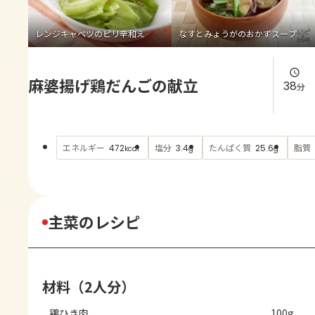
よくあるお問い合わせ
レンジキャベツのピリ辛和え
なすとみょうがのおかずスープ
お買い物
麻婆揚げ鶏だんごの献立
AJINOMOTO PARK とは
38
分
エネルギー
塩分
たんぱく質
脂質
472
3.4
25.6
kcal
g
g
主菜のレシピ
材料（2人分）
鶏ひき肉
100g