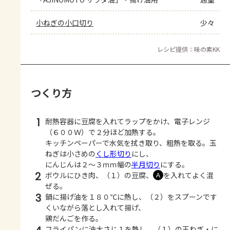
小ねぎの小口切り
少々
レシピ提供：味の素KK
つくり方
1
耐熱容器に豆腐を入れてラップをかけ、電子レンジ
（６００Ｗ）で２分ほど加熱する。
キッチンペーパーで水気を拭き取り、粗熱を取る。玉
ねぎは小さめの
くし形切り
にし、
にんじんは２～３ｍｍ幅の
半月切り
にする。
2
ボウルにひき肉、（１）の豆腐、
を入れてよく混
Ａ
ぜる。
3
鍋に揚げ油を１８０℃に熱し、（２）をスプーンです
くいながら落とし入れて揚げ、
鶏だんごを作る。
フライパンに油大さじ１を熱し、（１）の玉ねぎ・に