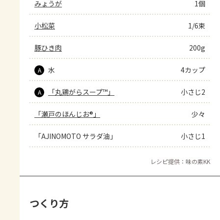
みょうが
1個
小松菜
1/6束
豚ひき肉
200g
水
4カップ
A
「丸鶏がらスープ™」
小さじ2
A
「瀬戸のほんじお®」
少々
「AJINOMOTO サラダ油」
小さじ1
レシピ提供：味の素KK
つくり方