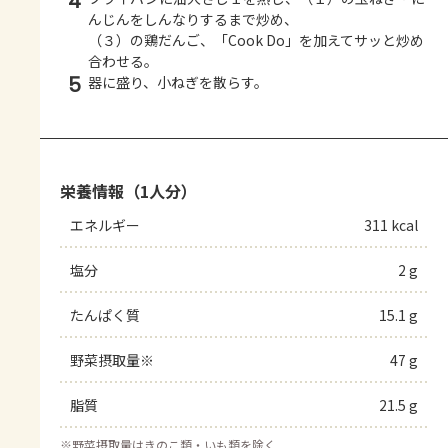
4
んじんをしんなりするまで炒め、
（３）の鶏だんご、「Cook Do」を加えてサッと炒め
合わせる。
5
器に盛り、小ねぎを散らす。
栄養情報（1人分）
エネルギー
311 kcal
塩分
2 g
たんぱく質
15.1 g
野菜摂取量※
47 g
脂質
21.5 g
※
野菜摂取量はきのこ類・いも類を除く