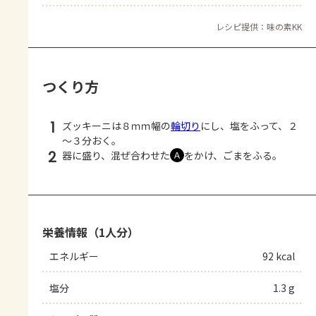
レシピ提供：味の素KK
つくり方
1
ズッキーニは８ｍｍ幅の
輪切り
にし、塩をふって、２
～３分おく。
2
器に盛り、混ぜ合わせた
をかけ、ごまをふる。
Ａ
栄養情報（1人分）
エネルギー
92 kcal
塩分
1.3 g