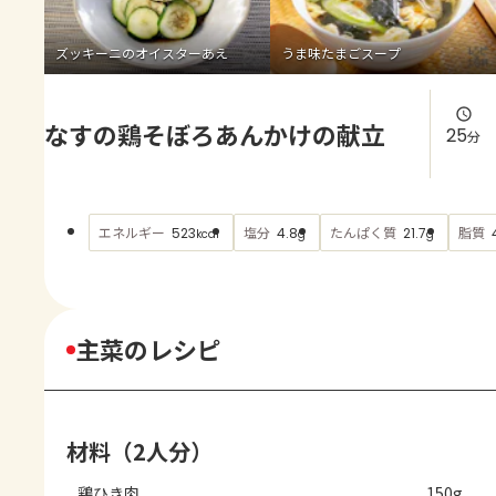
よくあるお問い合わせ
ズッキーニのオイスターあえ
うま味たまごスープ
お買い物
なすの鶏そぼろあんかけの献立
AJINOMOTO PARK とは
25
分
エネルギー
塩分
たんぱく質
脂質
523
4.8
21.7
kcal
g
g
主菜のレシピ
材料（2人分）
鶏ひき肉
150g