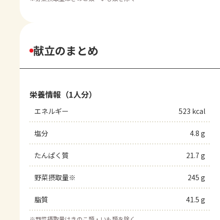
献立のまとめ
栄養情報（1人分）
エネルギー
523 kcal
塩分
4.8 g
たんぱく質
21.7 g
野菜摂取量※
245 g
脂質
41.5 g
※
野菜摂取量はきのこ類・いも類を除く