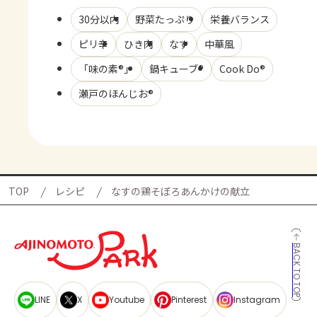
30分以内
野菜たっぷり
栄養バランス
ピリ辛
ひき肉
なす
中華風
「味の素®」
鍋キューブ®
Cook Do®
瀬戸のほんじお®
TOP
レシピ
なすの鶏そぼろあんかけの献立
BACK TO TOP
LINE
X
Youtube
Pinterest
Instagram