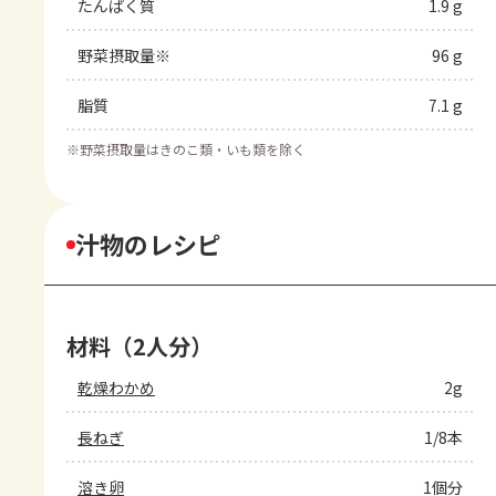
たんぱく質
1.9 g
野菜摂取量※
96 g
脂質
7.1 g
※
野菜摂取量はきのこ類・いも類を除く
汁物のレシピ
材料（2人分）
乾燥わかめ
2g
長ねぎ
1/8本
溶き卵
1個分