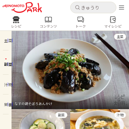
キャンセル
キャンセル
レシピ
コンテンツ
トーク
マイレシピ
レシピ
コンテンツ
ログインするとレシピを保存できます
主菜
ログイン
新規登録
主菜
人気の食材・レシピ
副菜
ホーム
きゅうり
なす
トマト
とうもろこし
ピーマン
みょうが
ゴーヤ
コンテンツ
汁物
レシピ
なすの鶏そぼろあんかけ
栄養
トーク
副菜
汁物