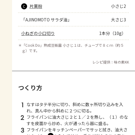
片栗粉
小さじ2
C
「AJINOMOTO サラダ油」
大さじ3
小ねぎの小口切り
1本分（10g）
＊
「Cook Do」熟成豆板醤 小さじ１は、チューブで８ｃｍ（約５
ｇ）です。
レシピ提供：味の素KK
つくり方
1
なすはタテ半分に切り、斜めに数ヶ所切り込みを入
れ、真ん中から斜めに２つに切る。
2
フライパンに油大さじ２と１／２を熱し、（１）のな
すを皮面から炒め、火が通ったら器に盛る。
3
フライパンをキッチンペーパーでサッと拭き、油大さ