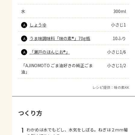
水
300ml
しょうゆ
小さじ1
A
うま味調味料「味の素®」70g瓶
10ふり
A
「瀬戸のほんじお®」
小さじ1/6
A
「AJINOMOTO ごま油好きの純正ごま
小さじ1/2
油」
レシピ提供：味の素KK
つくり方
1
わかめは水でもどし、水気をしぼる。ねぎは２ｍｍ幅