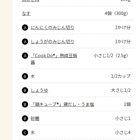
なす
4個（300g）
にんにくのみじん切り
1かけ分
A
しょうがのみじん切り
1かけ分
A
「Cook Do®」熟成豆板
小さじ1/2（2.5g）
A
醤
水
1/2カップ
B
しょうゆ
大さじ1/2
B
「鍋キューブ®」鶏だし・うま塩
1個
B
砂糖
小さじ1
B
水
小さじ4
C