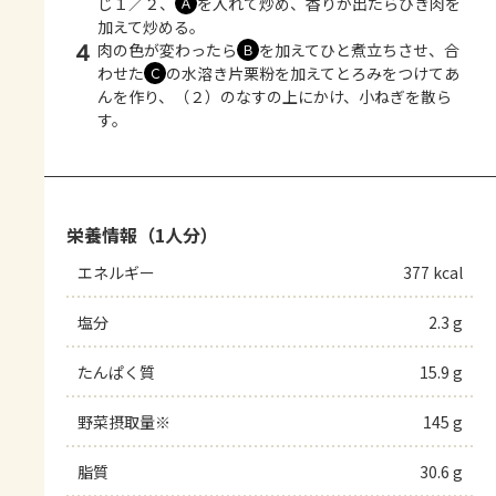
じ１／２、
を入れて炒め、香りが出たらひき肉を
Ａ
加えて炒める。
4
肉の色が変わったら
を加えてひと煮立ちさせ、合
Ｂ
わせた
の水溶き片栗粉を加えてとろみをつけてあ
Ｃ
んを作り、（２）のなすの上にかけ、小ねぎを散ら
す。
栄養情報（1人分）
エネルギー
377 kcal
塩分
2.3 g
たんぱく質
15.9 g
野菜摂取量※
145 g
脂質
30.6 g