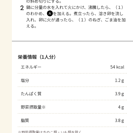
の斜め切りにする。
2
鍋に分量の水を入れて火にかけ、沸騰したら、（１）
のわかめ、
を加える。煮立ったら、溶き卵を流し
Ａ
入れ、卵に火が通ったら、（１）のねぎ、ごま油を加
える。
栄養情報（1人分）
エネルギー
54 kcal
塩分
1.2 g
たんぱく質
3.9 g
野菜摂取量※
4 g
脂質
3.8 g
※
野菜摂取量はきのこ類・いも類を除く