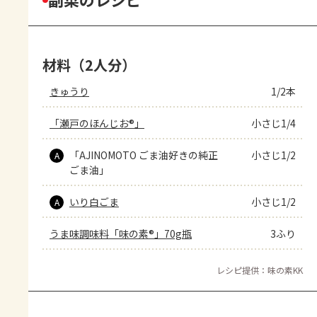
材料（2人分）
きゅうり
1/2本
「瀬戸のほんじお®」
小さじ1/4
「AJINOMOTO ごま油好きの純正
小さじ1/2
A
ごま油」
いり白ごま
小さじ1/2
A
うま味調味料「味の素®」70g瓶
3ふり
レシピ提供：味の素KK