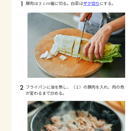
1
豚肉は３ｃｍ幅に切る。白菜は
ザク切り
にする。
2
フライパンに油を熱し、（１）の豚肉を入れ、肉の色
が変わるまで炒める。