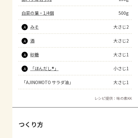
白菜の葉・1/4個
500g
みそ
大さじ2
A
酒
大さじ2
A
砂糖
大さじ1
A
「ほんだし®」
小さじ1
A
「AJINOMOTO サラダ油」
大さじ1
レシピ提供：味の素KK
つくり方