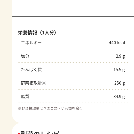
栄養情報（1人分）
エネルギー
440 kcal
塩分
2.9 g
たんぱく質
15.5 g
野菜摂取量※
250 g
脂質
34.9 g
※
野菜摂取量はきのこ類・いも類を除く
副菜のレシピ