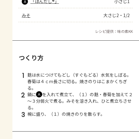
「ほんだし®」
小さじ1
A
みそ
大さじ2・1/2
レシピ提供：味の素KK
つくり方
1
麩は水につけてもどし（すぐもどる）水気をしぼる。
春菊は４ｃｍ長さに切る。焼きのりはこまかくちぎ
る。
2
鍋に
を入れて煮立て、（１）の麩・春菊を加えて２
Ａ
～３分弱火で煮る。みそを溶き入れ、ひと煮立ちさせ
る。
3
椀に盛り、（１）の焼きのりを散らす。