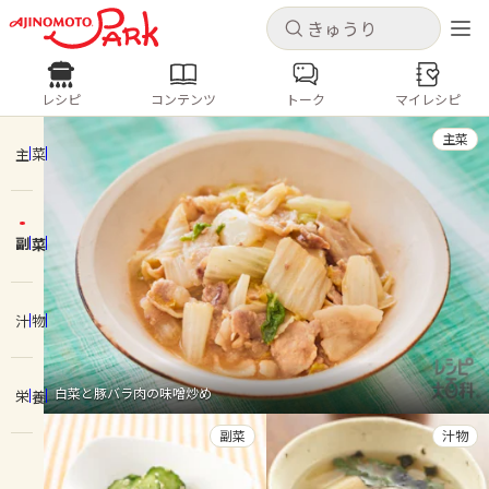
キャンセル
キャンセル
レシピ
コンテンツ
トーク
マイレシピ
レシピ
コンテンツ
ログインするとレシピを保存できます
主菜
ログイン
新規登録
主菜
人気の食材・レシピ
副菜
ホーム
きゅうり
なす
トマト
とうもろこし
ピーマン
みょうが
ゴーヤ
コンテンツ
汁物
レシピ
白菜と豚バラ肉の味噌炒め
栄養
トーク
副菜
汁物