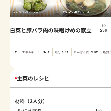
よくあるお問い合わせ
きゅうりの味ごまあえ
お麩と春菊のみそ汁
お買い物
白菜と豚バラ肉の味噌炒めの献立
AJINOMOTO PARK とは
23
分
エネルギー
塩分
たんぱく質
脂質
507
5.2
19.9
kcal
g
g
主菜のレシピ
材料（2人分）
豚バラ薄切り肉
150g