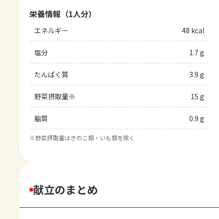
栄養情報（1人分）
エネルギー
48 kcal
塩分
1.7 g
たんぱく質
3.9 g
野菜摂取量※
15 g
脂質
0.9 g
※
野菜摂取量はきのこ類・いも類を除く
献立のまとめ