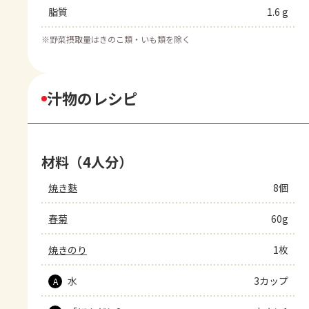
脂質
1.6 g
※
野菜摂取量はきのこ類・いも類を除く
汁物のレシピ
材料（4人分）
焼き麩
8個
春菊
60g
焼きのり
1枚
水
3カップ
A