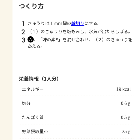
つくり方
1
きゅうりは１ｍｍ幅の
輪切り
にする。
2
（１）のきゅうりを塩もみし、水気が出たらしぼる。
3
、「味の素®」を混ぜ合わせ、（２）のきゅうりを
Ａ
あえる。
栄養情報（1人分）
エネルギー
19 kcal
塩分
0.6 g
たんぱく質
0.5 g
野菜摂取量※
25 g