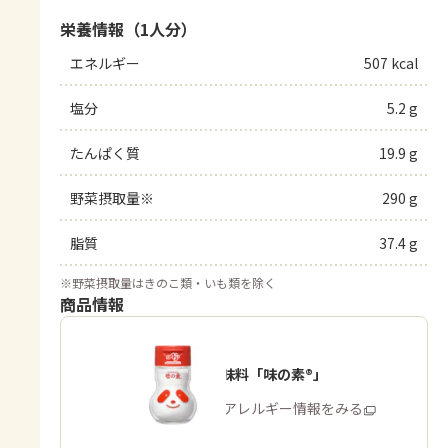
栄養情報（1人分）
エネルギー
507 kcal
塩分
5.2 g
たんぱく質
19.9 g
野菜摂取量※
290 g
脂質
37.4 g
※
野菜摂取量はきのこ類・いも類を除く
商品情報
うま味調味料「味の素®」
商品・アレルギー情報をみる