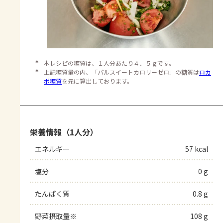
＊
本レシピの糖質は、１人分あたり４．５ｇです。
＊
上記糖質量の内、「パルスイートカロリーゼロ」の糖質は
ロカ
ボ糖質
を元に算出しております。
栄養情報（1人分）
エネルギー
57 kcal
塩分
0 g
たんぱく質
0.8 g
野菜摂取量※
108 g