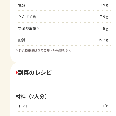
塩分
1.9 g
たんぱく質
7.9 g
野菜摂取量※
8 g
脂質
25.7 g
※
野菜摂取量はきのこ類・いも類を除く
副菜のレシピ
材料（2人分）
トマト
1個