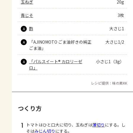
玉ねぎ
20g
青じそ
3枚
酢
大さじ1
A
「AJINOMOTO ごま油好きの純正
大さじ1/2
A
ごま油」
「パルスイート® カロリーゼ
小さじ1（3g）
A
ロ」
レシピ提供：味の素KK
つくり方
1
トマトはひと口大に切り、玉ねぎは
薄切り
にする。し
そは
みじん切り
にする。