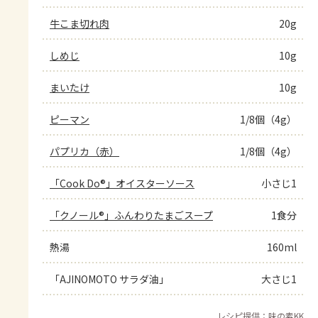
牛こま切れ肉
20g
しめじ
10g
まいたけ
10g
ピーマン
1/8個（4g）
パプリカ（赤）
1/8個（4g）
「Cook Do®」オイスターソース
小さじ1
「クノール®」ふんわりたまごスープ
1食分
熱湯
160ml
「AJINOMOTO サラダ油」
大さじ1
レシピ提供：味の素KK