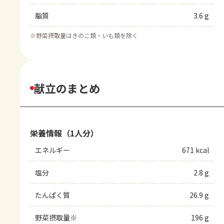
脂質
3.6 g
※
野菜摂取量はきのこ類・いも類を除く
献立のまとめ
栄養情報（1人分）
エネルギー
671 kcal
塩分
2.8 g
たんぱく質
26.9 g
野菜摂取量※
196 g