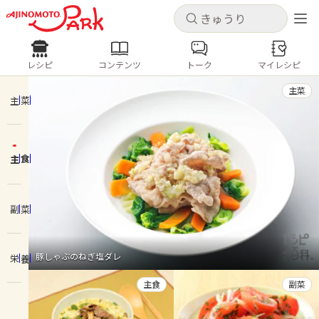
キャンセル
キャンセル
レシピ
コンテンツ
トーク
マイレシピ
レシピ
コンテンツ
ログインするとレシピを保存できます
主菜
ログイン
新規登録
主菜
人気の食材・レシピ
主食
ホーム
きゅうり
なす
トマト
とうもろこし
ピーマン
みょうが
ゴーヤ
コンテンツ
副菜
レシピ
豚しゃぶのねぎ塩ダレ
栄養
トーク
主食
副菜