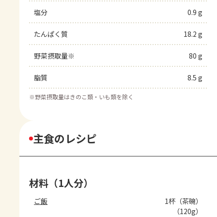
塩分
0.9 g
たんぱく質
18.2 g
野菜摂取量※
80 g
脂質
8.5 g
※
野菜摂取量はきのこ類・いも類を除く
主食のレシピ
材料（1人分）
ご飯
1杯（茶碗）
（120g）