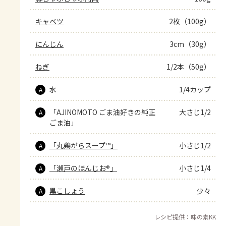
キャベツ
2枚（100g）
にんじん
3cm（30g）
ねぎ
1/2本（50g）
水
1/4カップ
A
「AJINOMOTO ごま油好きの純正
大さじ1/2
A
ごま油」
「丸鶏がらスープ™」
小さじ1/2
A
「瀬戸のほんじお®」
小さじ1/4
A
黒こしょう
少々
A
レシピ提供：味の素KK