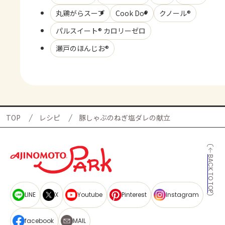
丸鶏がらスープ
Cook Do®
クノール®
パルスイート® カロリーゼロ
瀬戸のほんじお®
TOP
レシピ
豚しゃぶのねぎ塩ダレの献立
BACK TO TOP
LINE
X
Youtube
Pinterest
Instagram
facebook
MAIL