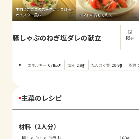
よくあるお問い合わせ
牛肉ときのこのスープかけごはん
オイスター風味
トマトの青じそ和え
お買い物
豚しゃぶのねぎ塩ダレの献立
AJINOMOTO PARK とは
18
分
エネルギー
塩分
たんぱく質
脂質
671
2.8
26.9
kcal
g
g
主菜のレシピ
材料（2人分）
豚しゃぶしゃぶ用肉
160g