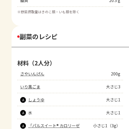
脂質
20.3 g
※
野菜摂取量はきのこ類・いも類を除く
副菜のレシピ
材料（2人分）
さやいんげん
200g
いり黒ごま
大さじ3
しょうゆ
大さじ1
A
水
大さじ1
A
「パルスイート® カロリーゼ
小さじ1（3g）
A