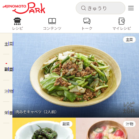
キャンセル
キャンセル
レシピ
コンテンツ
トーク
マイレシピ
レシピ
コンテンツ
ログインするとレシピを保存できます
主菜
ログイン
新規登録
主菜
人気の食材・レシピ
副菜
ホーム
きゅうり
なす
トマト
とうもろこし
ピーマン
みょうが
ゴーヤ
コンテンツ
汁物
レシピ
肉みそキャベツ（2人前）
栄養
トーク
副菜
汁物