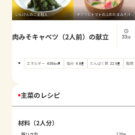
よくあるお問い合わせ
いんげんのごま和え
オクラとトマトのふわたまみそ汁
お買い物
肉みそキャベツ（2人前）の献立
AJINOMOTO PARK とは
33
分
エネルギー
塩分
たんぱく質
脂質
438
4.8
22.9
kcal
g
g
主菜のレシピ
材料（2人分）
豚ひき肉
120g