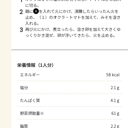
1
に切る。
2
鍋に
を入れて火にかけ、沸騰したらいったん火を
Ａ
止め、（１）のオクラ・トマトを加えて、みそを溶き
入れる。
3
再び火にかけ、煮立ったら、溶き卵を加えて大きくゆ
っくりかき混ぜ、卵が浮いてきたら、火を止める。
栄養情報（1人分）
エネルギー
58 kcal
塩分
2.1 g
たんぱく質
4.1 g
野菜摂取量※
61 g
脂質
2.2 g