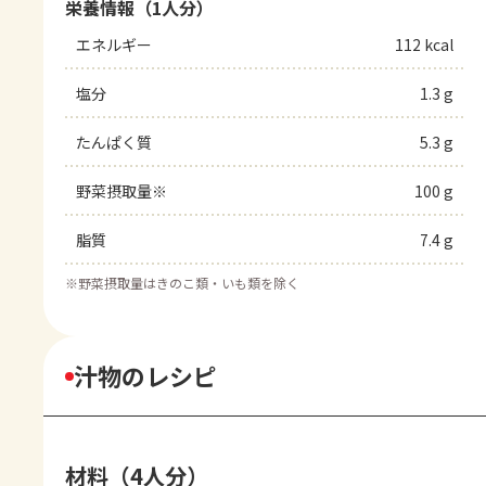
栄養情報（1人分）
エネルギー
112 kcal
塩分
1.3 g
たんぱく質
5.3 g
野菜摂取量※
100 g
脂質
7.4 g
※
野菜摂取量はきのこ類・いも類を除く
汁物のレシピ
材料（4人分）