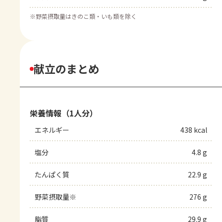
※
野菜摂取量はきのこ類・いも類を除く
献立のまとめ
栄養情報（1人分）
エネルギー
438 kcal
塩分
4.8 g
たんぱく質
22.9 g
野菜摂取量※
276 g
脂質
29.9 g