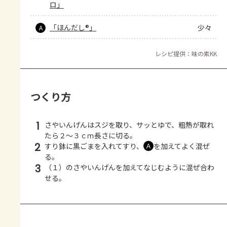
ロ」
「ほんだし®」
少々
A
レシピ提供：味の素KK
つくり方
1
さやいんげんはスジを取り、サッとゆで、粗熱が取れ
たら２～３ｃｍ長さに切る。
2
すり鉢に黒ごまを入れてすり、
を加えてよく混ぜ
Ａ
る。
3
（１）のさやいんげんを加えてなじむように混ぜ合わ
せる。