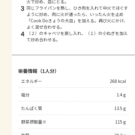
火で炒め、皿にとる。
3
同じフライパンを熱し、ひき肉を入れて中火でほぐす
ように炒め、肉に火が通ったら、いったん火を止め
「Cook Doきょうの大皿」を加える。再び火にかけ、
よく混ぜ合わせる。
4
（２）のキャベツを戻し入れ、（１）の小ねぎを加え
て炒め合わせる。
栄養情報（1人分）
エネルギー
268 kcal
塩分
1.4 g
たんぱく質
13.5 g
野菜摂取量※
115 g