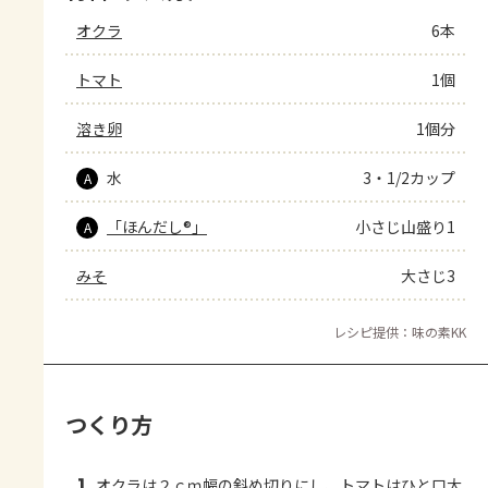
オクラ
6本
トマト
1個
溶き卵
1個分
水
3・1/2カップ
A
「ほんだし®」
小さじ山盛り1
A
みそ
大さじ3
レシピ提供：味の素KK
つくり方
オクラは２ｃｍ幅の斜め切りにし、トマトはひと口大