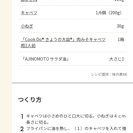
キャベツ
1/6個（200g）
小ねぎ
30g
「Cook Do® きょうの大皿®」肉みそキャベツ
1箱
用2人前
「AJINOMOTO サラダ油」
大さじ1
レシピ提供：味の素KK
つくり方
1
キャベツは小さめのひと口大に切る。小ねぎは４ｃｍ
長さに切る。
2
フライパンに油を熱し、（１）のキャベツを入れて強