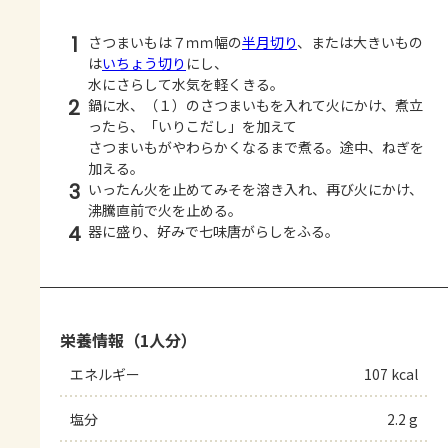
1
さつまいもは７ｍｍ幅の
半月切り
、または大きいもの
は
いちょう切り
にし、
水にさらして水気を軽くきる。
2
鍋に水、（１）のさつまいもを入れて火にかけ、煮立
ったら、「いりこだし」を加えて
さつまいもがやわらかくなるまで煮る。途中、ねぎを
加える。
3
いったん火を止めてみそを溶き入れ、再び火にかけ、
沸騰直前で火を止める。
4
器に盛り、好みで七味唐がらしをふる。
栄養情報（1人分）
エネルギー
107 kcal
塩分
2.2 g