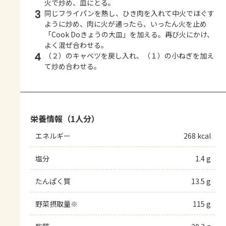
火で炒め、皿にとる。
3
同じフライパンを熱し、ひき肉を入れて中火でほぐす
ように炒め、肉に火が通ったら、いったん火を止め
「Cook Doきょうの大皿」を加える。再び火にかけ、
よく混ぜ合わせる。
4
（２）のキャベツを戻し入れ、（１）の小ねぎを加え
て炒め合わせる。
栄養情報（1人分）
エネルギー
268 kcal
塩分
1.4 g
たんぱく質
13.5 g
野菜摂取量※
115 g