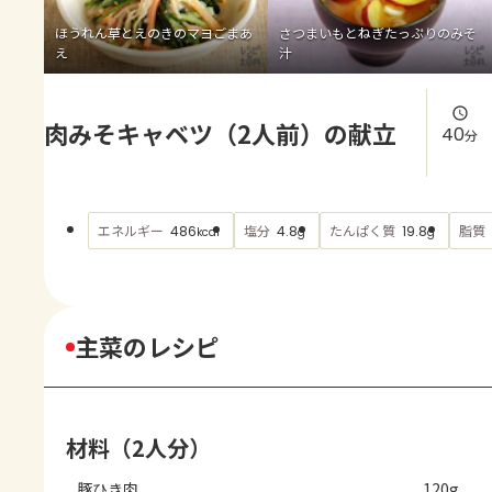
よくあるお問い合わせ
ほうれん草とえのきのマヨごまあ
さつまいもとねぎたっぷりのみそ
え
汁
お買い物
肉みそキャベツ（2人前）の献立
AJINOMOTO PARK とは
40
分
エネルギー
塩分
たんぱく質
脂質
486
4.8
19.8
kcal
g
g
主菜のレシピ
材料（2人分）
豚ひき肉
120g