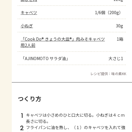
キャベツ
1/6個（200g）
小ねぎ
30g
「Cook Do® きょうの大皿®」肉みそキャベツ
1箱
用2人前
「AJINOMOTO サラダ油」
大さじ1
レシピ提供：味の素KK
つくり方
1
キャベツは小さめのひと口大に切る。小ねぎは４ｃｍ
長さに切る。
2
フライパンに油を熱し、（１）のキャベツを入れて強