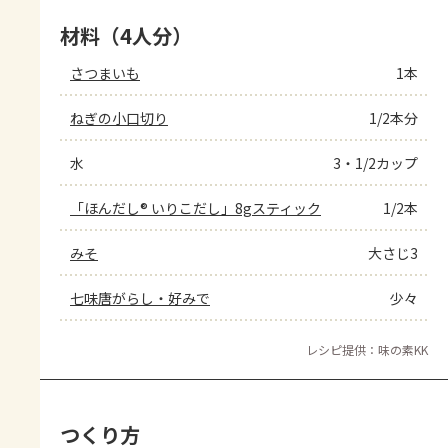
材料（4人分）
さつまいも
1本
ねぎの小口切り
1/2本分
水
3・1/2カップ
「ほんだし® いりこだし」8gスティック
1/2本
みそ
大さじ3
七味唐がらし・好みで
少々
レシピ提供：味の素KK
つくり方