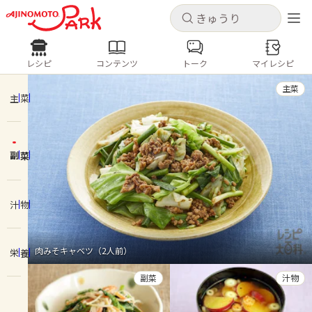
キャンセル
キャンセル
レシピ
コンテンツ
トーク
マイレシピ
レシピ
コンテンツ
ログインするとレシピを保存できます
主菜
ログイン
新規登録
主菜
人気の食材・レシピ
副菜
ホーム
きゅうり
なす
トマト
とうもろこし
ピーマン
みょうが
ゴーヤ
コンテンツ
汁物
レシピ
肉みそキャベツ（2人前）
栄養
トーク
副菜
汁物