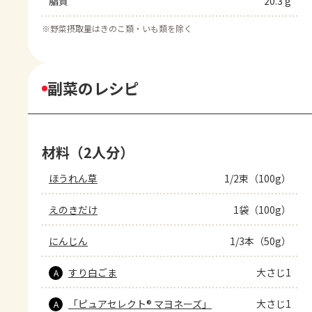
脂質
20.3 g
※
野菜摂取量はきのこ類・いも類を除く
副菜のレシピ
材料（2人分）
ほうれん草
1/2束（100g）
えのきだけ
1袋（100g）
にんじん
1/3本（50g）
すり白ごま
大さじ1
A
「ピュアセレクト® マヨネーズ」
大さじ1
A