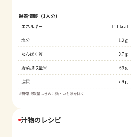
栄養情報（1人分）
エネルギー
111 kcal
塩分
1.2 g
たんぱく質
3.7 g
野菜摂取量※
69 g
脂質
7.9 g
※
野菜摂取量はきのこ類・いも類を除く
汁物のレシピ