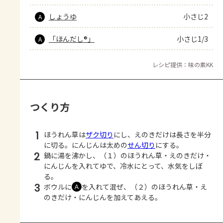
しょうゆ
小さじ2
A
「ほんだし®」
小さじ1/3
A
レシピ提供：味の素KK
つくり方
1
ほうれん草は
ザク切り
にし、えのきだけは長さを半分
に切る。にんじんは太めの
せん切り
にする。
2
鍋に湯を沸かし、（１）のほうれん草・えのきだけ・
にんじんを入れてゆで、冷水にとって、水気をしぼ
る。
3
ボウルに
を入れて混ぜ、（２）のほうれん草・え
Ａ
のきだけ・にんじんを加えてあえる。