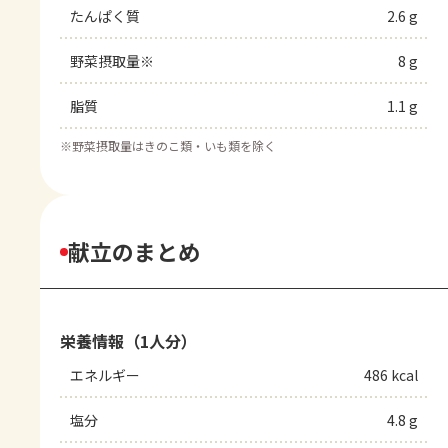
たんぱく質
2.6 g
野菜摂取量※
8 g
脂質
1.1 g
※
野菜摂取量はきのこ類・いも類を除く
献立のまとめ
栄養情報（1人分）
エネルギー
486 kcal
塩分
4.8 g