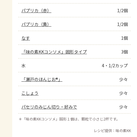
パプリカ（赤）
1/2個
パプリカ（黄）
1/2個
なす
1個
「味の素KKコンソメ」固形タイプ
3個
水
4・1/2カップ
「瀬戸のほんじお®」
少々
こしょう
少々
パセリのみじん切り・好みで
少々
＊
「味の素KKコンソメ」固形１個は、顆粒で小さじ2杯です。
レシピ提供：味の素KK