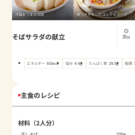
よくあるお問い合わせ
洋風おつまみ冷奴
骨つきチキンのコンソメスープ
お買い物
そばサラダの献立
AJINOMOTO PARK とは
31
分
エネルギー
塩分
たんぱく質
脂質
613
4.4
29.3
kcal
g
g
主食のレシピ
材料（2人分）
干しそば
100g