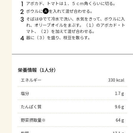
1
アボカド、トマトは１．５ｃｍ角くらいに切る。
2
ボウルに
を入れて混ぜ合わせる。
Ａ
3
そばはゆでて冷水で洗い、水気をきって、ボウルに入
れ、オリーブオイルをまぶす。（１）のアボカド・ト
マト、（２）を加えて混ぜ合わせる。
4
器に（３）を盛り、枝豆を散らす。
栄養情報（1人分）
エネルギー
330 kcal
塩分
1.7 g
たんぱく質
9.6 g
野菜摂取量※
64 g