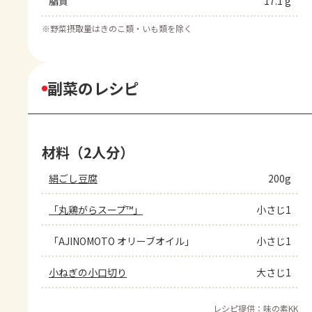
脂質
17.1 g
※
野菜摂取量はきのこ類・いも類を除く
副菜のレシピ
材料（2人分）
絹ごし豆腐
200g
「丸鶏がらスープ™」
小さじ1
「AJINOMOTO オリーブオイル」
小さじ1
小ねぎの小口切り
大さじ1
レシピ提供：味の素KK