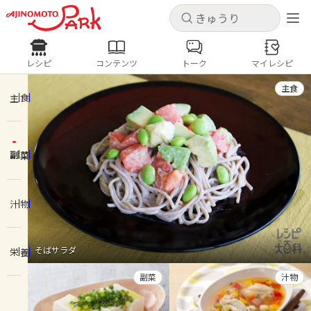
キャンセル
キャンセル
レシピ
コンテンツ
トーク
マイレシピ
レシピ
コンテンツ
ログインするとレシピを保存できます
主食
ログイン
新規登録
主食
人気の食材・レシピ
副菜
ホーム
きゅうり
なす
トマト
とうもろこし
ピーマン
みょうが
ゴーヤ
コンテンツ
汁物
レシピ
そばサラダ
栄養
トーク
副菜
汁物