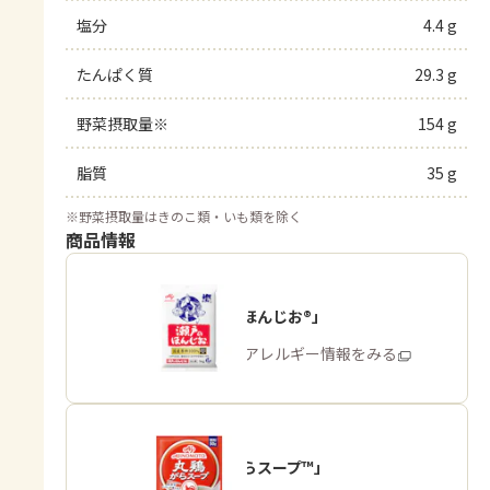
塩分
4.4 g
たんぱく質
29.3 g
野菜摂取量※
154 g
脂質
35 g
※
野菜摂取量はきのこ類・いも類を除く
商品情報
「瀬戸のほんじお®」
商品・アレルギー情報をみる
「丸鶏がらスープ™」