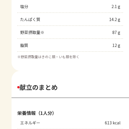
塩分
2.1 g
たんぱく質
14.2 g
野菜摂取量※
87 g
脂質
12 g
※
野菜摂取量はきのこ類・いも類を除く
献立のまとめ
栄養情報（1人分）
エネルギー
613 kcal