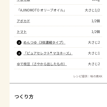
「AJINOMOTO オリーブオイル」
大さじ1/2
アボカド
1/2個
トマト
1/2個
めんつゆ（3倍濃縮タイプ）
大さじ2
A
「ピュアセレクト® マヨネーズ」
大さじ1
A
ゆで枝豆（さやから出したもの）
大さじ2
レシピ提供：味の素KK
つくり方