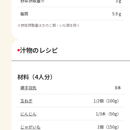
野菜摂取量※
3 g
脂質
5.9 g
※
野菜摂取量はきのこ類・いも類を除く
汁物のレシピ
材料（4人分）
鶏手羽先
8本
玉ねぎ
1/2個（100g）
にんじん
1/3本（50g）
じゃがいも
1個（150g）