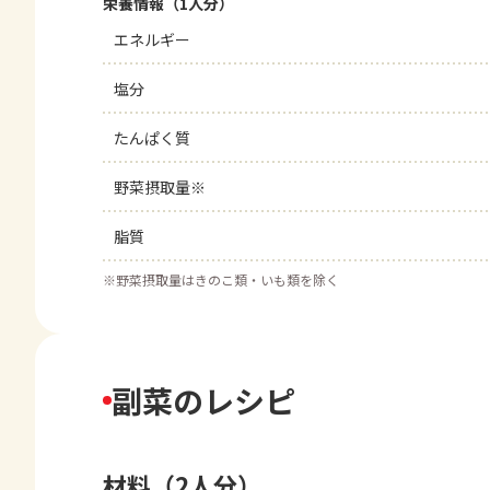
栄養情報（1人分）
エネルギー
塩分
たんぱく質
野菜摂取量※
脂質
※
野菜摂取量はきのこ類・いも類を除く
副菜のレシピ
材料（2人分）