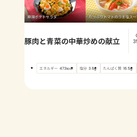
麻辣ポテトサラダ
たっぷりトマトのうま塩スー
豚肉と青菜の中華炒めの献立
3
エネルギー
塩分
たんぱく質
473
3.6
16.5
kcal
g
g