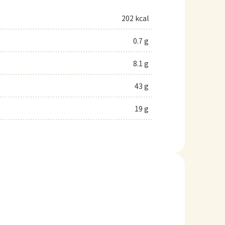
202 kcal
0.7 g
8.1 g
43 g
19 g