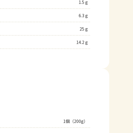
1.5 g
6.3 g
25 g
14.2 g
1個（200g）