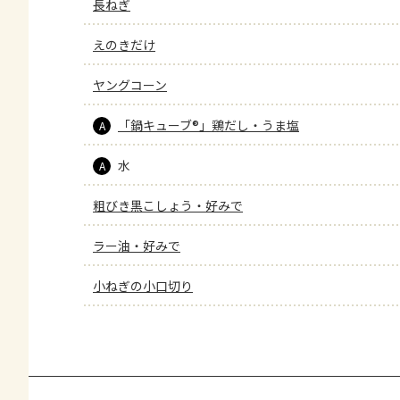
長ねぎ
えのきだけ
ヤングコーン
「鍋キューブ®」鶏だし・うま塩
A
水
A
粗びき黒こしょう・好みで
ラー油・好みで
小ねぎの小口切り