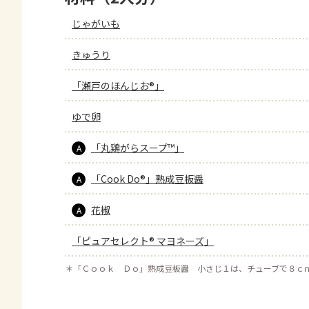
じゃがいも
きゅうり
「瀬戸のほんじお®」
ゆで卵
「丸鶏がらスープ™」
A
「Cook Do®」熟成豆板醤
A
花椒
A
「ピュアセレクト® マヨネーズ」
＊
「Ｃｏｏｋ Ｄｏ」熟成豆板醤 小さじ１は、チューブで８ｃ