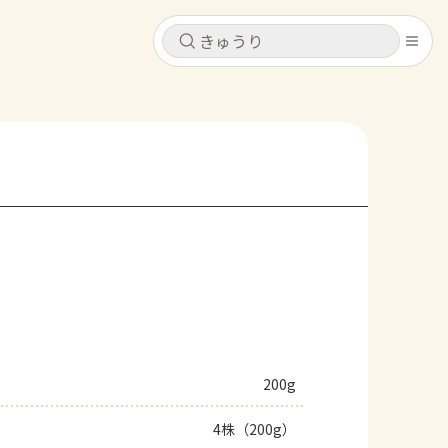
キャンセル
キャンセル
シピ
コンテンツ
ログインするとレシピを保存できます
ログイン
新規登録
レシピ
ホーム
なす
トマト
とうもろこし
ピーマン
みょうが
コンテンツ
レシピ
200g
トーク
4株（200g）