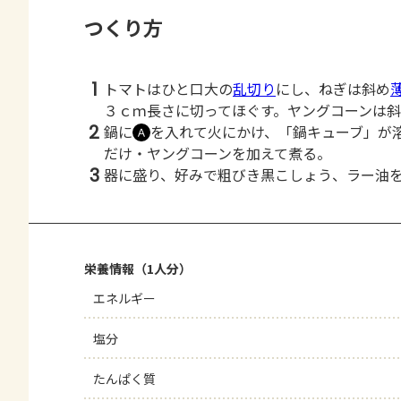
つくり方
1
トマトはひと口大の
乱切り
にし、ねぎは斜め
３ｃｍ長さに切ってほぐす。ヤングコーンは
2
鍋に
を入れて火にかけ、「鍋キューブ」が
Ａ
だけ・ヤングコーンを加えて煮る。
3
器に盛り、好みで粗びき黒こしょう、ラー油
栄養情報（1人分）
エネルギー
塩分
たんぱく質