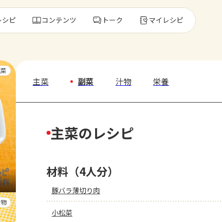
レシピ
コンテンツ
トーク
マイレシピ
レ
主菜
主菜
副菜
汁物
栄養
人気の食材・
主菜のレシピ
きゅうり
ゴーヤ
材料（4人分）
豚バラ薄切り肉
汁物
小松菜