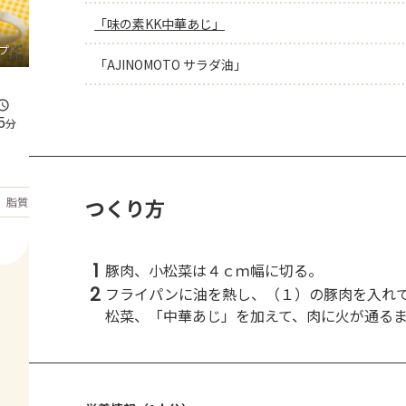
「味の素KK中華あじ」
プ
「AJINOMOTO サラダ油」
5
分
もっと見る
つくり方
脂質
33.7
g
1
豚肉、小松菜は４ｃｍ幅に切る。
2
フライパンに油を熱し、（１）の豚肉を入れ
松菜、「中華あじ」を加えて、肉に火が通る