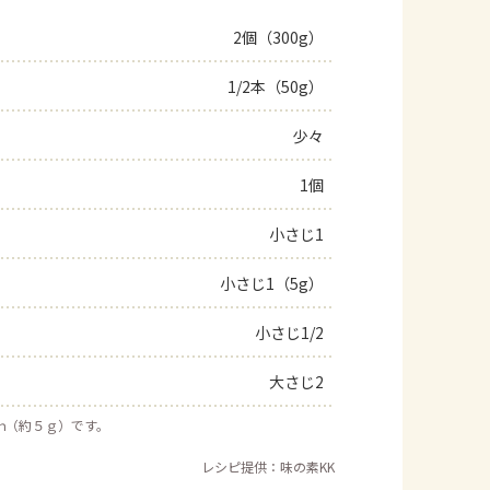
2個（300g）
1/2本（50g）
少々
1個
小さじ1
小さじ1（5g）
小さじ1/2
大さじ2
ｍ（約５ｇ）です。
レシピ提供：味の素KK