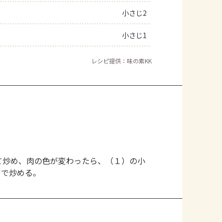
小さじ2
よくあるお問い合わせ
小さじ1
お買い物
レシピ提供：味の素KK
AJINOMOTO PARK とは
て炒め、肉の色が変わったら、（１）の小
まで炒める。