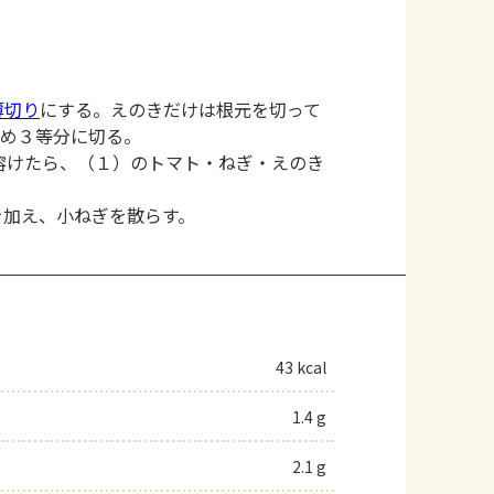
薄切り
にする。えのきだけは根元を切って
斜め３等分に切る。
溶けたら、（１）のトマト・ねぎ・えのき
を加え、小ねぎを散らす。
43 kcal
1.4 g
2.1 g