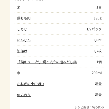
米
1合
鶏もも肉
120g
しめじ
1/2パック
にんじん
1/6本
油揚げ
1/2枚
「鍋キューブ®」鯛と帆立の極みだし鍋
1個
水
200ml
小ねぎの小口切り
適量
刻みのり
適量
レシピ提供：味の素KK