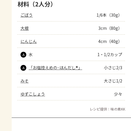
材料（2人分）
ごぼう
1/6本（30g）
大根
3cm（80g）
にんじん
4cm（40g）
水
1・1/2カップ
A
「お塩控えめの･ほんだし®」
小さじ2/3
A
みそ
大さじ1/2
ゆずこしょう
少々
レシピ提供：味の素KK