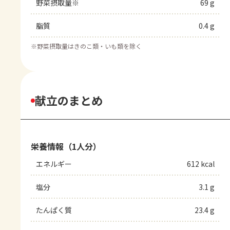
野菜摂取量※
69 g
脂質
0.4 g
※
野菜摂取量はきのこ類・いも類を除く
献立のまとめ
栄養情報（1人分）
エネルギー
612 kcal
塩分
3.1 g
たんぱく質
23.4 g