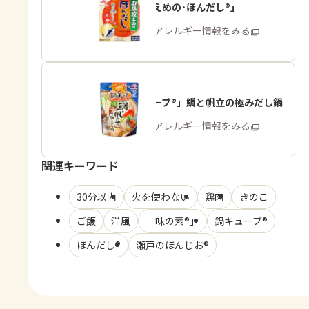
「お塩控えめの･ほんだし®」
商品・アレルギー情報をみる
「鍋キューブ®」鯛と帆立の極みだし鍋
商品・アレルギー情報をみる
関連キーワード
30分以内
火を使わない
鶏肉
きのこ
ご飯
洋風
「味の素®」
鍋キューブ®
ほんだし®
瀬戸のほんじお®