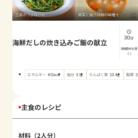
よくあるお問い合わせ
豆苗のうま味炒め
根菜と柚子胡椒の味噌汁
お買い物
AJINOMOTO PARK とは
30
分
海鮮だしの炊き込みご飯の献立
(時間外を除
く)
エネルギー
塩分
たんぱく質
脂質
612
3.1
23.4
2
kcal
g
g
主食のレシピ
材料（2人分）