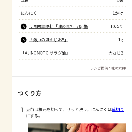
にんにく
1かけ
うま味調味料「味の素®」70g瓶
10ふり
A
「瀬戸のほんじお®」
1g
A
「AJINOMOTO サラダ油」
大さじ2
レシピ提供：味の素KK
つくり方
1
豆苗は根元を切って、サッと洗う。にんにくは
薄切り
にする。