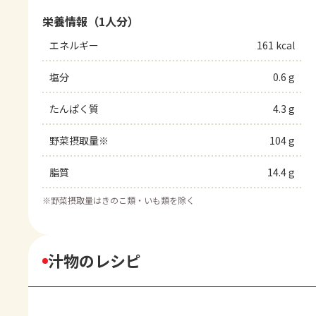
栄養情報（1人分）
エネルギー
161 kcal
塩分
0.6 g
たんぱく質
4.3 g
野菜摂取量※
104 g
脂質
14.4 g
※
野菜摂取量はきのこ類・いも類を除く
汁物のレシピ