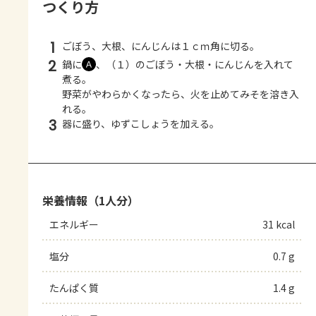
つくり方
1
ごぼう、大根、にんじんは１ｃｍ角に切る。
2
鍋に
、（１）のごぼう・大根・にんじんを入れて
Ａ
煮る。
野菜がやわらかくなったら、火を止めてみそを溶き入
れる。
3
器に盛り、ゆずこしょうを加える。
栄養情報（1人分）
エネルギー
31 kcal
塩分
0.7 g
たんぱく質
1.4 g