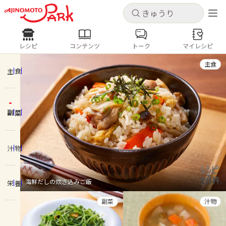
キャンセル
キャンセル
レシピ
コンテンツ
トーク
マイレシピ
レシピ
コンテンツ
ログインするとレシピを保存できます
主食
ログイン
新規登録
主食
人気の食材・レシピ
副菜
ホーム
きゅうり
なす
トマト
とうもろこし
ピーマン
みょうが
ゴーヤ
コンテンツ
汁物
レシピ
海鮮だしの炊き込みご飯
栄養
トーク
副菜
汁物