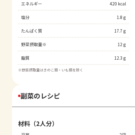
エネルギー
420 kcal
塩分
1.8 g
たんぱく質
17.7 g
野菜摂取量※
12 g
脂質
12.3 g
※
野菜摂取量はきのこ類・いも類を除く
副菜のレシピ
材料（2人分）
豆苗
2袋