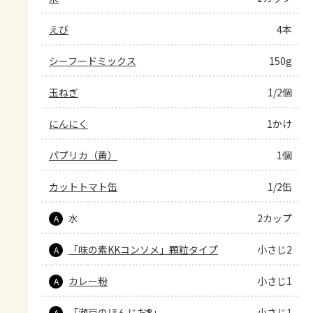
えび
4本
シーフードミックス
150g
玉ねぎ
1/2個
にんにく
1かけ
パプリカ（黄）
1個
カットトマト缶
1/2缶
水
2カップ
A
「味の素KKコンソメ」顆粒タイプ
小さじ2
A
カレー粉
小さじ1
A
「瀬戸のほんじお®」
小さじ1
A