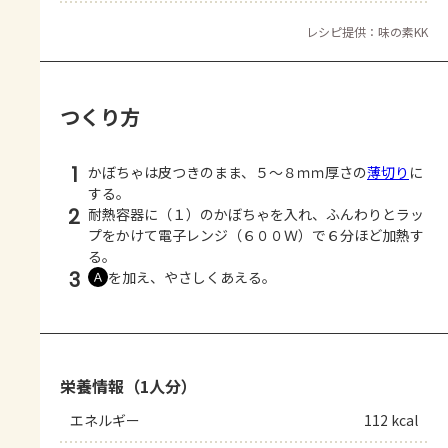
レシピ提供：味の素KK
つくり方
1
かぼちゃは皮つきのまま、５～８ｍｍ厚さの
薄切り
に
する。
2
耐熱容器に（１）のかぼちゃを入れ、ふんわりとラッ
プをかけて電子レンジ（６００Ｗ）で６分ほど加熱す
る。
3
を加え、やさしくあえる。
Ａ
栄養情報（1人分）
エネルギー
112 kcal