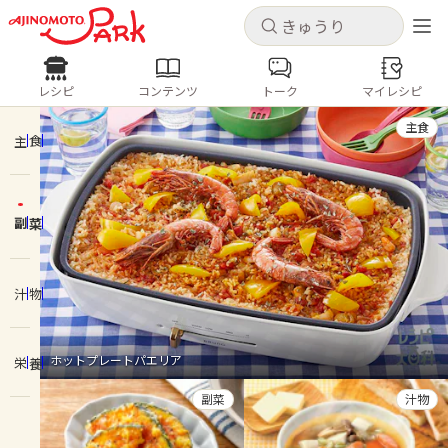
キャンセル
キャンセル
レシピ
コンテンツ
トーク
マイレシピ
レシピ
コンテンツ
ログインするとレシピを保存できます
主食
ログイン
新規登録
主食
人気の食材・レシピ
副菜
ホーム
きゅうり
なす
トマト
とうもろこし
ピーマン
みょうが
ゴーヤ
コンテンツ
汁物
レシピ
ホットプレートパエリア
栄養
トーク
副菜
汁物