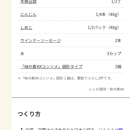
木綿豆腐
1/2丁
にんじん
1/4本（40g）
しめじ
1/2パック（40g）
ウインナーソーセージ
2本
水
3カップ
「味の素KKコンソメ」固形タイプ
2個
＊
「味の素KKコンソメ」固形１個は、顆粒で小さじ2杯です。
レシピ提供：味の素KK
つくり方
白菜、豆腐は小さめのひと口大に切る。にんじんは
短