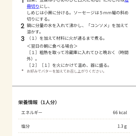
1
冊切り
にし、
しめじは小房に分ける。ソーセージは５ｍｍ幅の斜め
切りにする。
2
鍋に分量の水を入れて沸かし、「コンソメ」を加えて
溶かす。
3
（１）を加えて材料に火が通るまで煮る。
＜翌日の朝に食べる場合＞
［１］粗熱を取って冷蔵庫に入れてひと晩おく（時間
外）。
［２］［１］を火にかけて温め、器に盛る。
＊
お好みでバターを加えてお召し上がりください。
栄養情報（1人分）
エネルギー
66 kcal
塩分
1.3 g