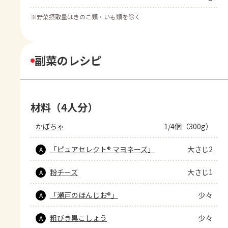
※
野菜摂取量はきのこ類・いも類を除く
副菜のレシピ
材料（4人分）
かぼちゃ
1/4個（300g）
「ピュアセレクト® マヨネーズ」
大さじ2
A
粉チーズ
大さじ1
A
「瀬戸のほんじお®」
少々
A
粗びき黒こしょう
少々
A