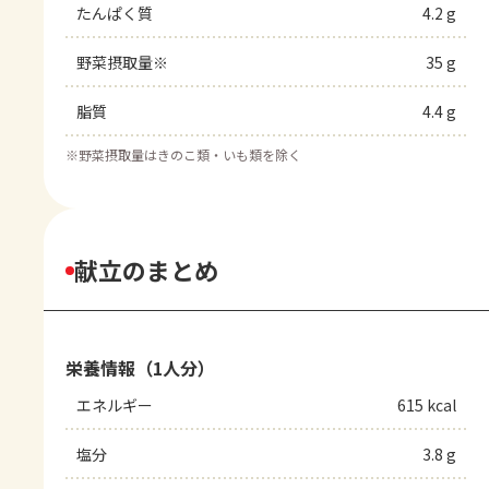
たんぱく質
4.2 g
野菜摂取量※
35 g
脂質
4.4 g
※
野菜摂取量はきのこ類・いも類を除く
献立のまとめ
栄養情報（1人分）
エネルギー
615 kcal
塩分
3.8 g