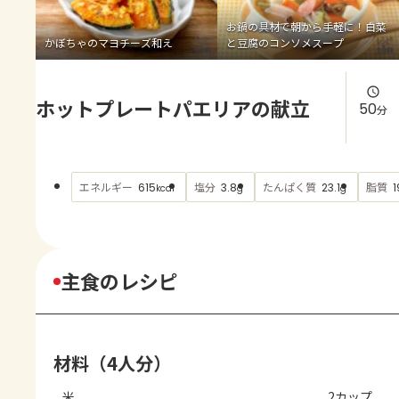
よくあるお問い合わせ
お鍋の具材で朝から手軽に！白菜
かぼちゃのマヨチーズ和え
と豆腐のコンソメスープ
お買い物
ホットプレートパエリアの献立
AJINOMOTO PARK とは
50
分
エネルギー
塩分
たんぱく質
脂質
615
3.8
23.1
1
kcal
g
g
主食のレシピ
材料（4人分）
米
2カップ