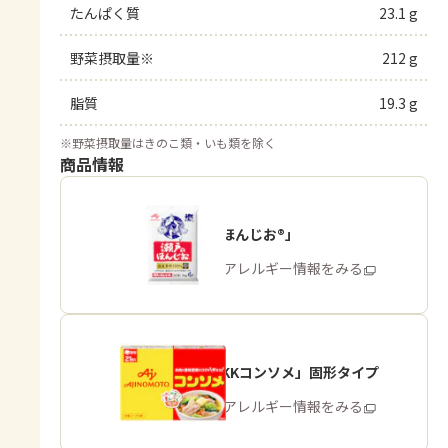
たんぱく質
23.1 g
野菜摂取量※
212 g
脂質
19.3 g
※
野菜摂取量はきのこ類・いも類を除く
商品情報
「瀬戸のほんじお®」
商品・アレルギー情報をみる
「味の素KKコンソメ」固形タイプ
商品・アレルギー情報をみる