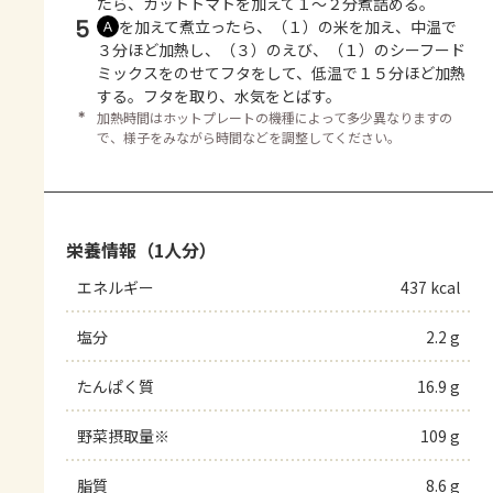
たら、カットトマトを加えて１～２分煮詰める。
5
を加えて煮立ったら、（１）の米を加え、中温で
Ａ
３分ほど加熱し、（３）のえび、（１）のシーフード
ミックスをのせてフタをして、低温で１５分ほど加熱
する。フタを取り、水気をとばす。
＊
加熱時間はホットプレートの機種によって多少異なりますの
で、様子をみながら時間などを調整してください。
栄養情報（1人分）
エネルギー
437 kcal
塩分
2.2 g
たんぱく質
16.9 g
野菜摂取量※
109 g
脂質
8.6 g