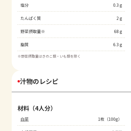
塩分
0.3 g
たんぱく質
2 g
野菜摂取量※
68 g
脂質
6.3 g
※
野菜摂取量はきのこ類・いも類を除く
汁物のレシピ
材料（4人分）
白菜
1枚（100g）