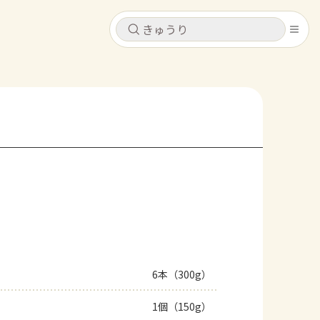
キャンセル
キャンセル
シピ
コンテンツ
ログインするとレシピを保存できます
ログイン
新規登録
レシピ
ホーム
なす
トマト
とうもろこし
ピーマン
みょうが
コンテンツ
レシピ
6本（300g）
トーク
1個（150g）