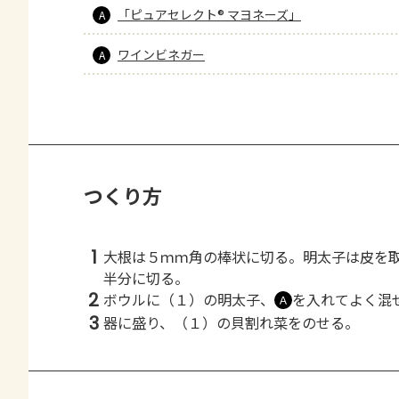
「ピュアセレクト® マヨネーズ」
A
ワインビネガー
A
つくり方
1
大根は５ｍｍ角の棒状に切る。明太子は皮を
半分に切る。
2
ボウルに（１）の明太子、
を入れてよく混
Ａ
3
器に盛り、（１）の貝割れ菜をのせる。