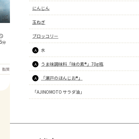
にんじん
玉ねぎ
ブロッコリー
5
分
水
A
うま味調味料「味の素®」70g瓶
A
もっと見る
脂質
25.4
g
「瀬戸のほんじお®」
A
「AJINOMOTO サラダ油」