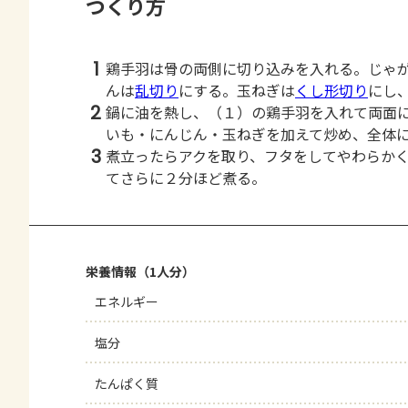
つくり方
1
鶏手羽は骨の両側に切り込みを入れる。じゃ
んは
乱切り
にする。玉ねぎは
くし形切り
にし
2
鍋に油を熱し、（１）の鶏手羽を入れて両面
いも・にんじん・玉ねぎを加えて炒め、全体
3
煮立ったらアクを取り、フタをしてやわらか
てさらに２分ほど煮る。
栄養情報（1人分）
エネルギー
塩分
たんぱく質