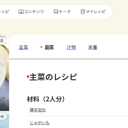
レシピ
コンテンツ
トーク
マイレシピ
レ
主菜
主菜
副菜
汁物
栄養
人気の食材・
主菜のレシピ
きゅうり
ゴーヤ
材料（2人分）
鶏手羽元
汁物
じゃがいも