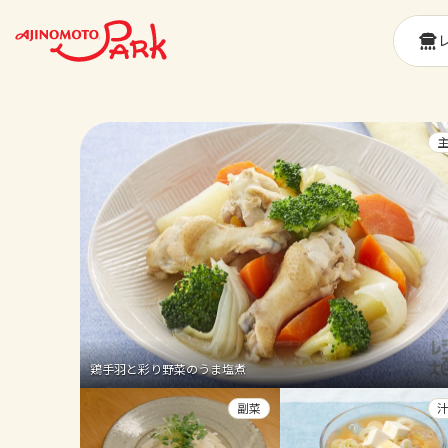
鶏手羽と彩り野菜のうま塩煮
副菜