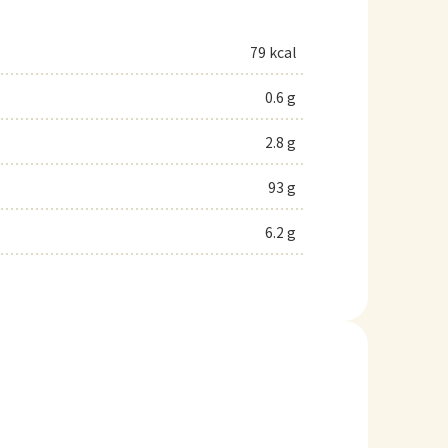
79 kcal
0.6 g
2.8 g
93 g
6.2 g