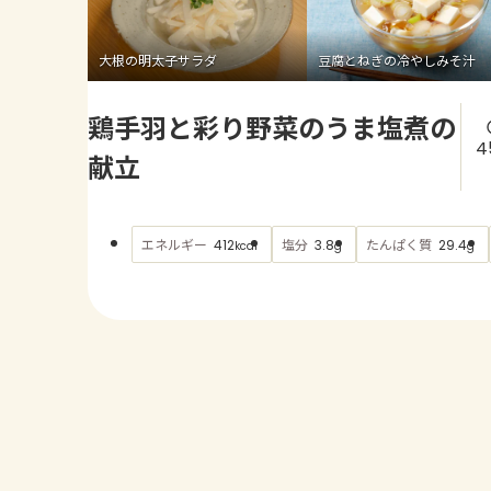
大根の明太子サラダ
豆腐とねぎの冷やしみそ汁
鶏手羽と彩り野菜のうま塩煮の
4
献立
エネルギー
塩分
たんぱく質
412
3.8
29.4
kcal
g
g