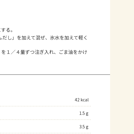
にする。
んだし」を加えて混ぜ、氷水を加えて軽く
）を１／４量ずつ注ぎ入れ、ごま油をかけ
42 kcal
1.5 g
3.5 g