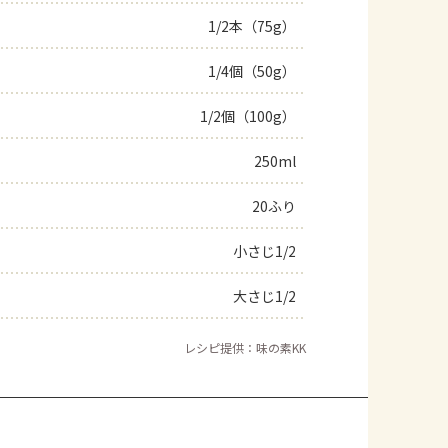
1/2本（75g）
よくあるお問い合わせ
1/4個（50g）
お買い物
1/2個（100g）
AJINOMOTO PARK とは
250ml
20ふり
小さじ1/2
大さじ1/2
レシピ提供：味の素KK