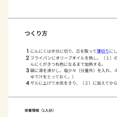
つくり方
1
にんにくは半分に切り、芯を取って
薄切り
に
2
フライパンにオリーブオイルを熱し、（１）
んにくがきつね色になるまで加熱する。
3
鍋に湯を沸かし、塩少々（分量外）を入れ、
ゆで汁をとっておく。）
4
ザルに上げて水気をきり、（２）に加えてか
栄養情報（1人分）