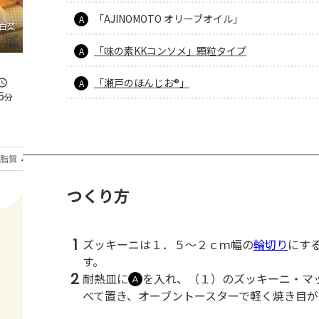
「AJINOMOTO オリーブオイル」
A
白菜
「味の素KKコンソメ」顆粒タイプ
A
「瀬戸のほんじお®」
A
5
分
もっと見る
脂質
45
g
つくり方
1
ズッキーニは１．５～２ｃｍ幅の
輪切り
にす
す。
2
耐熱皿に
を入れ、（１）のズッキーニ・マ
Ａ
べて置き、オーブントースターで軽く焼き目