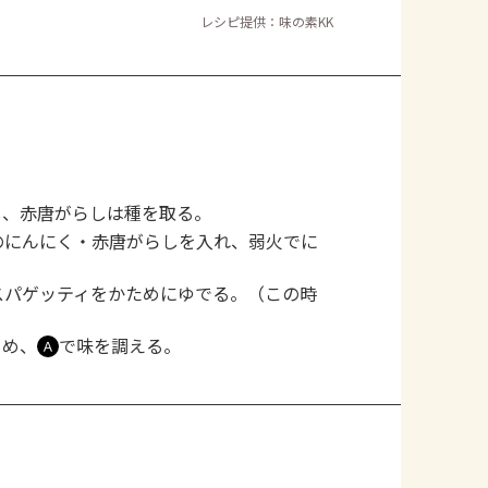
レシピ提供：味の素KK
し、赤唐がらしは種を取る。
のにんにく・赤唐がらしを入れ、弱火でに
スパゲッティをかためにゆでる。（この時
らめ、
で味を調える。
Ａ