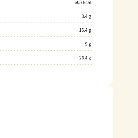
605 kcal
3.4 g
15.4 g
9 g
26.4 g