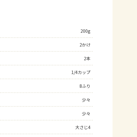
200g
2かけ
2本
1/4カップ
8ふり
少々
少々
大さじ4