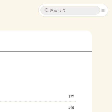
キャンセル
キャンセル
シピ
コンテンツ
ログインするとレシピを保存できます
ログイン
新規登録
レシピ
ホーム
なす
トマト
とうもろこし
ピーマン
みょうが
コンテンツ
レシピ
1本
トーク
5個