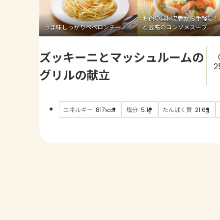
お鍋の具材で朝から手軽に！
うま味しっかりペペロンチーノ
と豆腐のコンソメスープ
ズッキーニとマッシュルームの
2
グリルの献立
エネルギー
塩分
たんぱく質
817
5.1
21.6
kcal
g
g