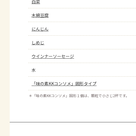
白菜
木綿豆腐
にんじん
しめじ
ウインナーソーセージ
水
「味の素KKコンソメ」固形タイプ
＊
「味の素KKコンソメ」固形１個は、顆粒で小さじ2杯です。