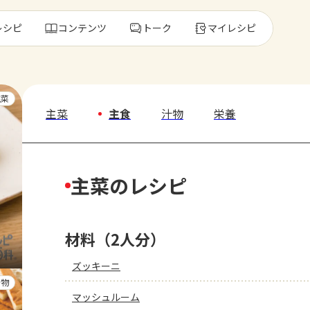
レシピ
コンテンツ
トーク
マイレシピ
レ
主菜
主菜
主食
汁物
栄養
人気の食材・
主菜のレシピ
きゅうり
ゴーヤ
材料（2人分）
ズッキーニ
汁物
マッシュルーム