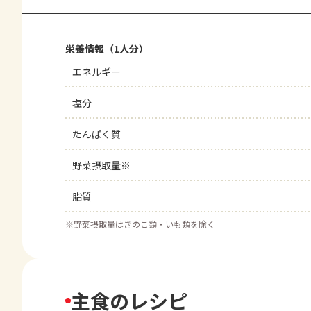
栄養情報（1人分）
エネルギー
塩分
たんぱく質
野菜摂取量※
脂質
※
野菜摂取量はきのこ類・いも類を除く
主食のレシピ