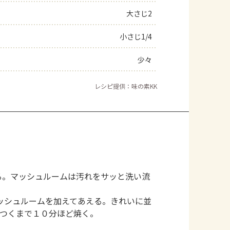
大さじ2
よくあるお問い合わせ
小さじ1/4
お買い物
少々
AJINOMOTO PARK とは
レシピ提供：味の素KK
る。マッシュルームは汚れをサッと洗い流
ッシュルームを加えてあえる。きれいに並
がつくまで１０分ほど焼く。