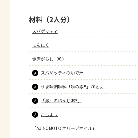
材料（2人分）
スパゲッティ
にんにく
赤唐がらし（乾）
スパゲッティのゆで汁
A
うま味調味料「味の素®」70g瓶
A
「瀬戸のほんじお®」
A
こしょう
A
「AJINOMOTO オリーブオイル」