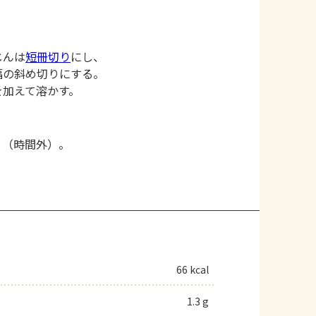
じんは
短冊切り
にし、
幅の斜め切りにする。
を加えて溶かす。
く（時間外）。
66 kcal
1.3 g