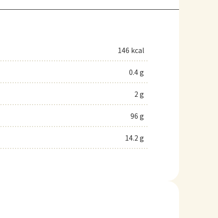
146 kcal
0.4 g
2 g
96 g
14.2 g