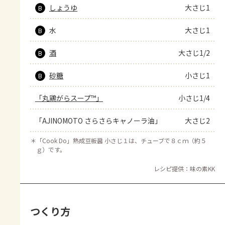
しょうゆ
大さじ1
B
水
大さじ1
B
酒
大さじ1/2
B
砂糖
小さじ1
B
「丸鶏がらスープ™」
小さじ1/4
「AJINOMOTO さらさらキャノーラ油」
大さじ2
＊
「Cook Do」熟成豆板醤 小さじ１は、チューブで８ｃｍ（約５
ｇ）です。
レシピ提供：味の素KK
つくり方