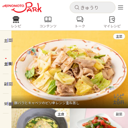
キャンセル
キャンセル
レシピ
コンテンツ
トーク
マイレシピ
レシピ
コンテンツ
ログインするとレシピを保存できます
主菜
ログイン
新規登録
主菜
人気の食材・レシピ
主食
ホーム
きゅうり
なす
トマト
とうもろこし
ピーマン
みょうが
ゴーヤ
コンテンツ
副菜
レシピ
豚バラとキャベツのピリ辛レンジ重ね蒸し
栄養
トーク
主食
副菜