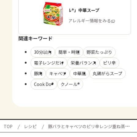
「クノール®」中華スープ
商品・アレルギー情報をみる
関連キーワード
30分以内
簡単・時短
野菜たっぷり
電子レンジだけ
栄養バランス
ピリ辛
豚肉
キャベツ
中華風
丸鶏がらスープ
Cook Do®
クノール®
TOP
レシピ
豚バラとキャベツのピリ辛レンジ重ね蒸しの献立