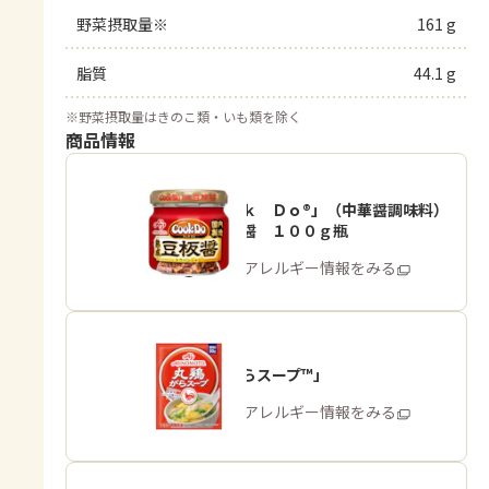
野菜摂取量※
161 g
脂質
44.1 g
※
野菜摂取量はきのこ類・いも類を除く
商品情報
「Ｃｏｏｋ Ｄｏ®」（中華醤調味料）
熟成豆板醤 １００ｇ瓶
商品・アレルギー情報をみる
「丸鶏がらスープ™」
商品・アレルギー情報をみる