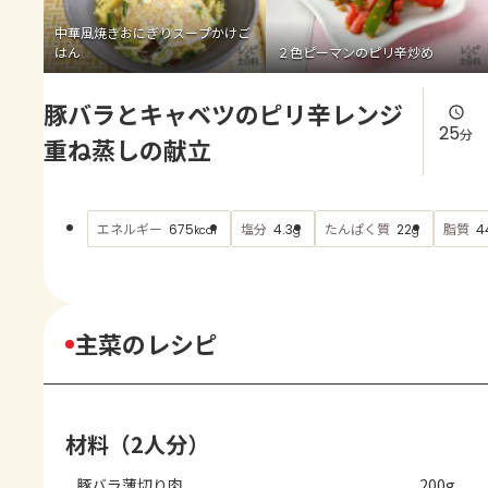
よくあるお問い合わせ
中華風焼きおにぎりスープかけご
はん
２色ピーマンのピリ辛炒め
お買い物
豚バラとキャベツのピリ辛レンジ
AJINOMOTO PARK とは
25
分
重ね蒸しの献立
エネルギー
塩分
たんぱく質
脂質
675
4.3
22
4
kcal
g
g
主菜のレシピ
材料（2人分）
豚バラ薄切り肉
200g