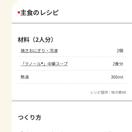
主食のレシピ
材料（2人分）
焼きおにぎり・冷凍
2個
「クノール®」中華スープ
2食分
熱湯
300ml
レシピ提供：味の素KK
つくり方