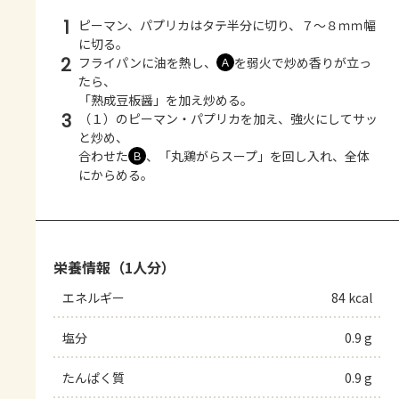
1
ピーマン、パプリカはタテ半分に切り、７～８ｍｍ幅
に切る。
2
フライパンに油を熱し、
を弱火で炒め香りが立っ
Ａ
たら、
「熟成豆板醤」を加え炒める。
3
（１）のピーマン・パプリカを加え、強火にしてサッ
と炒め、
合わせた
、「丸鶏がらスープ」を回し入れ、全体
Ｂ
にからめる。
栄養情報（1人分）
エネルギー
84 kcal
塩分
0.9 g
たんぱく質
0.9 g