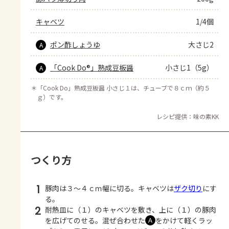
キャベツ
1/4個
ポン酢しょうゆ
大さじ2
A
「Cook Do®」熟成豆板醤
小さじ1（5g）
A
＊
「Cook Do」熟成豆板醤 小さじ１は、チューブで８ｃｍ（約５
ｇ）です。
レシピ提供：味の素KK
つくり方
1
豚肉は３～４ｃｍ幅に切る。キャベツは
ザク切り
にす
る。
2
耐熱皿に（１）のキャベツを敷き、上に（１）の豚肉
を広げてのせる。混ぜ合わせた
をかけて軽くラッ
Ａ