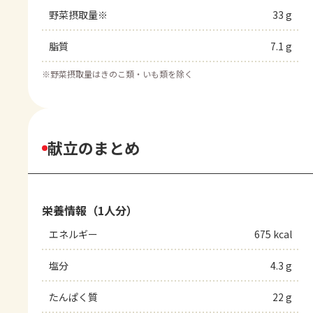
野菜摂取量※
33 g
脂質
7.1 g
※
野菜摂取量はきのこ類・いも類を除く
献立のまとめ
栄養情報（1人分）
エネルギー
675 kcal
塩分
4.3 g
たんぱく質
22 g