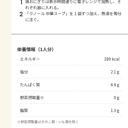
1
焼おにぎりは表示時間通りに電子レンジで加熱し、そ
れぞれ器に入れる。
2
「クノール 中華スープ」を１袋ずつ加え、熱湯を等分
に注ぐ。
栄養情報（1人分）
エネルギー
189 kcal
塩分
2.1 g
たんぱく質
4.4 g
野菜摂取量※
0 g
脂質
1.3 g
※
野菜摂取量はきのこ類・いも類を除く