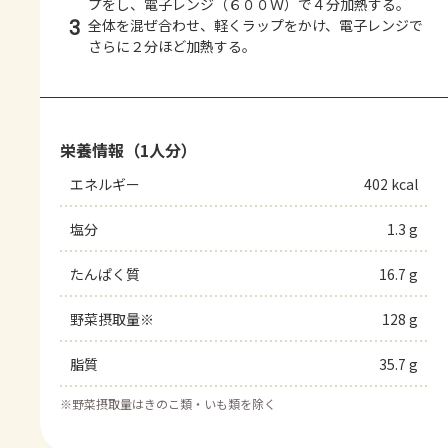
プをし、電子レンジ（６００Ｗ）で４分加熱する。
3
全体を混ぜ合わせ、軽くラップをかけ、電子レンジで
さらに２分ほど加熱する。
栄養情報（1人分）
エネルギー
402 kcal
塩分
1.3 g
たんぱく質
16.7 g
野菜摂取量※
128 g
脂質
35.7 g
※
野菜摂取量はきのこ類・いも類を除く