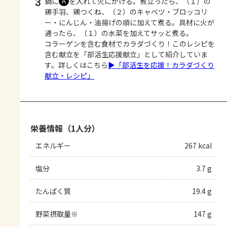
3
鍋に
を入れて火にかける。煮立ったら、（１）の
Ａ
鶏手羽、鶏つくね、（２）のキャベツ・ブロッコリ
ー・にんじん・油揚げの順に加えて煮る。具材に火が
通ったら、（１）の水菜を加えてサッと煮る。
コラーゲンを含む食材でカラダづくり！このレシピを
含む献立を「部活生応援献立」として紹介していま
す。詳しくはこちら
▶「部活生を応援！カラダづくり
献立・レシピ」
栄養情報（1人分）
エネルギー
267 kcal
塩分
3.7 g
たんぱく質
19.4 g
野菜摂取量※
147 g