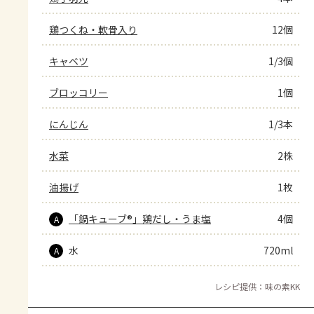
鶏つくね・軟骨入り
12個
キャベツ
1/3個
ブロッコリー
1個
にんじん
1/3本
水菜
2株
油揚げ
1枚
「鍋キューブ®」鶏だし・うま塩
4個
A
水
720ml
A
レシピ提供：味の素KK