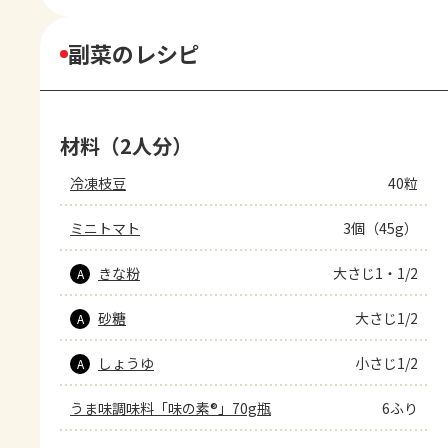
副菜のレシピ
材料（2人分）
冷凍枝豆
40粒
ミニトマト
3個（45g）
きな粉
大さじ1・1/2
A
砂糖
大さじ1/2
A
しょうゆ
小さじ1/2
A
うま味調味料「味の素®」70g瓶
6ふり