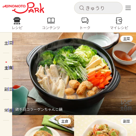
キャンセル
キャンセル
レシピ
コンテンツ
トーク
マイレシピ
レシピ
コンテンツ
ログインするとレシピを保存できます
主菜
ログイン
新規登録
主菜
人気の食材・レシピ
主食
ホーム
きゅうり
なす
トマト
とうもろこし
ピーマン
みょうが
ゴーヤ
コンテンツ
副菜
レシピ
鶏手羽コラーゲンちゃんこ鍋
栄養
トーク
主食
副菜