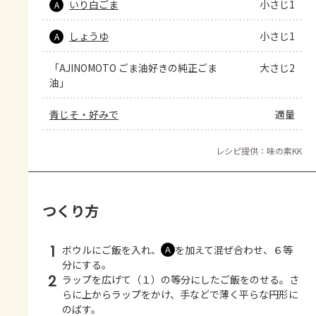
いり白ごま
小さじ1
A
しょうゆ
小さじ1
A
「AJINOMOTO ごま油好きの純正ごま
大さじ2
油」
青じそ・好みで
適量
レシピ提供：味の素KK
つくり方
1
ボウルにご飯を入れ、
を加えて混ぜ合わせ、６等
Ａ
分にする。
2
ラップを広げて（１）の等分にしたご飯をのせる。さ
らに上からラップをかけ、手などで薄く平らな円形に
のばす。