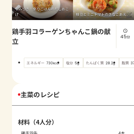
よくあるお問い合わせ
やみつき！余りごはんのだしおこ
げ
枝豆とミニトマトのきなこあえ
お買い物
鶏手羽コラーゲンちゃんこ鍋の献
AJINOMOTO PARK とは
45
分
立
エネルギー
塩分
たんぱく質
脂質
730
5
28.2
3
kcal
g
g
主菜のレシピ
材料（4人分）
鶏手羽先
4本