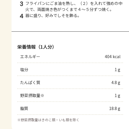
3
フライパンにごま油を熱し、（２）を入れて強めの中
火で、両面焼き色がつくまで４～５分ずつ焼く。
4
器に盛り、好みでしそを飾る。
栄養情報（1人分）
エネルギー
404 kcal
塩分
1 g
たんぱく質
4.8 g
野菜摂取量※
1 g
脂質
18.8 g
※
野菜摂取量はきのこ類・いも類を除く