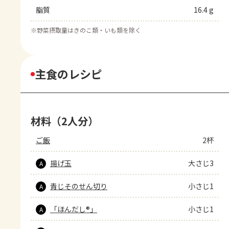
脂質
16.4 g
※
野菜摂取量はきのこ類・いも類を除く
主食のレシピ
材料（2人分）
ご飯
2杯
揚げ玉
大さじ3
A
青じそのせん切り
小さじ1
A
「ほんだし®」
小さじ1
A