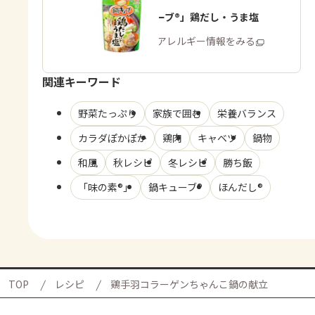
「鍋キューブ®」鶏だし・うま塩
商品・アレルギー情報をみる
関連キーワード
野菜たっぷり
家族で囲む
栄養バランス
カラダぽかぽか
鶏肉
キャベツ
鍋物
和風
秋レシピ
冬レシピ
勝ち飯
「味の素®」
鍋キューブ®
ほんだし®
TOP
レシピ
鶏手羽コラーゲンちゃんこ鍋の献立