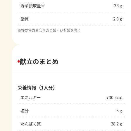
野菜摂取量※
33 g
脂質
2.3 g
※
野菜摂取量はきのこ類・いも類を除く
献立のまとめ
栄養情報（1人分）
エネルギー
730 kcal
塩分
5 g
たんぱく質
28.2 g