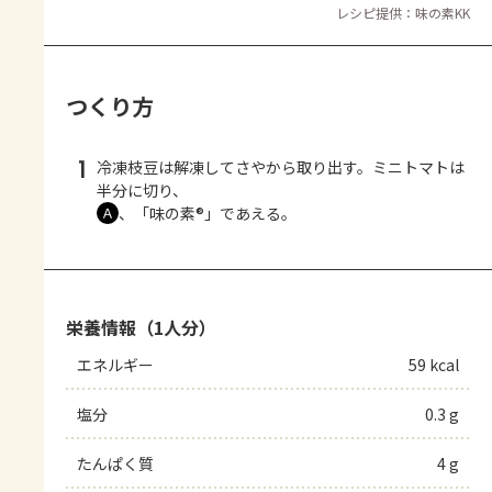
レシピ提供：味の素KK
つくり方
1
冷凍枝豆は解凍してさやから取り出す。ミニトマトは
半分に切り、
、「味の素®」であえる。
Ａ
栄養情報（1人分）
エネルギー
59 kcal
塩分
0.3 g
たんぱく質
4 g