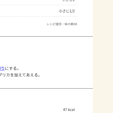
小さじ1/2
レシピ提供：味の素KK
切り
にする。
プリカを加えてあえる。
47 kcal