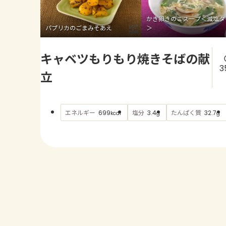
かき卵きのこスープ＜減塩タ
パプリカのごまみそあえ
＞
キャベツもりもり焼きそばの献
3
立
エネルギー
塩分
たんぱく質
699
3.4
32.7
kcal
g
g