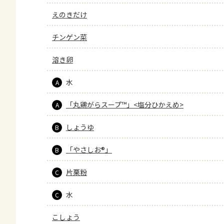
えのきだけ
チンゲン菜
溶き卵
水
A
「丸鶏がらスープ™」<塩分ひかえめ>
A
しょうゆ
B
「やさしお®」
B
片栗粉
C
水
C
こしょう