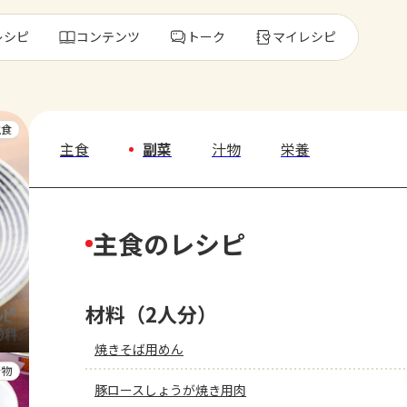
レシピ
コンテンツ
トーク
マイレシピ
レ
主食
主食
副菜
汁物
栄養
人気の食材・
主食のレシピ
きゅうり
ゴーヤ
材料（2人分）
焼きそば用めん
汁物
豚ロースしょうが焼き用肉