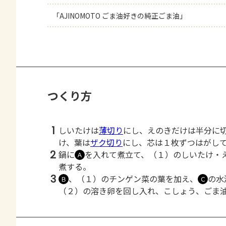
「AJINOMOTO ごま油好きの純正ごま油」
つくり方
1
しいたけは
薄切り
にし、えのきだけは半分に
け、葉は
ザク切り
にし、芯は１枚ずつはがし
2
鍋に
を入れて煮立て、（１）のしいたけ・
Ａ
煮する。
3
、（１）のチンゲン菜の葉を加え、
の水
Ｂ
Ｃ
（２）の溶き卵を回し入れ、こしょう、ごま