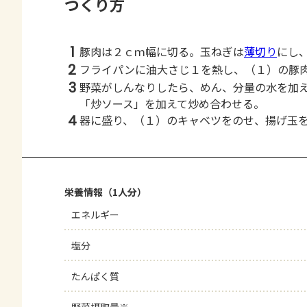
つくり方
1
豚肉は２ｃｍ幅に切る。玉ねぎは
薄切り
にし
2
フライパンに油大さじ１を熱し、（１）の豚
3
野菜がしんなりしたら、めん、分量の水を加
「炒ソース」を加えて炒め合わせる。
4
器に盛り、（１）のキャベツをのせ、揚げ玉
栄養情報（1人分）
エネルギー
塩分
たんぱく質