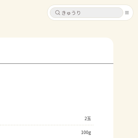
キャンセル
キャンセル
シピ
コンテンツ
ログインするとレシピを保存できます
ログイン
新規登録
レシピ
ホーム
なす
トマト
とうもろこし
ピーマン
みょうが
コンテンツ
レシピ
2玉
トーク
100g