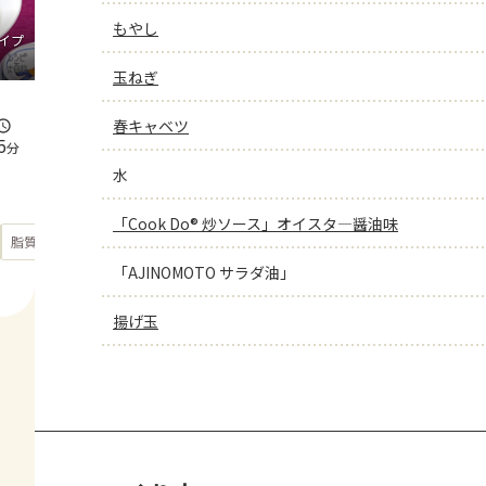
もやし
イプ
玉ねぎ
春キャベツ
5
分
水
「Cook Do® 炒ソース」オイスタ―醤油味
もっと見る
脂質
24.4
g
「AJINOMOTO サラダ油」
揚げ玉