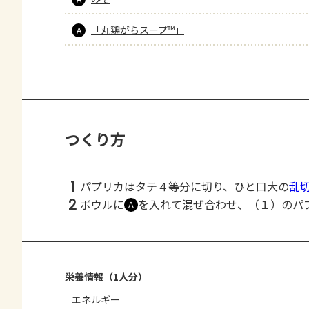
「丸鶏がらスープ™」
A
つくり方
1
パプリカはタテ４等分に切り、ひと口大の
乱
2
ボウルに
を入れて混ぜ合わせ、（１）のパ
Ａ
栄養情報（1人分）
エネルギー