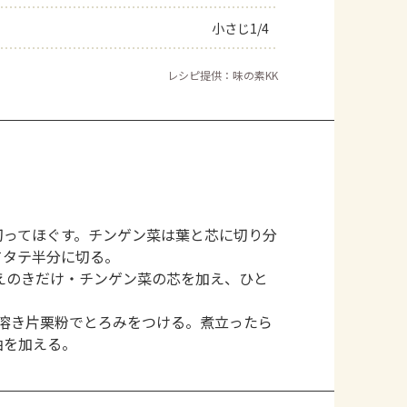
小さじ1/4
レシピ提供：味の素KK
切ってほぐす。チンゲン菜は葉と芯に切り分
てタテ半分に切る。
えのきだけ・チンゲン菜の芯を加え、ひと
溶き片栗粉でとろみをつける。煮立ったら
油を加える。