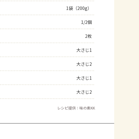
1袋（200g）
よくあるお問い合わせ
1/2個
お買い物
2枚
AJINOMOTO PARK とは
大さじ1
大さじ2
大さじ1
大さじ2
レシピ提供：味の素KK