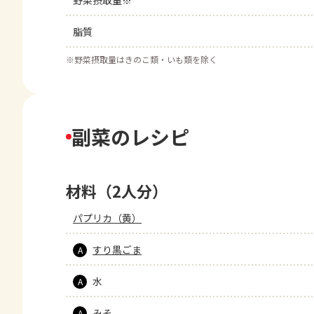
野菜摂取量※
脂質
※
野菜摂取量はきのこ類・いも類を除く
副菜のレシピ
材料（2人分）
パプリカ（黄）
すり黒ごま
A
水
A
みそ
A