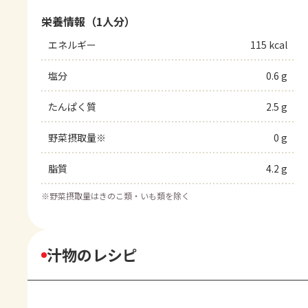
栄養情報（1人分）
エネルギー
115 kcal
塩分
0.6 g
たんぱく質
2.5 g
野菜摂取量※
0 g
脂質
4.2 g
※
野菜摂取量はきのこ類・いも類を除く
汁物のレシピ