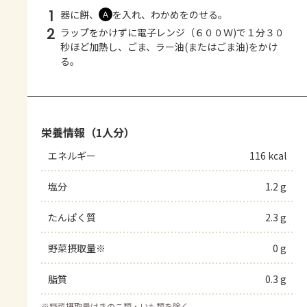
1
器に餅、
を入れ、わかめをのせる。
Ａ
2
ラップをかけずに電子レンジ（６００Ｗ)で１分３０
秒ほど加熱し、ごま、ラー油(またはごま油)をかけ
る。
栄養情報（1人分）
エネルギー
116 kcal
塩分
1.2 g
たんぱく質
2.3 g
野菜摂取量※
0 g
脂質
0.3 g
※
野菜摂取量はきのこ類・いも類を除く