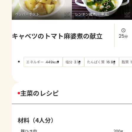
よくあるお問い合わせ
ペッパーポテト
レンチン雑煮(中華風）
お買い物
キャベツのトマト麻婆煮の献立
AJINOMOTO PARK とは
25
分
エネルギー
塩分
たんぱく質
脂質
449
3.1
16.8
kcal
g
g
主菜のレシピ
材料（4人分）
豚ひき肉
200g