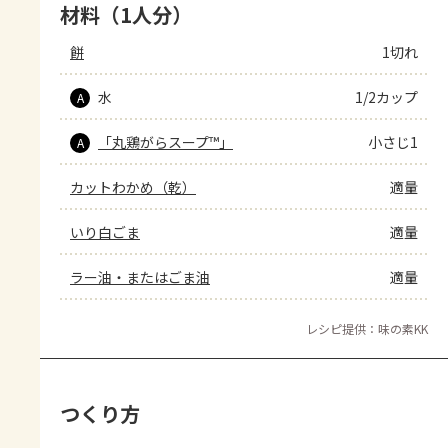
材料（1人分）
餅
1切れ
水
1/2カップ
A
「丸鶏がらスープ™」
小さじ1
A
カットわかめ（乾）
適量
いり白ごま
適量
ラー油・またはごま油
適量
レシピ提供：味の素KK
つくり方