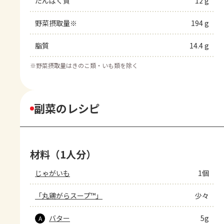
たんぱく質
12 g
野菜摂取量※
194 g
脂質
14.4 g
※
野菜摂取量はきのこ類・いも類を除く
副菜のレシピ
材料（1人分）
じゃがいも
1個
「丸鶏がらスープ™」
少々
バター
5g
A