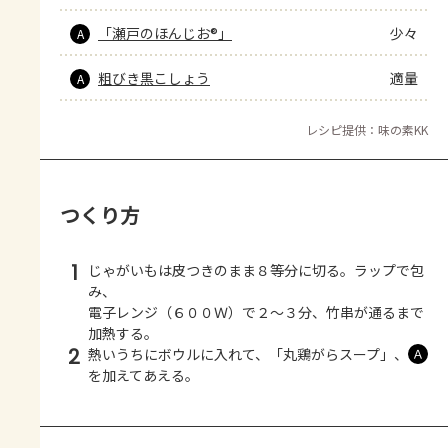
「瀬戸のほんじお®」
少々
A
粗びき黒こしょう
適量
A
レシピ提供：味の素KK
つくり方
1
じゃがいもは皮つきのまま８等分に切る。ラップで包
み、
電子レンジ（６００Ｗ）で２～３分、竹串が通るまで
加熱する。
2
熱いうちにボウルに入れて、「丸鶏がらスープ」、
Ａ
を加えてあえる。