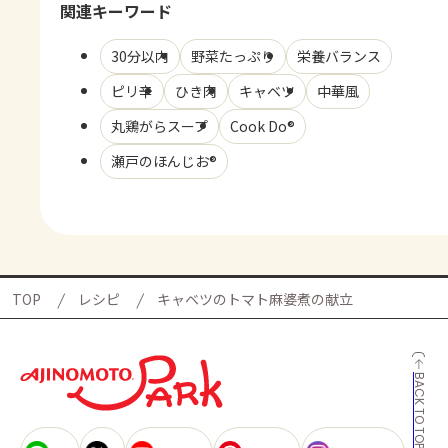
関連キーワード
30分以内
野菜たっぷり
栄養バランス
ピリ辛
ひき肉
キャベツ
中華風
丸鶏がらスープ
Cook Do®
瀬戸のほんじお®
TOP
レシピ
キャベツのトマト麻婆煮の献立
BACK TO TOP