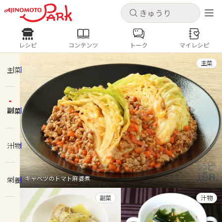
キャンセル
キャンセル
レシピ
コンテンツ
トーク
マイレシピ
レシピ
コンテンツ
ログインするとレシピを保存できます
主菜
ログイン
新規登録
主菜
人気の食材・レシピ
副菜
ホーム
きゅうり
なす
トマト
とうもろこし
ピーマン
みょうが
ゴーヤ
コンテンツ
汁物
レシピ
キャベツのトマト麻婆煮
栄養
トーク
副菜
汁物