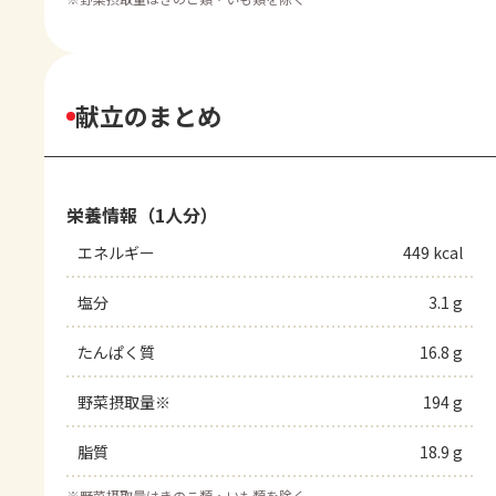
献立のまとめ
栄養情報（1人分）
エネルギー
449 kcal
塩分
3.1 g
たんぱく質
16.8 g
野菜摂取量※
194 g
脂質
18.9 g
※
野菜摂取量はきのこ類・いも類を除く