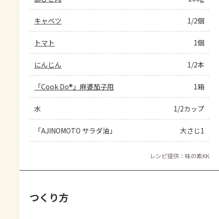
キャベツ
1/2個
トマト
1個
にんじん
1/2本
「Cook Do®」麻婆茄子用
1箱
水
1/2カップ
「AJINOMOTO サラダ油」
大さじ1
レシピ提供：味の素KK
つくり方