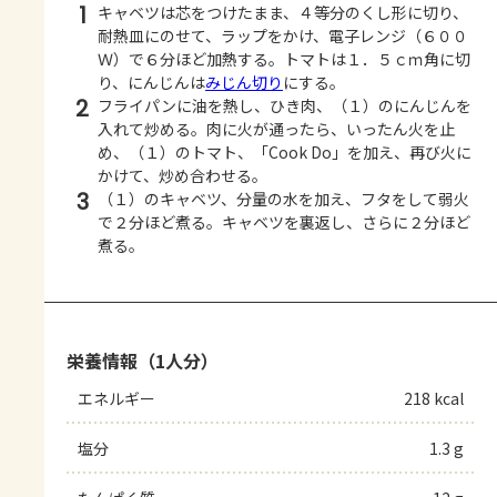
1
キャベツは芯をつけたまま、４等分のくし形に切り、
耐熱皿にのせて、ラップをかけ、電子レンジ（６００
Ｗ）で６分ほど加熱する。トマトは１．５ｃｍ角に切
り、にんじんは
みじん切り
にする。
2
フライパンに油を熱し、ひき肉、（１）のにんじんを
入れて炒める。肉に火が通ったら、いったん火を止
め、（１）のトマト、「Cook Do」を加え、再び火に
かけて、炒め合わせる。
3
（１）のキャベツ、分量の水を加え、フタをして弱火
で２分ほど煮る。キャベツを裏返し、さらに２分ほど
煮る。
栄養情報（1人分）
エネルギー
218 kcal
塩分
1.3 g