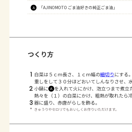
「AJINOMOTO ごま油好きの純正ごま油」
A
つくり方
1
白菜は５ｃｍ長さ、１ｃｍ幅の
細切り
にする
重しをして３０分ほどおいてしんなりさせ、
2
小鍋に
を入れて火にかけ、泡立つまで煮立
Ａ
熱々を（１）の白菜にかけ、粗熱が取れたら冷
3
器に盛り、赤唐がらしを飾る。
＊
きゅうりやセロリでもおいしくお作りいただけます。