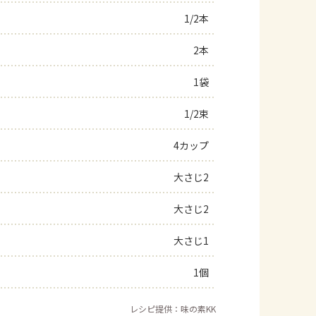
1/2本
よくあるお問い合わせ
2本
お買い物
1袋
AJINOMOTO PARK とは
1/2束
4カップ
大さじ2
大さじ2
大さじ1
1個
レシピ提供：味の素KK