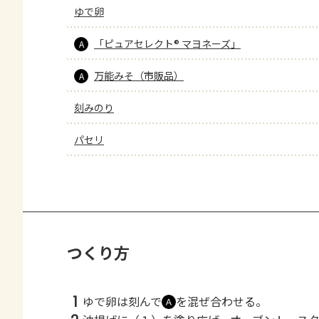
ゆで卵
「ピュアセレクト® マヨネーズ」
A
万能みそ（市販品）
A
刻みのり
パセリ
つくり方
1
ゆで卵は刻んで
を混ぜ合わせる。
Ａ