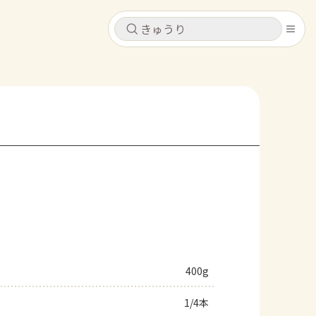
キャンセル
キャンセル
シピ
コンテンツ
ログインするとレシピを保存できます
ログイン
新規登録
レシピ
ホーム
なす
トマト
とうもろこし
ピーマン
みょうが
コンテンツ
レシピ
400g
トーク
1/4本