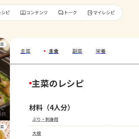
レシピ
コンテンツ
トーク
マイレシピ
レ
主菜
主菜
主食
副菜
栄養
人気の食材・
主菜のレシピ
きゅうり
ゴーヤ
材料（4人分）
ぶり・刺身用
副菜
大根