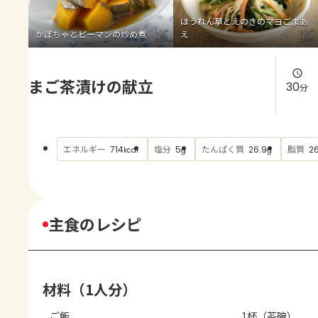
よくあるお問い合わせ
ほうれん草とえのきのマヨごまあ
かぼちゃとピーマンの炒め煮
え
お買い物
まご茶漬けの献立
AJINOMOTO PARK とは
30
分
エネルギー
塩分
たんぱく質
脂質
714
5
26.9
2
kcal
g
g
主食のレシピ
材料（1人分）
ご飯
1杯（茶碗）