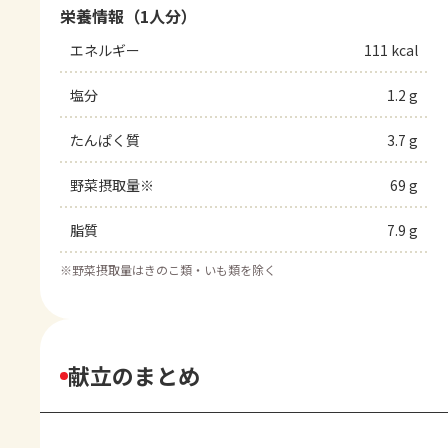
栄養情報（1人分）
エネルギー
111 kcal
塩分
1.2 g
たんぱく質
3.7 g
野菜摂取量※
69 g
脂質
7.9 g
※
野菜摂取量はきのこ類・いも類を除く
献立のまとめ