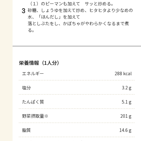
（１）のピーマンも加えて サッと炒める。
3
砂糖、しょうゆを加えて炒め、ヒタヒタより少なめの
水、「ほんだし」を加えて
落としぶたをし、かぼちゃがやわらかくなるまで煮
る。
栄養情報（1人分）
エネルギー
288 kcal
塩分
3.2 g
たんぱく質
5.1 g
野菜摂取量※
201 g
脂質
14.6 g