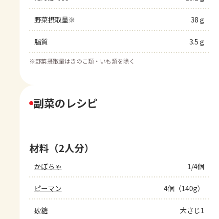
野菜摂取量※
38 g
脂質
3.5 g
※
野菜摂取量はきのこ類・いも類を除く
副菜のレシピ
材料（2人分）
かぼちゃ
1/4個
ピーマン
4個（140g）
砂糖
大さじ1