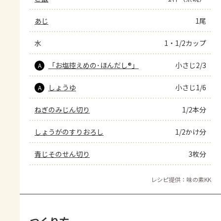
あじ
1尾
水
1・1/2カップ
「お塩控えめの･ほんだし®」
小さじ2/3
A
しょうゆ
小さじ1/6
A
ねぎのみじん切り
1/2本分
しょうがのすりおろし
1/2かけ分
青じそのせん切り
3枚分
レシピ提供：味の素KK