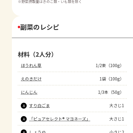
※
野菜摂取量はきのこ類・いも類を除く
副菜のレシピ
材料（2人分）
ほうれん草
1/2束（100g）
えのきだけ
1袋（100g）
にんじん
1/3本（50g）
すり白ごま
大さじ1
A
「ピュアセレクト® マヨネーズ」
大さじ1
A
しょうゆ
小さじ2
A