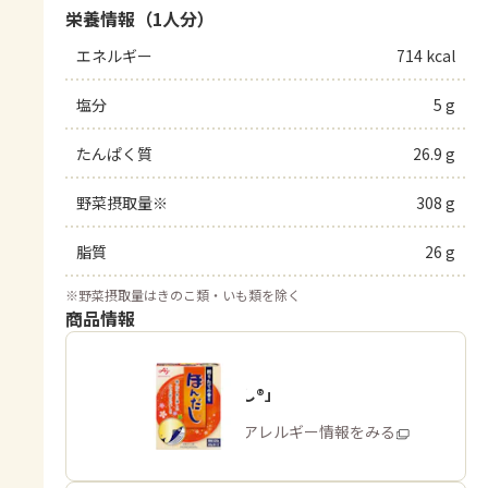
栄養情報（1人分）
エネルギー
714 kcal
塩分
5 g
たんぱく質
26.9 g
野菜摂取量※
308 g
脂質
26 g
※
野菜摂取量はきのこ類・いも類を除く
商品情報
「ほんだし®」
商品・アレルギー情報をみる