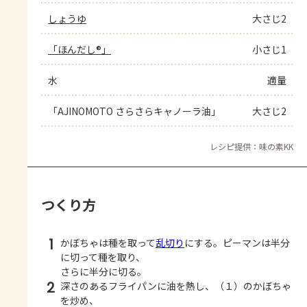
しょうゆ
大さじ2
「ほんだし®」
小さじ1
水
適量
「AJINOMOTO さらさらキャノーラ油」
大さじ2
レシピ提供：味の素KK
つくり方
1
かぼちゃは種を取って
乱切り
にする。ピーマンは半分
に切って種を取り、
さらに半分に切る。
2
深さのあるフライパンに油を熱し、（１）のかぼちゃ
を炒め、