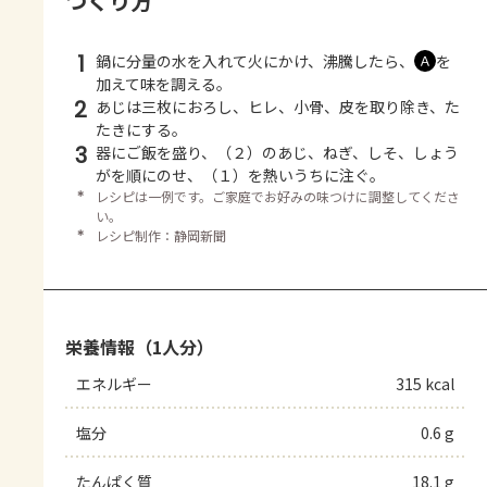
つくり方
1
鍋に分量の水を入れて火にかけ、沸騰したら、
を
Ａ
加えて味を調える。
2
あじは三枚におろし、ヒレ、小骨、皮を取り除き、た
たきにする。
3
器にご飯を盛り、（２）のあじ、ねぎ、しそ、しょう
がを順にのせ、（１）を熱いうちに注ぐ。
＊
レシピは一例です。ご家庭でお好みの味つけに調整してくださ
い。
＊
レシピ制作：静岡新聞
栄養情報（1人分）
エネルギー
315 kcal
塩分
0.6 g
たんぱく質
18.1 g