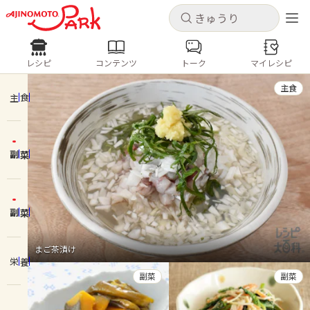
キャンセル
キャンセル
レシピ
コンテンツ
トーク
マイレシピ
レシピ
コンテンツ
ログインするとレシピを保存できます
主食
ログイン
新規登録
主食
人気の食材・レシピ
副菜
ホーム
きゅうり
なす
トマト
とうもろこし
ピーマン
みょうが
ゴーヤ
コンテンツ
副菜
レシピ
まご茶漬け
栄養
トーク
副菜
副菜