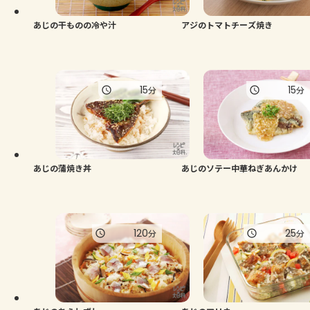
あじの干ものの冷や汁
アジのトマトチーズ焼き
15
15
分
分
あじの蒲焼き丼
あじのソテー中華ねぎあんかけ
120
25
分
分