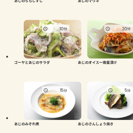
あじのちらしずし
あじのマリネ
10
20
分
分
ゴーヤとあじのサラダ
あじのオイスー南蛮漬け
15
5
分
分
あじのみぞれ煮
あじのさんしょう焼き