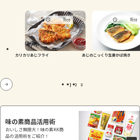
15
15
分
分
カリカリあじフライ
あじのこっくり生姜かば焼き
1
2
3
味の素商品活用術
おいしさ無限大！味の素KK商
品の活用術をご紹介！