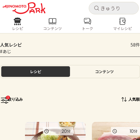
キャ
キャ
レシピ
コンテンツ
トーク
マイレシピ
レシピ
コンテンツ
ログインするとレシピを保存できます
人気レシピ
58件
ログイン
新規登録
#あじ
人気の食材・レシピ
ホーム
レシピ
コンテンツ
きゅうり
なす
トマト
とうもろこし
ピーマン
みょうが
ゴーヤ
コンテンツ
1
絞り込み
人気順
レシピ
トーク
20
10
分
分