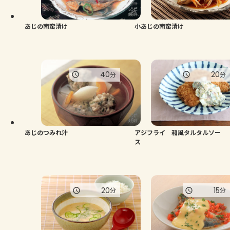
あじの南蛮漬け
小あじの南蛮漬け
40
20
分
分
あじのつみれ汁
アジフライ 和風タルタルソー
ス
20
15
分
分