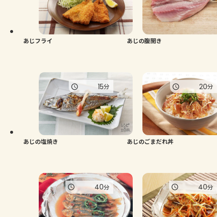
よくあるお問い合わせ
お買い物
あじフライ
あじの腹開き
AJINOMOTO PARK とは
15
20
分
分
あじの塩焼き
あじのごまだれ丼
40
40
分
分