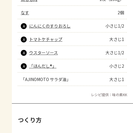
なす
2個
にんにくのすりおろし
小さじ1/2
A
トマトケチャップ
大さじ1
A
ウスターソース
大さじ1/2
A
「ほんだし®」
小さじ2
A
「AJINOMOTO サラダ油」
大さじ1
レシピ提供：味の素KK
つくり方