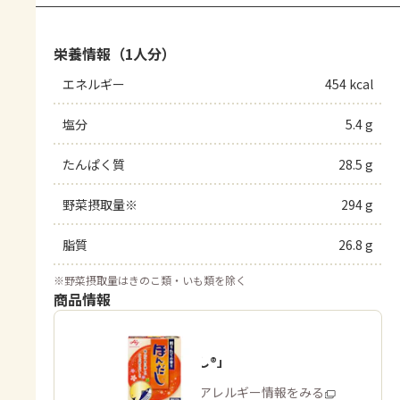
栄養情報（1人分）
エネルギー
454 kcal
塩分
5.4 g
たんぱく質
28.5 g
野菜摂取量※
294 g
脂質
26.8 g
※
野菜摂取量はきのこ類・いも類を除く
商品情報
「ほんだし®」
商品・アレルギー情報をみる