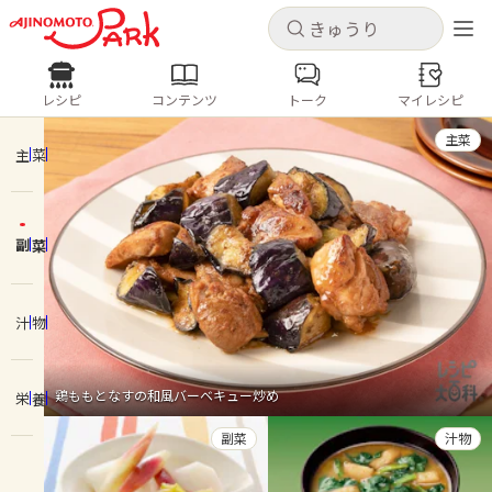
キャンセル
キャンセル
レシピ
コンテンツ
トーク
マイレシピ
レシピ
コンテンツ
ログインするとレシピを保存できます
主菜
ログイン
新規登録
主菜
人気の食材・レシピ
副菜
ホーム
きゅうり
なす
トマト
とうもろこし
ピーマン
みょうが
ゴーヤ
コンテンツ
汁物
レシピ
鶏ももとなすの和風バーベキュー炒め
栄養
トーク
副菜
汁物