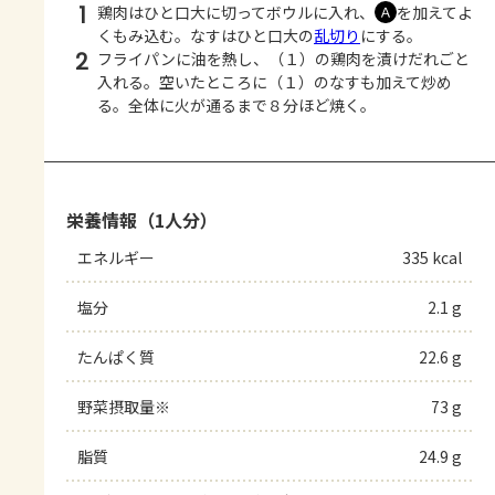
1
鶏肉はひと口大に切ってボウルに入れ、
を加えてよ
Ａ
くもみ込む。なすはひと口大の
乱切り
にする。
2
フライパンに油を熱し、（１）の鶏肉を漬けだれごと
入れる。空いたところに（１）のなすも加えて炒め
る。全体に火が通るまで８分ほど焼く。
栄養情報（1人分）
エネルギー
335 kcal
塩分
2.1 g
たんぱく質
22.6 g
野菜摂取量※
73 g
脂質
24.9 g