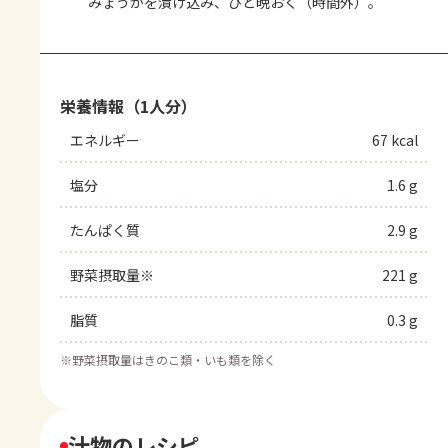
みょうがを漬け込み、ひと晩おく（時間外）。
栄養情報（1人分）
エネルギー
67 kcal
塩分
1.6 g
たんぱく質
2.9 g
野菜摂取量※
221 g
脂質
0.3 g
※
野菜摂取量はきのこ類・いも類を除く
汁物のレシピ