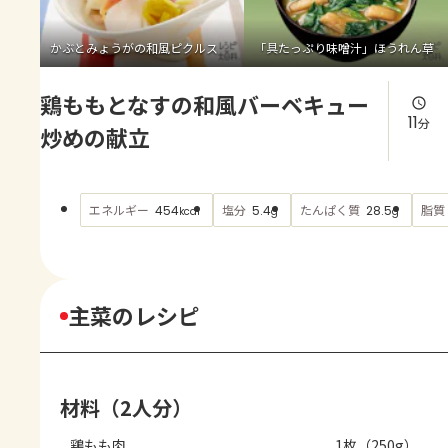
よくあるお問い合わせ
かぶとみょうがの和風ピクルス
「具たっぷり味噌汁」ほうれん草
お買い物
鶏ももとなすの和風バーベキュー
AJINOMOTO PARK とは
11
分
炒めの献立
エネルギー
塩分
たんぱく質
脂質
454
5.4
28.5
kcal
g
g
主菜のレシピ
材料（2人分）
鶏もも肉
1枚（250g）