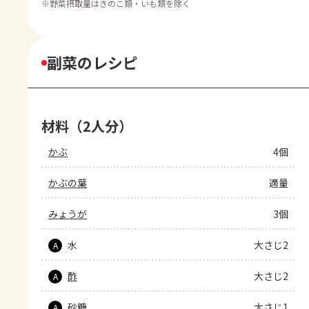
※
野菜摂取量はきのこ類・いも類を除く
副菜のレシピ
材料（2人分）
かぶ
4個
かぶの葉
適量
みょうが
3個
水
大さじ2
A
酢
大さじ2
A
砂糖
大さじ1
A