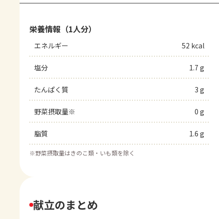
栄養情報（1人分）
エネルギー
52 kcal
塩分
1.7 g
たんぱく質
3 g
野菜摂取量※
0 g
脂質
1.6 g
※
野菜摂取量はきのこ類・いも類を除く
献立のまとめ