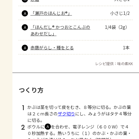
「瀬戸のほんじお®」
小さじ1/2
A
「ほんだし® かつおとこんぶの
1/4袋（2g）
A
あわせだし」
赤唐がらし・種をとる
1本
A
レシピ提供：味の素KK
つくり方
1
かぶは茎を切って皮をむき、８等分に切る。かぶの葉
は２ｃｍ長さの
ザク切り
にし、みょうがはタテ４等分
に切る。
2
ボウルに
を合わせ、電子レンジ（６００Ｗ）で４
Ａ
０秒加熱する。熱いうちに（１）のかぶ・かぶの葉・